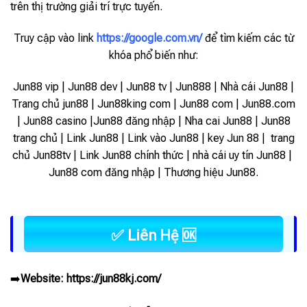
trên thị trường giải trí trực tuyến.
Truy cập vào link
https://google.com.vn/
để tìm kiếm các từ
khóa phổ biến như:
Jun88 vip | Jun88 dev | Jun88 tv | Jun888 | Nhà cái Jun88 |
Trang chủ jun88 | Jun88king com | Jun88 com | Jun88.com
| Jun88 casino |Jun88 đăng nhập | Nha cai Jun88 | Jun88
trang chủ | Link Jun88 | Link vào Jun88 |
key Jun 88 | trang
chủ Jun88tv | Link Jun88 chính thức | nhà cái uy tín Jun88 |
Jun88 com đăng nhập | Thương hiệu Jun88.
✅ Liên Hệ 🆗
➡️
Website:
https://jun88kj.com/