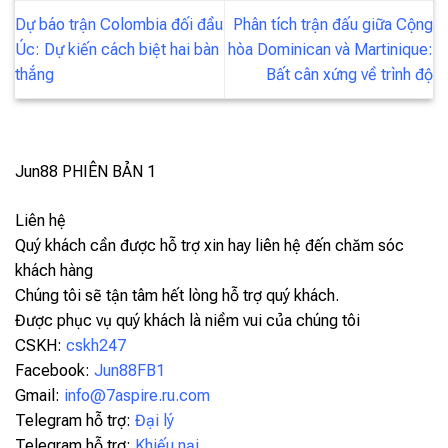
Dự báo trận Colombia đối đầu
Phân tích trận đấu giữa Cộng
Úc: Dự kiến cách biệt hai bàn
hòa Dominican và Martinique:
thắng
Bất cân xứng về trình độ
Jun88
PHIÊN BẢN 1
Liên hệ
Quý khách cần được hỗ trợ xin hay liên hệ đến chăm sóc
khách hàng
Chúng tôi sẽ tận tâm hết lòng hỗ trợ quý khách.
Được phục vụ quý khách là niềm vui của chúng tôi
CSKH:
cskh247
Facebook:
Jun88FB1
Gmail:
info@7aspire.ru.com
Telegram hỗ trợ:
Đại lý
Telegram hỗ trợ:
Khiếu nại