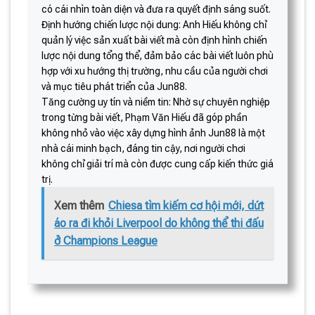
có cái nhìn toàn diện và đưa ra quyết định sáng suốt.
Định hướng chiến lược nội dung: Anh Hiếu không chỉ
quản lý việc sản xuất bài viết mà còn định hình chiến
lược nội dung tổng thể, đảm bảo các bài viết luôn phù
hợp với xu hướng thị trường, nhu cầu của người chơi
và mục tiêu phát triển của Jun88.
Tăng cường uy tín và niềm tin: Nhờ sự chuyên nghiệp
trong từng bài viết, Phạm Văn Hiếu đã góp phần
không nhỏ vào việc xây dựng hình ảnh Jun88 là một
nhà cái minh bạch, đáng tin cậy, nơi người chơi
không chỉ giải trí mà còn được cung cấp kiến thức giá
trị.
Xem thêm
Chiesa tìm kiếm cơ hội mới, dứt
áo ra đi khỏi Liverpool do không thể thi đấu
ở Champions League