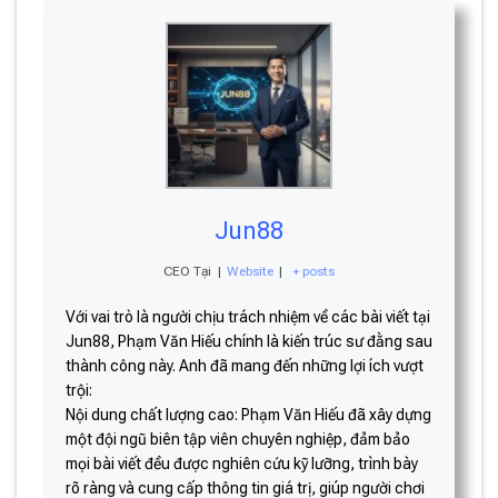
Jun88
CEO Tại
|
Website
|
+ posts
Với vai trò là người chịu trách nhiệm về các bài viết tại
Jun88, Phạm Văn Hiếu chính là kiến trúc sư đằng sau
thành công này. Anh đã mang đến những lợi ích vượt
trội:
Nội dung chất lượng cao: Phạm Văn Hiếu đã xây dựng
một đội ngũ biên tập viên chuyên nghiệp, đảm bảo
mọi bài viết đều được nghiên cứu kỹ lưỡng, trình bày
rõ ràng và cung cấp thông tin giá trị, giúp người chơi