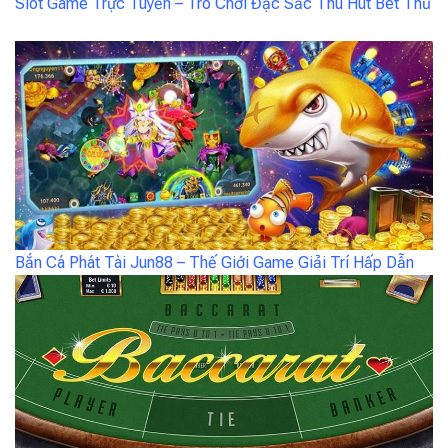
Slot Game Trực Tuyến – Trò Chơi Đặc Sắc Thu Hút Bet Thủ
Bắn Cá Phát Tài Jun88 – Thế Giới Game Giải Trí Hấp Dẫn