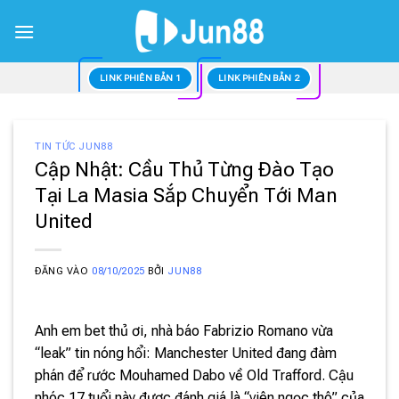
Bỏ
qua
nội
dung
LINK PHIÊN BẢN 1
LINK PHIÊN BẢN 2
TIN TỨC JUN88
Cập Nhật: Cầu Thủ Từng Đào Tạo
Tại La Masia Sắp Chuyển Tới Man
United
ĐĂNG VÀO
08/10/2025
BỞI
JUN88
Anh em bet thủ ơi, nhà báo Fabrizio Romano vừa
“leak” tin nóng hổi: Manchester United đang đàm
phán để rước Mouhamed Dabo về Old Trafford. Cậu
nhóc 17 tuổi này được đánh giá là “viên ngọc thô” của