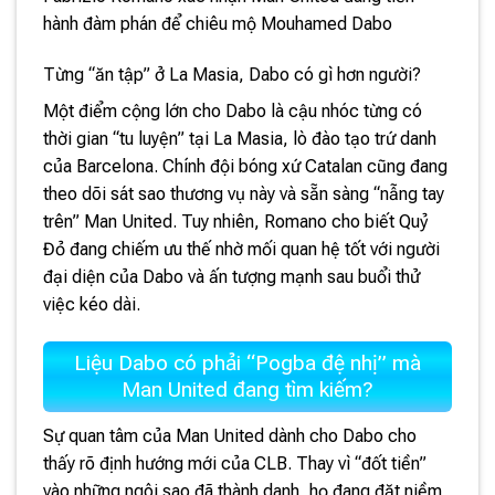
hành đàm phán để chiêu mộ Mouhamed Dabo
Từng “ăn tập” ở La Masia, Dabo có gì hơn người?
Một điểm cộng lớn cho Dabo là cậu nhóc từng có
thời gian “tu luyện” tại La Masia, lò đào tạo trứ danh
của Barcelona. Chính đội bóng xứ Catalan cũng đang
theo dõi sát sao thương vụ này và sẵn sàng “nẫng tay
trên” Man United. Tuy nhiên, Romano cho biết Quỷ
Đỏ đang chiếm ưu thế nhờ mối quan hệ tốt với người
đại diện của Dabo và ấn tượng mạnh sau buổi thử
việc kéo dài.
Liệu Dabo có phải “Pogba đệ nhị” mà
Man United đang tìm kiếm?
Sự quan tâm của Man United dành cho Dabo cho
thấy rõ định hướng mới của CLB. Thay vì “đốt tiền”
vào những ngôi sao đã thành danh, họ đang đặt niềm