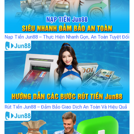
Nạp Tiền Jun88 – Thực Hiện Nhanh Gọn, An Toàn Tuyệt Đối
Rút Tiền Jun88 – Đảm Bảo Giao Dịch An Toàn Và Hiệu Quả