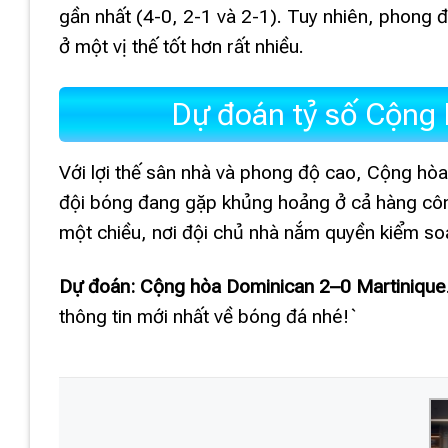
gần nhất (4-0, 2-1 và 2-1). Tuy nhiên, phong đ
ở một vị thế tốt hơn rất nhiều.
Dự đoán tỷ số Cộng 
Với lợi thế sân nhà và phong độ cao, Cộng hò
đội bóng đang gặp khủng hoảng ở cả hàng công 
một chiều, nơi đội chủ nhà nắm quyền kiểm so
Dự đoán: Cộng hòa Dominican 2–0 Martinique
thông tin mới nhất về bóng đá nhé!`