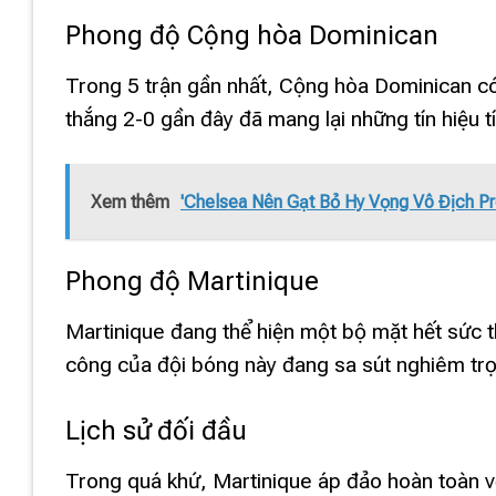
Phong độ Cộng hòa Dominican
Trong 5 trận gần nhất, Cộng hòa Dominican có 1
thắng 2-0 gần đây đã mang lại những tín hiệu t
Xem thêm
'Chelsea Nên Gạt Bỏ Hy Vọng Vô Địch P
Phong độ Martinique
Martinique đang thể hiện một bộ mặt hết sức t
công của đội bóng này đang sa sút nghiêm trọn
Lịch sử đối đầu
Trong quá khứ, Martinique áp đảo hoàn toàn về