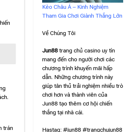
Kèo Châu Á – Kinh Nghiệm
Tham Gia Chơi Giành Thắng Lớn
hiến
Về Chúng Tôi
Jun88
trang chủ casino uy tín
mang đến cho người chơi các
chương trình khuyến mãi hấp
dẫn. Những chương trình này
giúp tân thủ trải nghiệm nhiều trò
àng
chơi hơn và thành viên của
ách.
Jun88 tạo thêm cơ hội chiến
thắng tại nhà cái.
m trán
Hastag: #jun88 #trangchujun88