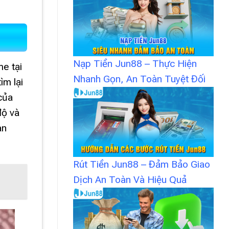
Nạp Tiền Jun88 – Thực Hiện
me tại
Nhanh Gọn, An Toàn Tuyệt Đối
ìm lại
của
độ và
àn
Rút Tiền Jun88 – Đảm Bảo Giao
Dịch An Toàn Và Hiệu Quả