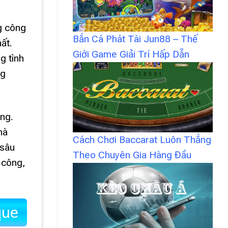
ng công
Bắn Cá Phát Tài Jun88 – Thế
ất.
Giới Game Giải Trí Hấp Dẫn
g tình
ng
ắng.
hà
Cách Chơi Baccarat Luôn Thắng
 sâu
Theo Chuyên Gia Hàng Đầu
 công,
que