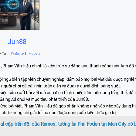
Jun88
 Tại
|
Website
|
+ posts
un88, Phạm Văn Hiếu chính là kiến trúc sư đằng sau thành công này. Anh đã
i ngũ biên tập viên chuyên nghiệp, đảm bảo mọi bài viết đều được nghiê
úp người chơi có cái nhìn toàn diện và đưa ra quyết định sáng suốt.
việc sản xuất bài viết mà còn định hình chiến lược nội dung tổng thể, đả
của người chơi và mục tiêu phát triển của Jun88.
từng bài viết, Phạm Văn Hiếu đã góp phần không nhỏ vào việc xây dựng h
chơi không chỉ giải trí mà còn được cung cấp kiến thức giá trị.
al cập bến đội của Ramos, tương lai Phil Foden tại Man City có b