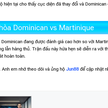
ộ hiện tại cho thấy cục diện đã thay đổi và Dominican
hòa Dominican vs Martinique
a Dominican đang được đánh giá cao hơn so với Marti
lẫn hàng thủ. Trận đấu này hứa hẹn sẽ diễn ra với th
át hoàn toàn.
. Anh em nhớ theo dõi và ủng hộ
Jun88
để cập nhật 