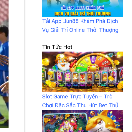
Tải App Jun88 Khám Phá Dịch
Vụ Giải Trí Online Thời Thượng
Tin Tức Hot
Slot Game Trực Tuyến – Trò
Chơi Đặc Sắc Thu Hút Bet Thủ