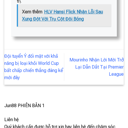
trị.
Xem thêm
HLV Hansi Flick Nhận Lỗi Sau
Xung Đột Với Trụ Cột Đội Bóng
Đội tuyển Ý đối mặt với khả
Mourinho Nhận Lời Mời Trở
năng bị loại khỏi World Cup
Lại Dẫn Dắt Tại Premier
bất chấp chiến thắng đáng kể
League
mới đây
Jun88
PHIÊN BẢN 1
Liên hệ
Quý khách cần được hỗ trợ xin hay liên hệ đến chăm sóc