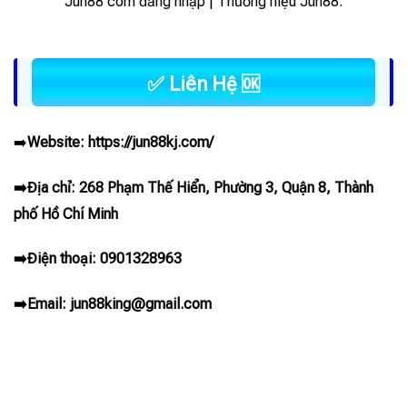
Jun88 com đăng nhập | Thương hiệu Jun88.
✅ Liên Hệ 🆗
➡️
Website:
https://jun88kj.com/
➡️Địa chỉ: 268 Phạm Thế Hiển, Phường 3, Quận 8, Thành
phố Hồ Chí Minh
➡️Điện thoại: 0901328963
➡️Email:
jun88king@gmail.com