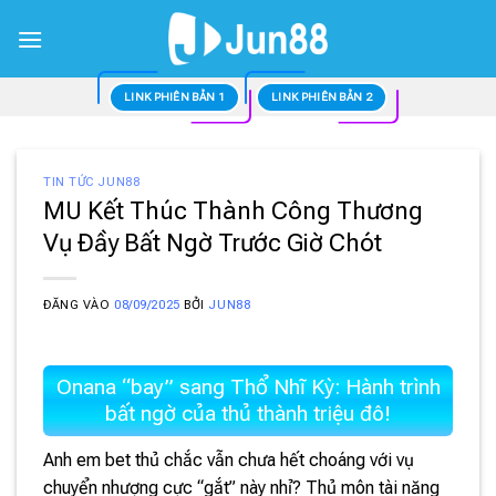
Bỏ
qua
nội
dung
LINK PHIÊN BẢN 1
LINK PHIÊN BẢN 2
TIN TỨC JUN88
MU Kết Thúc Thành Công Thương
Vụ Đầy Bất Ngờ Trước Giờ Chót
ĐĂNG VÀO
08/09/2025
BỞI
JUN88
Onana “bay” sang Thổ Nhĩ Kỳ: Hành trình
bất ngờ của thủ thành triệu đô!
Anh em bet thủ chắc vẫn chưa hết choáng với vụ
chuyển nhượng cực “gắt” này nhỉ? Thủ môn tài năng