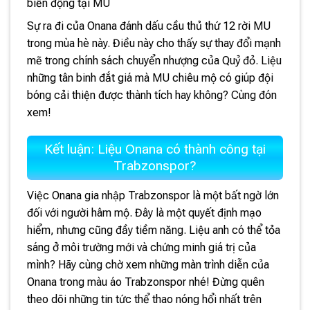
biến động tại MU
Sự ra đi của Onana đánh dấu cầu thủ thứ 12 rời MU
trong mùa hè này. Điều này cho thấy sự thay đổi mạnh
mẽ trong chính sách chuyển nhượng của Quỷ đỏ. Liệu
những tân binh đắt giá mà MU chiêu mộ có giúp đội
bóng cải thiện được thành tích hay không? Cùng đón
xem!
Kết luận: Liệu Onana có thành công tại
Trabzonspor?
Việc Onana gia nhập Trabzonspor là một bất ngờ lớn
đối với người hâm mộ. Đây là một quyết định mạo
hiểm, nhưng cũng đầy tiềm năng. Liệu anh có thể tỏa
sáng ở môi trường mới và chứng minh giá trị của
mình? Hãy cùng chờ xem những màn trình diễn của
Onana trong màu áo Trabzonspor nhé! Đừng quên
theo dõi những tin tức thể thao nóng hổi nhất trên