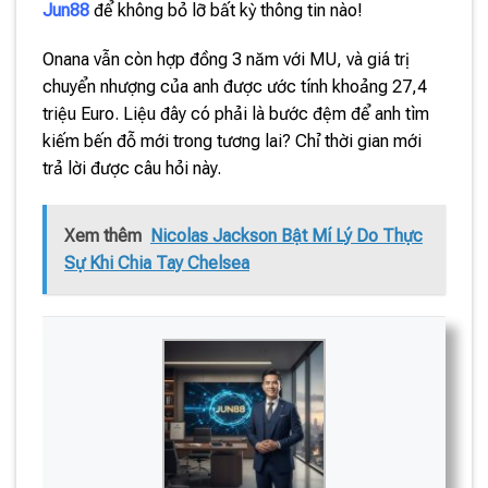
Jun88
để không bỏ lỡ bất kỳ thông tin nào!
Onana vẫn còn hợp đồng 3 năm với MU, và giá trị
chuyển nhượng của anh được ước tính khoảng 27,4
triệu Euro. Liệu đây có phải là bước đệm để anh tìm
kiếm bến đỗ mới trong tương lai? Chỉ thời gian mới
trả lời được câu hỏi này.
Xem thêm
Nicolas Jackson Bật Mí Lý Do Thực
Sự Khi Chia Tay Chelsea