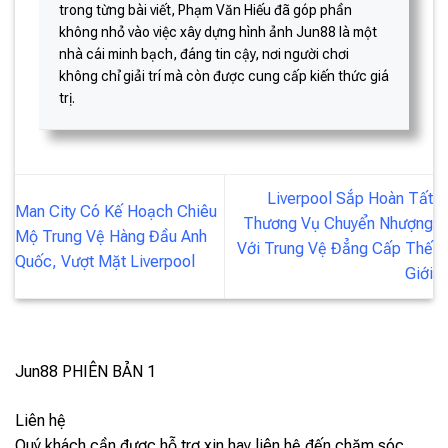
trong từng bài viết, Phạm Văn Hiếu đã góp phần
không nhỏ vào việc xây dựng hình ảnh Jun88 là một
nhà cái minh bạch, đáng tin cậy, nơi người chơi
không chỉ giải trí mà còn được cung cấp kiến thức giá
trị.
Liverpool Sắp Hoàn Tất
Man City Có Kế Hoạch Chiêu
Thương Vụ Chuyển Nhượng
Mộ Trung Vệ Hàng Đầu Anh
Với Trung Vệ Đẳng Cấp Thế
Quốc, Vượt Mặt Liverpool
Giới
Jun88
PHIÊN BẢN 1
Liên hệ
Quý khách cần được hỗ trợ xin hay liên hệ đến chăm sóc