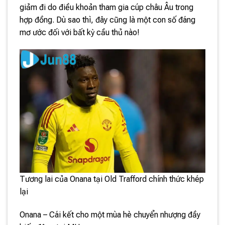
giảm đi do điều khoản tham gia cúp châu Âu trong
hợp đồng. Dù sao thì, đây cũng là một con số đáng
mơ ước đối với bất kỳ cầu thủ nào!
Tương lai của Onana tại Old Trafford chính thức khép
lại
Onana – Cái kết cho một mùa hè chuyển nhượng đầy