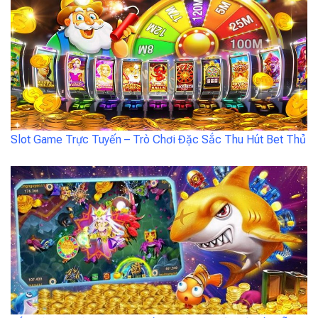
Slot Game Trực Tuyến – Trò Chơi Đặc Sắc Thu Hút Bet Thủ