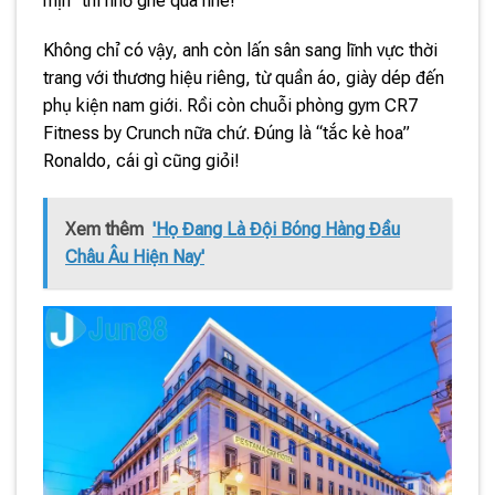
mịn” thì nhớ ghé qua nhé!
Không chỉ có vậy, anh còn lấn sân sang lĩnh vực thời
trang với thương hiệu riêng, từ quần áo, giày dép đến
phụ kiện nam giới. Rồi còn chuỗi phòng gym CR7
Fitness by Crunch nữa chứ. Đúng là “tắc kè hoa”
Ronaldo, cái gì cũng giỏi!
Xem thêm
'Họ Đang Là Đội Bóng Hàng Đầu
Châu Âu Hiện Nay'