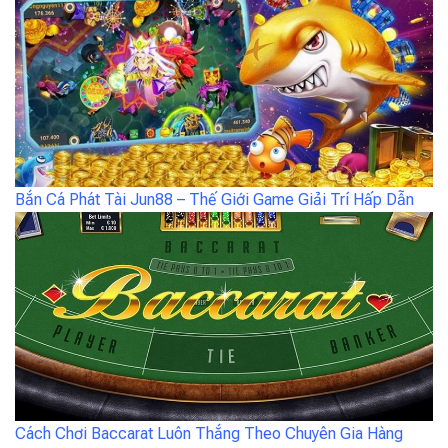
Bắn Cá Phát Tài Jun88 – Thế Giới Game Giải Trí Hấp Dẫn
Cách Chơi Baccarat Luôn Thắng Theo Chuyên Gia Hàng