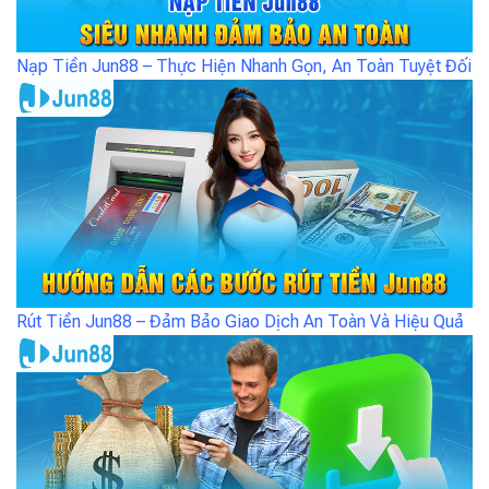
Nạp Tiền Jun88 – Thực Hiện Nhanh Gọn, An Toàn Tuyệt Đối
Rút Tiền Jun88 – Đảm Bảo Giao Dịch An Toàn Và Hiệu Quả