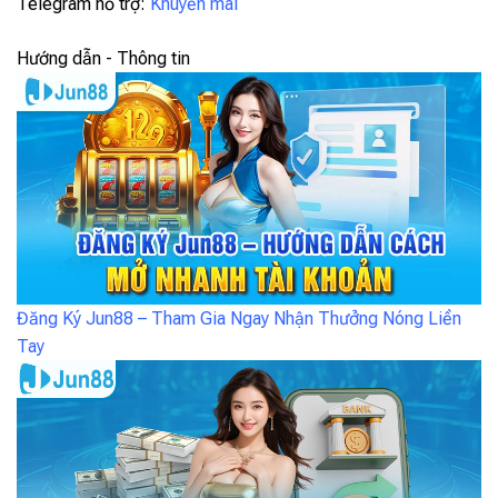
Telegram hỗ trợ:
Khuyến mãi
Hướng dẫn - Thông tin
Đăng Ký Jun88 – Tham Gia Ngay Nhận Thưởng Nóng Liền
Tay