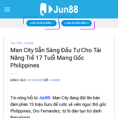
Bỏ
qua
nội
dung
LINK PHIÊN BẢN 1
LINK PHIÊN BẢN 2
TIN TỨC JUN88
Man City Sẵn Sàng Đầu Tư Cho Tài
Năng Trẻ 17 Tuổi Mang Gốc
Philippines
ĐĂNG VÀO
01/10/2025
BỞI
JUN88
Tin nóng hổi từ
Jun88
: Man City đang đặt lên bàn
đàm phán 15 triệu Euro để rước về viên ngọc thô gốc
Philippines, Dro Fernandez, từ lò đào tạo trứ danh
Barcelona!