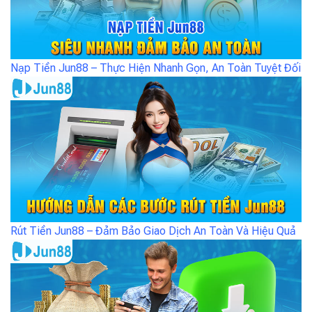
Nạp Tiền Jun88 – Thực Hiện Nhanh Gọn, An Toàn Tuyệt Đối
Rút Tiền Jun88 – Đảm Bảo Giao Dịch An Toàn Và Hiệu Quả