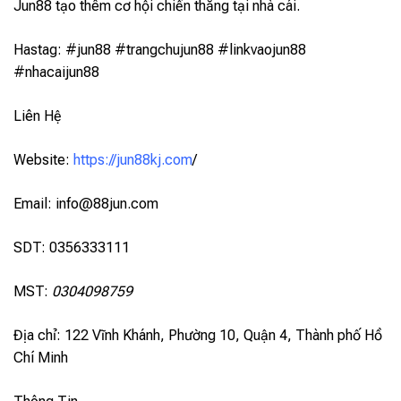
Jun88 tạo thêm cơ hội chiến thắng tại nhà cái.
Hastag: #jun88 #trangchujun88 #linkvaojun88
#nhacaijun88
Liên Hệ
Website:
https://jun88kj.com
/
Email:
info@88jun.com
SDT: 0356333111
MST:
0304098759
Địa chỉ: 122 Vĩnh Khánh, Phường 10, Quận 4, Thành phố Hồ
Chí Minh