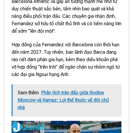
Barcelona Athletic và gây ấn tượng mạnh mẽ nhờ tư
duy chiến thuật sắc bén, tầm nhìn bao quát và khả
năng điều phối trận đấu. Các chuyên gia nhận định,
Fernandez sở hữu tố chất thủ lĩnh và có tiềm năng lớn
để sớm “lên đội một”.
Hợp đồng của Fernandez với Barcelona còn thời hạn
đến năm 2027. Tuy nhiên, ban lãnh đạo Barca đang
ráo riết đàm phán gia hạn, kèm theo điều khoản phá
vỡ hợp đồng “trên trời” để ngăn chặn sự nhòm ngó từ
các đại gia Ngoại hạng Anh.
Xem thêm
Phân tích trận đấu giữa Rodina
Moscow và Kamaz: Lợi thế thuộc về đội chủ
nhà