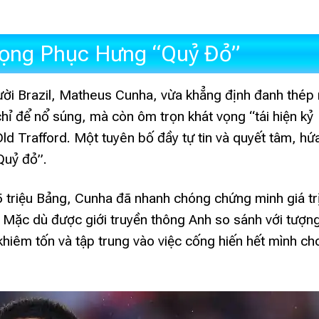
Vọng Phục Hưng “Quỷ Đỏ”
ời Brazil, Matheus Cunha, vừa khẳng định đanh thép
ỉ để nổ súng, mà còn ôm trọn khát vọng “tái hiện kỷ
ld Trafford. Một tuyên bố đầy tự tin và quyết tâm, hứ
Quỷ đỏ”.
 triệu Bảng, Cunha đã nhanh chóng chứng minh giá tr
Mặc dù được giới truyền thông Anh so sánh với tượng
 khiêm tốn và tập trung vào việc cống hiến hết mình ch