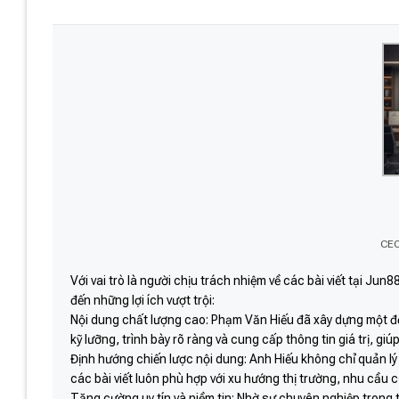
CEO
Với vai trò là người chịu trách nhiệm về các bài viết tại J
đến những lợi ích vượt trội:
Nội dung chất lượng cao: Phạm Văn Hiếu đã xây dựng một độ
kỹ lưỡng, trình bày rõ ràng và cung cấp thông tin giá trị, gi
Định hướng chiến lược nội dung: Anh Hiếu không chỉ quản lý 
các bài viết luôn phù hợp với xu hướng thị trường, nhu cầu 
Tăng cường uy tín và niềm tin: Nhờ sự chuyên nghiệp trong 