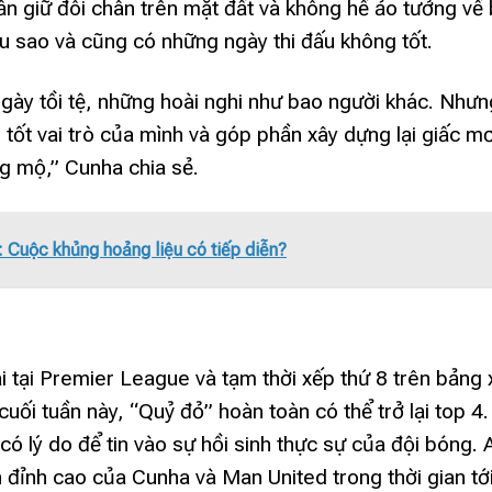
n giữ đôi chân trên mặt đất và không hề ảo tưởng về
êu sao và cũng có những ngày thi đấu không tốt.
gày tồi tệ, những hoài nghi như bao người khác. Nhưng
m tốt vai trò của mình và góp phần xây dựng lại giấc 
ng mộ,” Cunha chia sẻ.
s: Cuộc khủng hoảng liệu có tiếp diễn?
i tại Premier League và tạm thời xếp thứ 8 trên bảng
ối tuần này, “Quỷ đỏ” hoàn toàn có thể trở lại top 4.
 lý do để tin vào sự hồi sinh thực sự của đội bóng. 
đỉnh cao của Cunha và Man United trong thời gian tớ