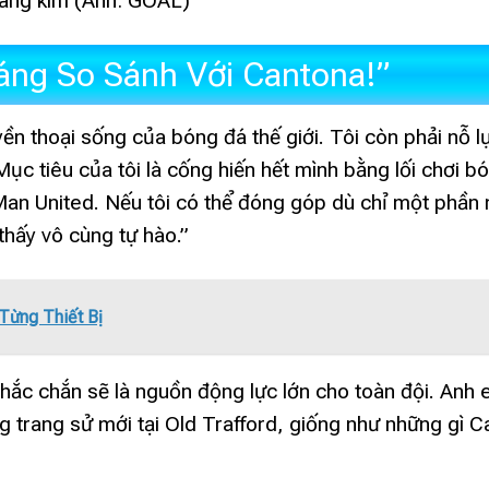
oàng kim (Ảnh: GOAL)
áng So Sánh Với Cantona!”
n thoại sống của bóng đá thế giới. Tôi còn phải nỗ lự
c tiêu của tôi là cống hiến hết mình bằng lối chơi b
Man United. Nếu tôi có thể đóng góp dù chỉ một phần
thấy vô cùng tự hào.”
 Từng Thiết Bị
chắc chắn sẽ là nguồn động lực lớn cho toàn đội. Anh
g trang sử mới tại Old Trafford, giống như những gì 