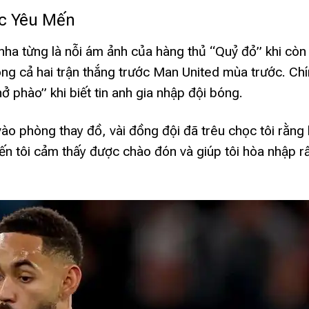
ợc Yêu Mến
ha từng là nỗi ám ảnh của hàng thủ “Quỷ đỏ” khi còn 
ong cả hai trận thắng trước Man United mùa trước. Chí
ở phào” khi biết tin anh gia nhập đội bóng.
vào phòng thay đồ, vài đồng đội đã trêu chọc tôi rằng 
hiến tôi cảm thấy được chào đón và giúp tôi hòa nhập r