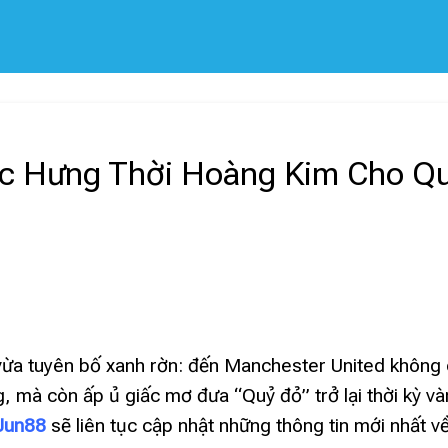
c Hưng Thời Hoàng Kim Cho Q
vừa tuyên bố xanh rờn: đến Manchester United không 
 mà còn ấp ủ giấc mơ đưa “Quỷ đỏ” trở lại thời kỳ v
Jun88
sẽ liên tục cập nhật những thông tin mới nhất v