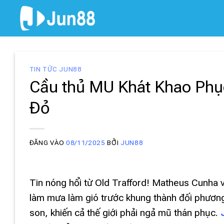
Bỏ
qua
nội
dung
TIN TỨC JUN88
Cầu thủ MU Khát Khao Phụ
Đỏ
ĐĂNG VÀO
08/11/2025
BỞI
JUN88
Tin nóng hổi từ Old Trafford! Matheus Cunha 
làm mưa làm gió trước khung thành đối phương,
son, khiến cả thế giới phải ngả mũ thán phục.