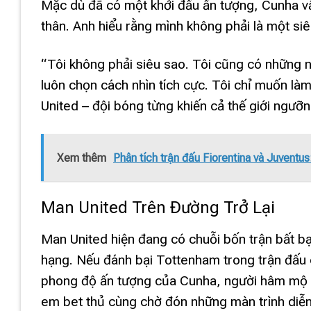
Mặc dù đã có một khởi đầu ấn tượng, Cunha vẫ
thân. Anh hiểu rằng mình không phải là một si
“Tôi không phải siêu sao. Tôi cũng có những n
luôn chọn cách nhìn tích cực. Tôi chỉ muốn là
United – đội bóng từng khiến cả thế giới ngưỡ
Xem thêm
Phân tích trận đấu Fiorentina và Juventu
Man United Trên Đường Trở Lại
Man United hiện đang có chuỗi bốn trận bất bạ
hạng. Nếu đánh bại Tottenham trong trận đấu cu
phong độ ấn tượng của Cunha, người hâm mộ có
em bet thủ cùng chờ đón những màn trình diễn 