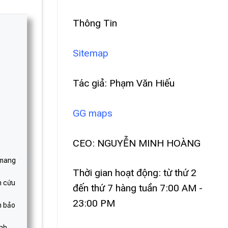
Thông Tin
Sitemap
Tác giả: Phạm Văn Hiếu
GG maps
CEO: NGUYỄN MINH HOÀNG
 mang
Thời gian hoạt động: từ thứ 2
n cứu
đến thứ 7 hàng tuần 7:00 AM -
23:00 PM
m bảo
ình