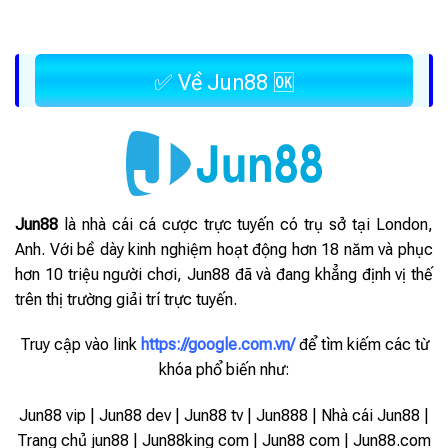
✅ Về Jun88 🆗
Jun88
là nhà cái cá cược trực tuyến có trụ sở tại London,
Anh. Với bề dày kinh nghiệm hoạt động hơn 18 năm và phục
hơn 10 triệu người chơi, Jun88 đã và đang khẳng định vị thế
trên thị trường giải trí trực tuyến.
Truy cập vào link
https://google.com.vn/
để tìm kiếm các từ
khóa phổ biến như:
Jun88 vip | Jun88 dev | Jun88 tv | Jun888 | Nhà cái Jun88 |
Trang chủ jun88 | Jun88king com | Jun88 com | Jun88.com