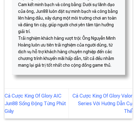
Cam kết minh bạch và công bằng: Dưới sự lãnh đạo
của ông, Jun88 luôn đặt sự minh bạch và công bằng
lên hàng đầu, xây dựng một môi trường chơi an toàn
và đáng tin cậy, giúp người chơi yên tâm tận hưởng
giải trí.
Trải nghiệm khách hàng vượt trội: Ông Nguyễn Minh
Hoàng luôn ưu tiên trải nghiệm của người dùng, từ
dịch vụ hỗ trợ khách hàng chuyên nghiệp đến các
chương trình khuyến mãi hấp dẫn, tất cả đều nhằm
mang lại giá trị tốt nhất cho cộng đồng game thủ.
Cá Cược King Of Glory AIC
Cá Cược King Of Glory Valor
Jun88 Sống Động Từng Phút
Series Với Hướng Dẫn Cụ
Giây
Thể