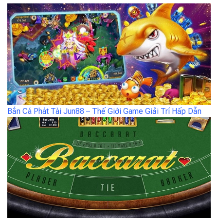
Bắn Cá Phát Tài Jun88 – Thế Giới Game Giải Trí Hấp Dẫn