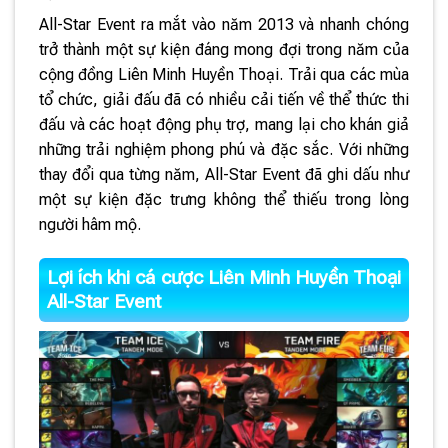
All-Star Event ra mắt vào năm 2013 và nhanh chóng
trở thành một sự kiện đáng mong đợi trong năm của
cộng đồng Liên Minh Huyền Thoại. Trải qua các mùa
tổ chức, giải đấu đã có nhiều cải tiến về thể thức thi
đấu và các hoạt động phụ trợ, mang lại cho khán giả
những trải nghiệm phong phú và đặc sắc. Với những
thay đổi qua từng năm, All-Star Event đã ghi dấu như
một sự kiện đặc trưng không thể thiếu trong lòng
người hâm mộ.
Lợi ích khi cá cược Liên Minh Huyền Thoại
All-Star Event