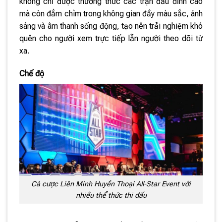
không chỉ được thưởng thức các trận đấu đỉnh cao
mà còn đắm chìm trong không gian đầy màu sắc, ánh
sáng và âm thanh sống động, tạo nên trải nghiệm khó
quên cho người xem trực tiếp lẫn người theo dõi từ
xa.
Chế độ
Cá cược Liên Minh Huyền Thoại All-Star Event với
nhiều thể thức thi đấu