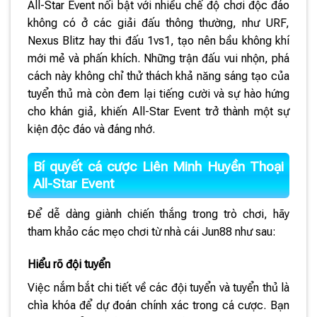
All-Star Event nổi bật với nhiều chế độ chơi độc đáo
không có ở các giải đấu thông thường, như URF,
Nexus Blitz hay thi đấu 1vs1, tạo nên bầu không khí
mới mẻ và phấn khích. Những trận đấu vui nhộn, phá
cách này không chỉ thử thách khả năng sáng tạo của
tuyển thủ mà còn đem lại tiếng cười và sự hào hứng
cho khán giả, khiến All-Star Event trở thành một sự
kiện độc đáo và đáng nhớ.
Bí quyết cá cược Liên Minh Huyền Thoại
All-Star Event
Để dễ dàng giành chiến thắng trong trò chơi, hãy
tham khảo các mẹo chơi từ nhà cái Jun88 như sau:
Hiểu rõ đội tuyển
Việc nắm bắt chi tiết về các đội tuyển và tuyển thủ là
chìa khóa để dự đoán chính xác trong cá cược. Bạn