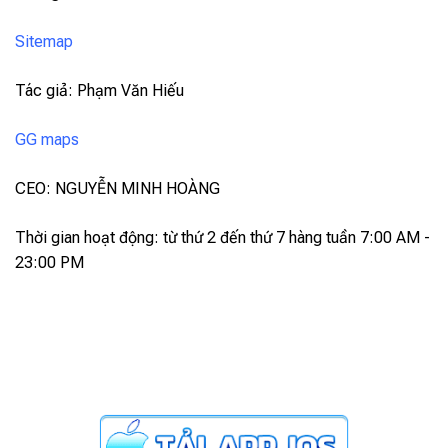
Sitemap
Tác giả: Phạm Văn Hiếu
GG maps
CEO: NGUYỄN MINH HOÀNG
Thời gian hoạt động: từ thứ 2 đến thứ 7 hàng tuần 7:00 AM -
23:00 PM