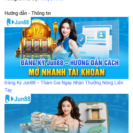
Hướng dẫn - Thông tin
Đăng Ký Jun88 – Tham Gia Ngay Nhận Thưởng Nóng Liền
Tay