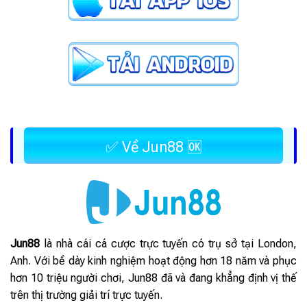
✅ Về Jun88 🆗
Jun88
là nhà cái cá cược trực tuyến có trụ sở tại London,
Anh. Với bề dày kinh nghiệm hoạt động hơn 18 năm và phục
hơn 10 triệu người chơi, Jun88 đã và đang khẳng định vị thế
trên thị trường giải trí trực tuyến.