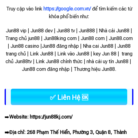
Truy cập vào link
https://google.com.vn/
để tìm kiếm các từ
khóa phổ biến như:
Jun88 vip | Jun88 dev | Jun88 tv | Jun888 | Nhà cái Jun88 |
Trang chủ jun88 | Jun88king com | Jun88 com | Jun88.com
| Jun88 casino |Jun88 đăng nhập | Nha cai Jun88 | Jun88
trang chủ | Link Jun88 | Link vào Jun88 |
key Jun 88 | trang
chủ Jun88tv | Link Jun88 chính thức | nhà cái uy tín Jun88 |
Jun88 com đăng nhập | Thương hiệu Jun88.
✅ Liên Hệ 🆗
➡️
Website:
https://jun88kj.com/
➡️Địa chỉ: 268 Phạm Thế Hiển, Phường 3, Quận 8, Thành