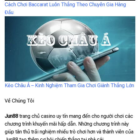
Cách Chơi Baccarat Luôn Thắng Theo Chuyên Gia Hàng
Đầu
Kèo Châu Á – Kinh Nghiệm Tham Gia Chơi Giành Thắng Lớn
Về Chúng Tôi
Jun88
trang chủ casino uy tín mang đến cho người chơi các
chương trình khuyến mãi hấp dẫn. Những chương trình này
giúp tân thủ trải nghiệm nhiều trò chơi hơn và thành viên của
Jun88 tạo thêm cơ hội chiến thắng tại nhà cái.