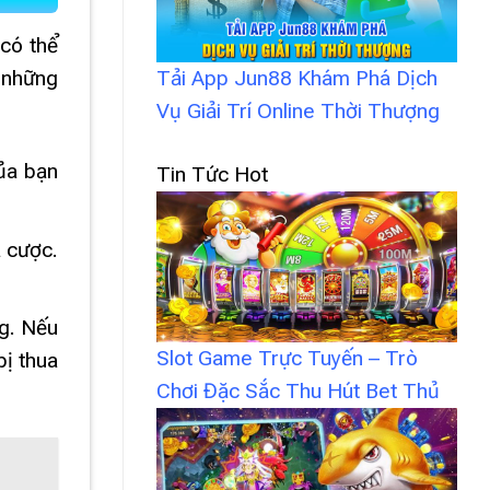
có thể
Tải App Jun88 Khám Phá Dịch
 những
Vụ Giải Trí Online Thời Thượng
ủa bạn
Tin Tức Hot
 cược.
ng. Nếu
Slot Game Trực Tuyến – Trò
bị thua
Chơi Đặc Sắc Thu Hút Bet Thủ