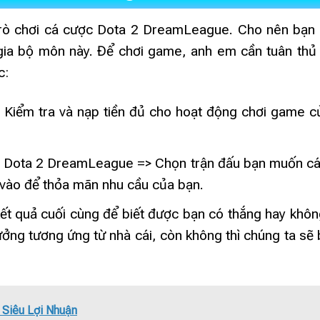
trò chơi cá cược Dota 2 DreamLeague. Cho nên bạn 
 gia bộ môn này. Để chơi game, anh em cần tuân thủ
c:
 Kiểm tra và nạp tiền đủ cho hoạt động chơi game c
 Dota 2 DreamLeague => Chọn trận đấu bạn muốn cá
 vào để thỏa mãn nhu cầu của bạn.
kết quả cuối cùng để biết được bạn có thắng hay khô
ưởng tương ứng từ nhà cái, còn không thì chúng ta sẽ 
 Siêu Lợi Nhuận