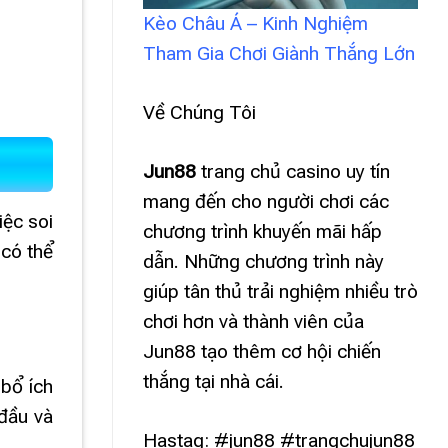
Kèo Châu Á – Kinh Nghiệm
Tham Gia Chơi Giành Thắng Lớn
Về Chúng Tôi
Jun88
trang chủ casino uy tín
mang đến cho người chơi các
ệc soi
chương trình khuyến mãi hấp
 có thể
dẫn. Những chương trình này
giúp tân thủ trải nghiệm nhiều trò
chơi hơn và thành viên của
Jun88 tạo thêm cơ hội chiến
thắng tại nhà cái.
 bổ ích
 đầu và
Hastag: #jun88 #trangchujun88