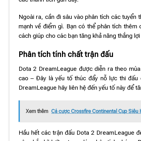
Ngoài ra, cần đi sâu vào phân tích các tuyển 
mạnh về điểm gì. Bạn có thể phân tích thêm c
cách giúp cho các bạn tăng khả năng thắng lợi
Phân tích tính chất trận đấu
Dota 2 DreamLeague được diễn ra theo mùa gi
cao – Đây là yếu tố thúc đẩy nỗ lực thi đấ
DreamLeague hãy liên hệ đến yếu tố này để tăn
Xem thêm
Cá cược Crossfire Continental Cup Siêu
Hầu hết các trận đấu Dota 2 DreamLeague đề