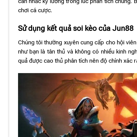
cân nhắc kỹ lưỡng trong lúc phân tích chúng. B
chơi cá cược.
Sử dụng kết quả soi kèo của Jun88
Chúng tôi thường xuyên cung cấp cho hội viên 
như bạn là tân thủ và không có nhiều kinh ngh
quả được cao thủ phân tích nên độ chính xác r