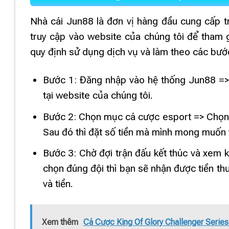
Nhà cái Jun88 là đơn vị hàng đầu cung cấp 
truy cập vào website của chúng tôi để tham
quy định sử dụng dịch vụ và làm theo các bướ
Bước 1: Đăng nhập vào hệ thống Jun88 =>
tại website của chúng tôi.
Bước 2: Chọn mục cá cược esport => Chọn
Sau đó thì đặt số tiền mà mình mong muốn
Bước 3: Chờ đợi trận đấu kết thúc và xem 
chọn đúng đội thì bạn sẽ nhận được tiền th
và tiền.
Xem thêm
Cá Cược King Of Glory Challenger Series