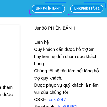
LINK PHIÊN BẢN 1
LINK PHIÊN BẢN 2
Jun88
PHIÊN BẢN 1
Liên hệ
Quý khách cần được hỗ trợ xin
hay liên hệ đến chăm sóc khách
hàng
Chúng tôi sẽ tận tâm hết lòng hỗ
trợ quý khách.
Được phục vụ quý khách là niềm
đã tham
vui của chúng tôi
òn được
CSKH:
cskh247
Facebook:
Jun88FB1