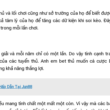
thủ và lối chơi cũng như sở trường của họ để biết đượ
ả tâm lý của họ để tăng các dữ kiện khi soi kèo. Đâ
 trong mỗi lần chơi.
ải và mỗi năm chỉ có một lần. Do vậy tính cạnh tra
u của các tuyển thủ. Anh em bet thủ muốn cá cược 
g khả năng thắng lợi.
 Hấp Dẫn Tại Jun88
u mang tính chất một mất một còn. Vì vậy mà các b