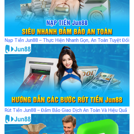
Nạp Tiền Jun88 – Thực Hiện Nhanh Gọn, An Toàn Tuyệt Đối
Rút Tiền Jun88 – Đảm Bảo Giao Dịch An Toàn Và Hiệu Quả