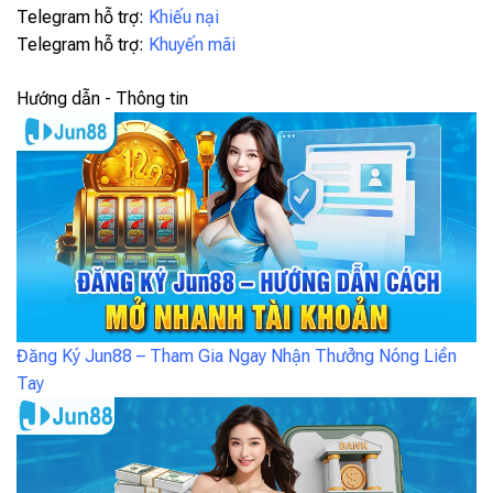
Telegram hỗ trợ:
Khiếu nại
Telegram hỗ trợ:
Khuyến mãi
Hướng dẫn - Thông tin
Đăng Ký Jun88 – Tham Gia Ngay Nhận Thưởng Nóng Liền
Tay