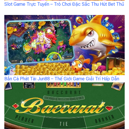
Slot Game Trực Tuyến – Trò Chơi Đặc Sắc Thu Hút Bet Thủ
Bắn Cá Phát Tài Jun88 – Thế Giới Game Giải Trí Hấp Dẫn