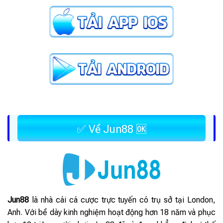
✅ Về Jun88 🆗
Jun88
là nhà cái cá cược trực tuyến có trụ sở tại London,
Anh. Với bề dày kinh nghiệm hoạt động hơn 18 năm và phục