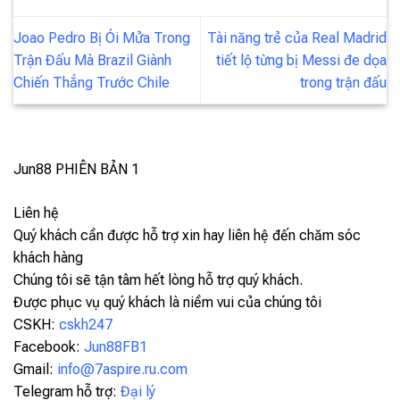
Joao Pedro Bị Ói Mửa Trong
Tài năng trẻ của Real Madrid
Trận Đấu Mà Brazil Giành
tiết lộ từng bị Messi đe dọa
Chiến Thắng Trước Chile
trong trận đấu
Jun88
PHIÊN BẢN 1
Liên hệ
Quý khách cần được hỗ trợ xin hay liên hệ đến chăm sóc
khách hàng
Chúng tôi sẽ tận tâm hết lòng hỗ trợ quý khách.
Được phục vụ quý khách là niềm vui của chúng tôi
CSKH:
cskh247
Facebook:
Jun88FB1
Gmail:
info@7aspire.ru.com
Telegram hỗ trợ:
Đại lý