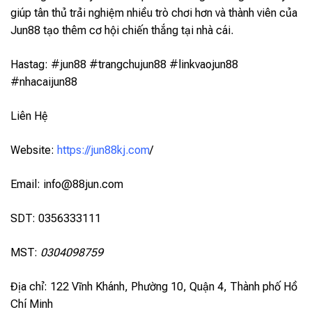
giúp tân thủ trải nghiệm nhiều trò chơi hơn và thành viên của
Jun88 tạo thêm cơ hội chiến thắng tại nhà cái.
Hastag: #jun88 #trangchujun88 #linkvaojun88
#nhacaijun88
Liên Hệ
Website:
https://jun88kj.com
/
Email:
info@88jun.com
SDT: 0356333111
MST:
0304098759
Địa chỉ: 122 Vĩnh Khánh, Phường 10, Quận 4, Thành phố Hồ
Chí Minh