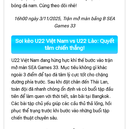
bóng đá nam. Cùng theo dõi nhé!
16h00 ngày 3/11/2025, Trận mở màn bảng B SEA
Games 33
Soi kèo U22 Việt Nam vs U22 Lào: Quyết
tâm chiến thắng!
U22 Việt Nam đang hừng hực khí thế bước vào trận
mở màn SEA Games 33. Mục tiêu không gì khác
ngoài 3 điểm để tạo đà tâm lý cực tốt cho chặng
đường phía trước. Sau khi đặt chân đến Thái Lan,
toàn đội đã nhanh chóng ổn định và có buổi tập đầu
tiên để làm quen với thời tiết, sân bãi tại Bangkok.
Các bài tập chủ yếu giúp các cầu thủ thả lỏng, hồi
phục thể trạng trước khi bước vào những buổi tập
chiến thuật chuyên sâu.