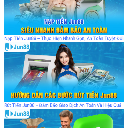
Nạp Tiền Jun88 – Thực Hiện Nhanh Gọn, An Toàn Tuyệt Đối
Rút Tiền Jun88 – Đảm Bảo Giao Dịch An Toàn Và Hiệu Quả