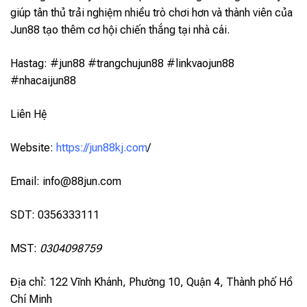
giúp tân thủ trải nghiệm nhiều trò chơi hơn và thành viên của
Jun88 tạo thêm cơ hội chiến thắng tại nhà cái.
Hastag: #jun88 #trangchujun88 #linkvaojun88
#nhacaijun88
Liên Hệ
Website:
https://jun88kj.com
/
Email:
info@88jun.com
SDT: 0356333111
MST:
0304098759
Địa chỉ: 122 Vĩnh Khánh, Phường 10, Quận 4, Thành phố Hồ
Chí Minh