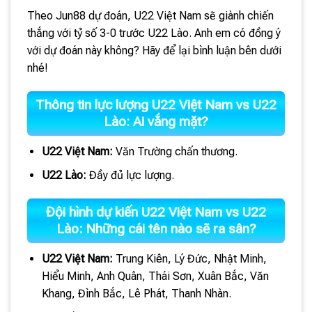
Theo Jun88 dự đoán, U22 Việt Nam sẽ giành chiến
thắng với tỷ số 3-0 trước U22 Lào. Anh em có đồng ý
với dự đoán này không? Hãy để lại bình luận bên dưới
nhé!
Thông tin lực lượng U22 Việt Nam vs U22
Lào: Ai vắng mặt?
U22 Việt Nam:
Văn Trường chấn thương.
U22 Lào:
Đầy đủ lực lượng.
Đội hình dự kiến U22 Việt Nam vs U22
Lào: Những cái tên nào sẽ ra sân?
U22 Việt Nam:
Trung Kiên, Lý Đức, Nhật Minh,
Hiểu Minh, Anh Quân, Thái Sơn, Xuân Bắc, Văn
Khang, Đình Bắc, Lê Phát, Thanh Nhàn.