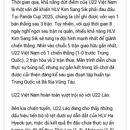
Thời gian qua, khả năng dứt điểm của U22 Việt Nam
là một vấn đề khiến HLV Kim Sang Sik phải đau đầu.
Tại Panda Cup 2025, chúng ta chỉ ghi được vỏn vẹn 1
bàn thắng sau 3 trận. Tuy nhiên, với quỹ thời gian 8
ngày nghỉ ngơi sau trận ra quân, nhiều khả năng HLV
Kim Sang Sik sẽ tung ra đội hình mạnh nhất để giành
chiến thắng. Nhìn vào chuỗi 5 trận giao hữu gần nhất,
U22 Việt Nam có 1 chiến thắng (1-0 trước Trung
Quốc), 2 trận hòa và 2 trận thua. Màn trình diễn chưa
thực sự bùng nổ, nhưng sự gắn kết trong lối chơi đã
được cải thiện đáng kể sau giai đoạn tập huấn tại
Trung Quốc và Bà Rịa Vũng Tàu.
U22 Việt Nam hoàn toàn vượt trội so với U22 Lào.
Bên kia chiến tuyến, U22 Lào đang cho thấy những
dấu hiệu tiến bộ rõ rệt dưới sự dẫn dắt của HLV Ha
Hyeok-jun, mặc dù kết quả thi đấu chưa thực sự ấn