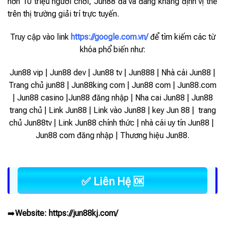
hơn 10 triệu người chơi, Jun88 đã và đang khẳng định vị thế
trên thị trường giải trí trực tuyến.
Truy cập vào link
https://google.com.vn/
để tìm kiếm các từ
khóa phổ biến như:
Jun88 vip | Jun88 dev | Jun88 tv | Jun888 | Nhà cái Jun88 |
Trang chủ jun88 | Jun88king com | Jun88 com | Jun88.com
| Jun88 casino |Jun88 đăng nhập | Nha cai Jun88 | Jun88
trang chủ | Link Jun88 | Link vào Jun88 |
key Jun 88 | trang
chủ Jun88tv | Link Jun88 chính thức | nhà cái uy tín Jun88 |
Jun88 com đăng nhập | Thương hiệu Jun88.
✅ Liên Hệ 🆗
➡️
Website:
https://jun88kj.com/