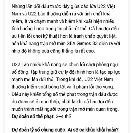
Những lần đối đầu trước đây giữa các lứa U22 Việt
Nam và U22 Lào thường diễn ra với tính chất khá
mềm, ít va chạm mạnh và hiếm khi xuất hiện nhiều
tình huống buộc trọng tài phải rút thẻ. Cả hai đội đều
ưu tiên lối chơi kỹ thuật hơn là tranh chấp quyết liệt,
nên khả năng trận mở màn SEA Games 33 diễn ra với
nhịp độ không quá căng thẳng là rất cao.
U22 Lào nhiều khả năng sẽ chọn lối chơi phòng ngự
số đông, tập trung giữ cự ly đội hình hơn là tạo áp lực
mạnh mẽ lên đối thủ. Trong khi đó, U22 Việt Nam
thường kiểm soát bóng tốt và ít phạm lỗi thô vụng.
Điều này khiến tổng số thẻ phạt trong trận đấu được
dự đoán sẽ ở mức thấp, nhất là khi cả hai đội đều
muốn tránh mất người trong trận mở màn quan trọng.
Dự đoán số thẻ phạt:
2–4 thẻ.
Dự đoán tỷ số chung cuộc: Ai sẽ ca khúc khải hoàn?