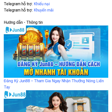
Telegram hỗ trợ:
Khiếu nại
Telegram hỗ trợ:
Khuyến mãi
Hướng dẫn - Thông tin
Đăng Ký Jun88 – Tham Gia Ngay Nhận Thưởng Nóng Liền
Tay