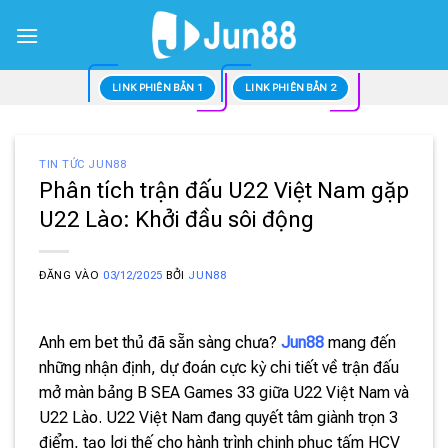
Bỏ
qua
nội
dung
LINK PHIÊN BẢN 1
LINK PHIÊN BẢN 2
TIN TỨC JUN88
Phân tích trận đấu U22 Việt Nam gặp
U22 Lào: Khởi đầu sôi động
ĐĂNG VÀO
03/12/2025
BỞI
JUN88
Anh em bet thủ đã sẵn sàng chưa?
Jun88
mang đến
những nhận định, dự đoán cực kỳ chi tiết về trận đấu
mở màn bảng B SEA Games 33 giữa U22 Việt Nam và
U22 Lào. U22 Việt Nam đang quyết tâm giành trọn 3
điểm, tạo lợi thế cho hành trình chinh phục tấm HCV