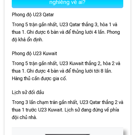
nghiêng về ai?
Phong độ U23 Qatar
Trong 5 trận gần nhất, U23 Qatar thắng 3, hòa 1 và
thua 1. Ghi được 6 bàn và để thủng lưới 4 lần. Phong
độ khá ổn định.
Phong độ U23 Kuwait
Trong 5 trận gần nhất, U23 Kuwait thắng 2, hòa 2 và
thua 1. Ghi được 4 bàn và để thủng lưới tới 8 lần.
Hàng thủ cần được gia cố.
Lịch sử đối đầu
Trong 3 lần chạm trán gần nhất, U23 Qatar thắng 2 và
thua 1 trước U23 Kuwait. Lịch sử đang đứng về phía
đội chủ nhà.