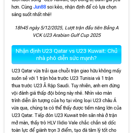
hơn. Cùng
Jun88
soi kèo, nhận định để có lựa chọn
sáng suốt nhất nhé!
18h45 ngày 5/12/2025, Lượt trận đầu tiên Bảng A
VCK U23 Arabian Gulf Cup 2025
Nhận định U23 Qatar vs U23 Kuwait: Chủ
nhà phô diễn sức mạnh?
U23 Qatar vừa trải qua chuỗi trận giao hữu không mấy
suôn sẻ với 1 trận hòa trước U23 Tunisia và 1 trận
thua trước U23 Ả Rập Saudi. Tuy nhiên, anh em đừng
vội đánh giá thấp đội bóng này nhé. Nhìn vào màn
trình diễn ấn tượng của họ tại vòng loại U23 châu Á
vừa qua, chúng ta có thể thấy được tiềm năng lớn của
U23 Qatar. Tiếp đón U23 Kuwait trên sân nhà ở trận
mở màn, thầy trò HLV Ilidio Vale chắc chắn sẽ dốc
toàn lực để giành trọn 3 điểm, tạo đà tâm lý tốt cho