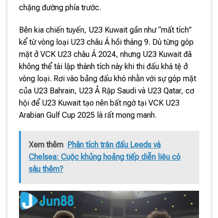
chặng đường phía trước.
Bên kia chiến tuyến, U23 Kuwait gần như “mất tích”
kể từ vòng loại U23 châu Á hồi tháng 9. Dù từng góp
mặt ở VCK U23 châu Á 2024, nhưng U23 Kuwait đã
không thể tái lập thành tích này khi thi đấu khá tệ ở
vòng loại. Rơi vào bảng đấu khó nhằn với sự góp mặt
của U23 Bahrain, U23 Ả Rập Saudi và U23 Qatar, cơ
hội để U23 Kuwait tạo nên bất ngờ tại VCK U23
Arabian Gulf Cup 2025 là rất mong manh.
Xem thêm
Phân tích trận đấu Leeds và
Chelsea: Cuộc khủng hoảng tiếp diễn liệu có
sâu thêm?