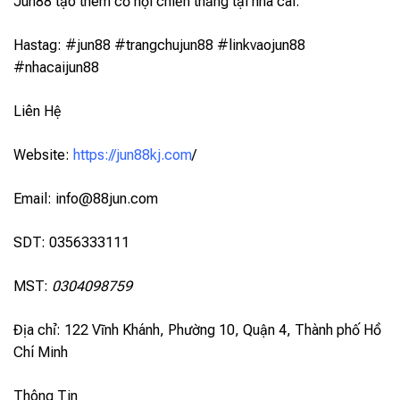
Jun88 tạo thêm cơ hội chiến thắng tại nhà cái.
Hastag: #jun88 #trangchujun88 #linkvaojun88
#nhacaijun88
Liên Hệ
Website:
https://jun88kj.com
/
Email:
info@88jun.com
SDT: 0356333111
MST:
0304098759
Địa chỉ: 122 Vĩnh Khánh, Phường 10, Quận 4, Thành phố Hồ
Chí Minh
Thông Tin