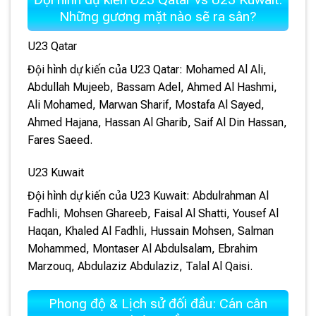
Những gương mặt nào sẽ ra sân?
U23 Qatar
Đội hình dự kiến của U23 Qatar: Mohamed Al Ali,
Abdullah Mujeeb, Bassam Adel, Ahmed Al Hashmi,
Ali Mohamed, Marwan Sharif, Mostafa Al Sayed,
Ahmed Hajana, Hassan Al Gharib, Saif Al Din Hassan,
Fares Saeed.
U23 Kuwait
Đội hình dự kiến của U23 Kuwait: Abdulrahman Al
Fadhli, Mohsen Ghareeb, Faisal Al Shatti, Yousef Al
Haqan, Khaled Al Fadhli, Hussain Mohsen, Salman
Mohammed, Montaser Al Abdulsalam, Ebrahim
Marzouq, Abdulaziz Abdulaziz, Talal Al Qaisi.
Phong độ & Lịch sử đối đầu: Cán cân