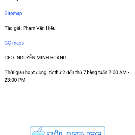
Sitemap
Tác giả: Phạm Văn Hiếu
GG maps
CEO: NGUYỄN MINH HOÀNG
Thời gian hoạt động: từ thứ 2 đến thứ 7 hàng tuần 7:00 AM -
23:00 PM