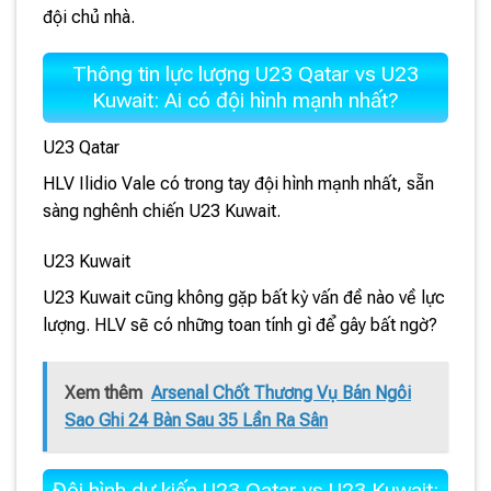
đội chủ nhà.
Thông tin lực lượng U23 Qatar vs U23
Kuwait: Ai có đội hình mạnh nhất?
U23 Qatar
HLV Ilidio Vale có trong tay đội hình mạnh nhất, sẵn
sàng nghênh chiến U23 Kuwait.
U23 Kuwait
U23 Kuwait cũng không gặp bất kỳ vấn đề nào về lực
lượng. HLV sẽ có những toan tính gì để gây bất ngờ?
Xem thêm
Arsenal Chốt Thương Vụ Bán Ngôi
Sao Ghi 24 Bàn Sau 35 Lần Ra Sân
Đội hình dự kiến U23 Qatar vs U23 Kuwait: