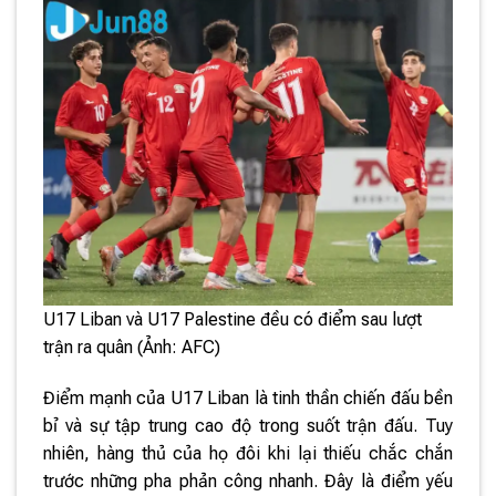
U17 Liban và U17 Palestine đều có điểm sau lượt
trận ra quân (Ảnh: AFC)
Điểm mạnh của U17 Liban là tinh thần chiến đấu bền
bỉ và sự tập trung cao độ trong suốt trận đấu. Tuy
nhiên, hàng thủ của họ đôi khi lại thiếu chắc chắn
trước những pha phản công nhanh. Đây là điểm yếu