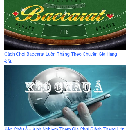
Cách Chơi Baccarat Luôn Thắng Theo Chuyên Gia Hàng
Đầu
Kèo Châu Á – Kinh Nghiệm Tham Gia Chơi Giành Thắng Lớn