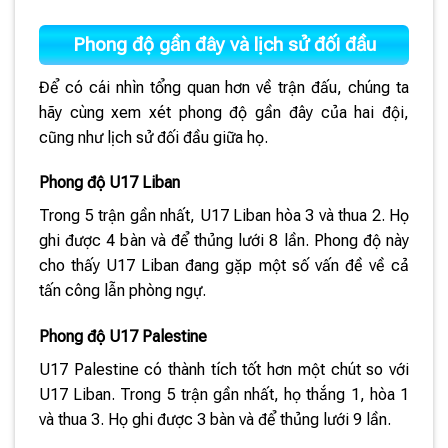
Phong độ gần đây và lịch sử đối đầu
Để có cái nhìn tổng quan hơn về trận đấu, chúng ta
hãy cùng xem xét phong độ gần đây của hai đội,
cũng như lịch sử đối đầu giữa họ.
Phong độ U17 Liban
Trong 5 trận gần nhất, U17 Liban hòa 3 và thua 2. Họ
ghi được 4 bàn và để thủng lưới 8 lần. Phong độ này
cho thấy U17 Liban đang gặp một số vấn đề về cả
tấn công lẫn phòng ngự.
Phong độ U17 Palestine
U17 Palestine có thành tích tốt hơn một chút so với
U17 Liban. Trong 5 trận gần nhất, họ thắng 1, hòa 1
và thua 3. Họ ghi được 3 bàn và để thủng lưới 9 lần.