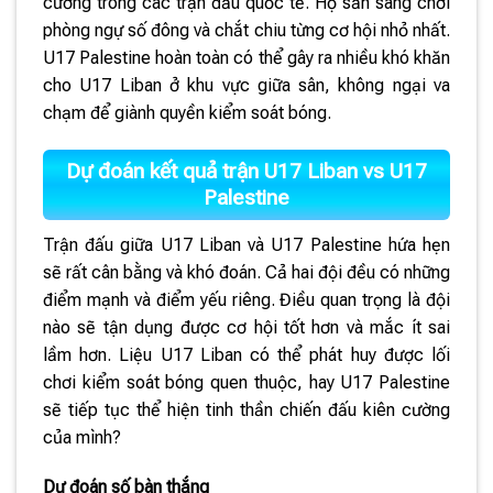
cường trong các trận đấu quốc tế. Họ sẵn sàng chơi
phòng ngự số đông và chắt chiu từng cơ hội nhỏ nhất.
U17 Palestine hoàn toàn có thể gây ra nhiều khó khăn
cho U17 Liban ở khu vực giữa sân, không ngại va
chạm để giành quyền kiểm soát bóng.
Dự đoán kết quả trận U17 Liban vs U17
Palestine
Trận đấu giữa U17 Liban và U17 Palestine hứa hẹn
sẽ rất cân bằng và khó đoán. Cả hai đội đều có những
điểm mạnh và điểm yếu riêng. Điều quan trọng là đội
nào sẽ tận dụng được cơ hội tốt hơn và mắc ít sai
lầm hơn. Liệu U17 Liban có thể phát huy được lối
chơi kiểm soát bóng quen thuộc, hay U17 Palestine
sẽ tiếp tục thể hiện tinh thần chiến đấu kiên cường
của mình?
Dự đoán số bàn thắng