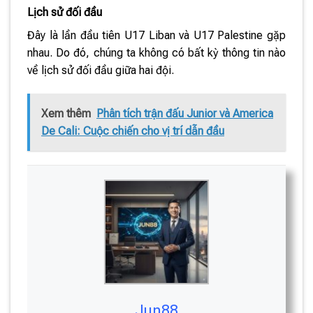
Lịch sử đối đầu
Đây là lần đầu tiên U17 Liban và U17 Palestine gặp
nhau. Do đó, chúng ta không có bất kỳ thông tin nào
về lịch sử đối đầu giữa hai đội.
Xem thêm
Phân tích trận đấu Junior và America
De Cali: Cuộc chiến cho vị trí dẫn đầu
Jun88