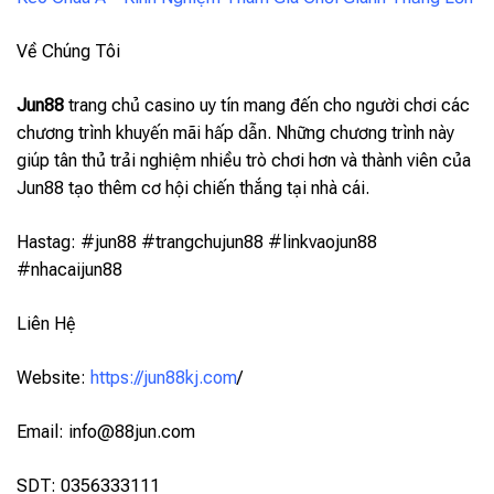
Về Chúng Tôi
Jun88
trang chủ casino uy tín mang đến cho người chơi các
chương trình khuyến mãi hấp dẫn. Những chương trình này
giúp tân thủ trải nghiệm nhiều trò chơi hơn và thành viên của
Jun88 tạo thêm cơ hội chiến thắng tại nhà cái.
Hastag: #jun88 #trangchujun88 #linkvaojun88
#nhacaijun88
Liên Hệ
Website:
https://jun88kj.com
/
Email:
info@88jun.com
SDT: 0356333111