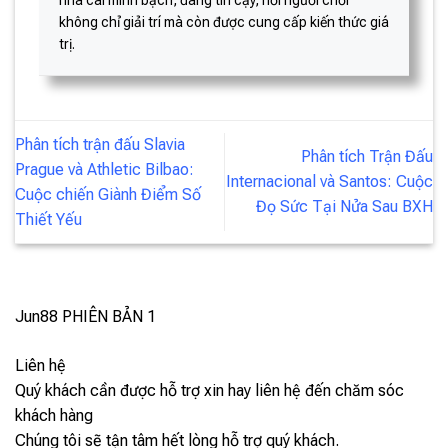
không chỉ giải trí mà còn được cung cấp kiến thức giá
trị.
Phân tích trận đấu Slavia
Phân tích Trận Đấu
Prague và Athletic Bilbao:
Internacional và Santos: Cuộc
Cuộc chiến Giành Điểm Số
Đọ Sức Tại Nửa Sau BXH
Thiết Yếu
Jun88
PHIÊN BẢN 1
Liên hệ
Quý khách cần được hỗ trợ xin hay liên hệ đến chăm sóc
khách hàng
Chúng tôi sẽ tận tâm hết lòng hỗ trợ quý khách.