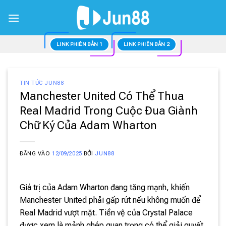
Bỏ
qua
nội
dung
LINK PHIÊN BẢN 1
LINK PHIÊN BẢN 2
TIN TỨC JUN88
Manchester United Có Thể Thua
Real Madrid Trong Cuộc Đua Giành
Chữ Ký Của Adam Wharton
ĐĂNG VÀO
12/09/2025
BỞI
JUN88
Giá trị của Adam Wharton đang tăng mạnh, khiến
Manchester United phải gấp rút nếu không muốn để
Real Madrid vượt mặt. Tiền vệ của Crystal Palace
được xem là mảnh ghép quan trọng có thể giải quyết