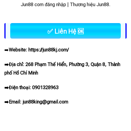
Jun88 com đăng nhập | Thương hiệu Jun88.
✅ Liên Hệ 🆗
➡️
Website:
https://jun88kj.com/
➡️Địa chỉ: 268 Phạm Thế Hiển, Phường 3, Quận 8, Thành
phố Hồ Chí Minh
➡️Điện thoại: 0901328963
➡️Email:
jun88king@gmail.com