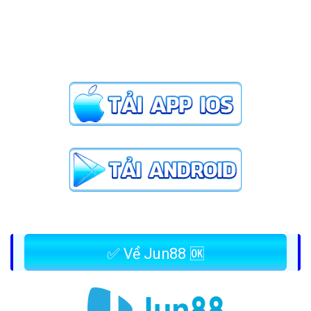
✅ Về Jun88 🆗