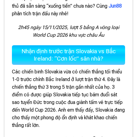
thủ đã sẵn sàng “xuống tiền” chưa nào? Cùng
Jun88
phân tích trận đấu này nhé!
2h45 ngày 15/11/2025, lượt 5 bảng A vòng loại
World Cup 2026 khu vực châu Âu
Nhận định trước trận Slovakia vs Bắc
Ireland: “Cơn lốc” sân nhà?
Các chiến binh Slovakia vừa có chiến thắng tối thiểu
1-0 trước chính Bắc Ireland ở lượt trận thứ 4. Đây là
chiến thắng thứ 3 trong 5 trận gần nhất của họ. 3
điểm có được giúp Slovakia tiếp tục bám đuổi sát
sao tuyển Đức trong cuộc đua giành tấm vé trực tiếp
đến World Cup 2026. Anh em thấy đấy, Slovakia đang
cho thấy một phong độ ổn định và khát khao chiến
thắng rất lớn.