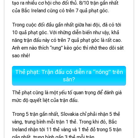
tạo ra nhiều cơ hội cho đối thủ. 8/10 trận gần nhất
của Bắc Ireland cũng có trên 7 quả phạt góc.
Trong cuộc đối đầu gần nhất giữa hai đội, đã có tới
10 quả phạt góc. Với những diễn biến như vậy, khả
năng trận đấu này có trên 7 quả phạt góc là rất cao.
Anh em nào thích “rung” kèo góc thì nhớ theo dõi sát
sao nhé!
Thẻ phạt: Trận đấu có diễn ra “nóng” trên
sân?
Thẻ phạt cũng là một yếu tố quan trọng để đánh giá
mức độ quyết liệt của trận đấu.
Trong 5 trận gần nhất, Slovakia chỉ phải nhận 5 thẻ
vàng, trung bình mỗi trận 1 thẻ. Trong khi đó, Bắc
Ireland nhận tới 11 thẻ vàng và 1 thẻ đỏ trong 5 trận
gần nhất, trung bình gần 3 thẻ mỗi trận.