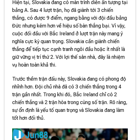
Hiện tại, Slovakia đang có màn trình diễn ấn tượng tại
bảng A. Sau 4 lượt trận, họ đã giành tới 3 chiến
thắng, có được 9 điểm, ngang bằng với đội đầu bảng
Đức nhưng kém hơn về hiệu số bàn thắng bại. Vì vậy,
cuộc đối đầu với Bắc Ireland ở lượt trận này mang ý
nghĩa cực kỳ quan trọng. Slovakia cần giành chiến
thắng để tiếp tục cạnh tranh ngôi đầu hoặc ít nhất là
giữ vững vị trí thứ 2. Với lợi thế sân nhà, đây là nhiệm
vụ hoàn toàn khả thi.
Trước thềm trận đấu này, Slovakia đang có phong độ
nhỉnh hơn. Đội chủ nhà đã có 3 chiến thắng trong 4
trận gần nhất. Trong khi đó, Bắc Ireland chỉ có 2
chiến thắng và 2 trận hòa trong cùng số trận. Rõ ràng,
sự ổn định là yếu tố quan trọng và Slovakia đang làm
tốt hơn đối thủ.