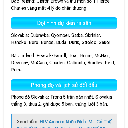
Bắc Ireland: Ciaron Brown và thủ môn số 1 Pierce
Charles vắng mặt vì lý do chấn thương.
Đội hình dự kiến ra sân
Slovakia: Dubravka; Gyomber, Satka, Skriniar,
Hancko; Bero, Benes, Duda; Duris, Strelec, Sauer
Bắc Ireland: Peacok-Farrell; Toal, Hume, McNair;
Devenny, McCann, Charles, Galbraith, Bradley; Reid,
Price
Phong độ và lịch sử đối đầu
Phong độ Slovakia: Trong 5 trận gần nhất, Slovakia
thắng 3, thua 2, ghi được 5 bàn, thủng lưới 3 bàn.
Xem thêm
HLV Amorim Nhận Định: MU Có Thể