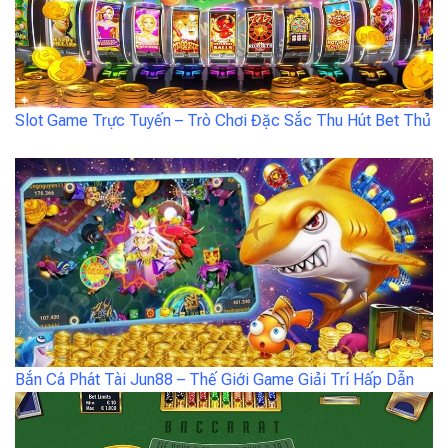
Slot Game Trực Tuyến – Trò Chơi Đặc Sắc Thu Hút Bet Thủ
Bắn Cá Phát Tài Jun88 – Thế Giới Game Giải Trí Hấp Dẫn