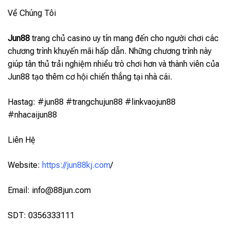
Về Chúng Tôi
Jun88
trang chủ casino uy tín mang đến cho người chơi các
chương trình khuyến mãi hấp dẫn. Những chương trình này
giúp tân thủ trải nghiệm nhiều trò chơi hơn và thành viên của
Jun88 tạo thêm cơ hội chiến thắng tại nhà cái.
Hastag: #jun88 #trangchujun88 #linkvaojun88
#nhacaijun88
Liên Hệ
Website:
https://jun88kj.com
/
Email:
info@88jun.com
SDT: 0356333111