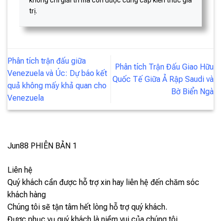
không chỉ giải trí mà còn được cung cấp kiến thức giá
trị.
Phân tích trận đấu giữa
Phân tích Trận Đấu Giao Hữu
Venezuela và Úc: Dự báo kết
Quốc Tế Giữa Ả Rập Saudi và
quả không mấy khả quan cho
Bờ Biển Ngà
Venezuela
Jun88
PHIÊN BẢN 1
Liên hệ
Quý khách cần được hỗ trợ xin hay liên hệ đến chăm sóc
khách hàng
Chúng tôi sẽ tận tâm hết lòng hỗ trợ quý khách.
Được phục vụ quý khách là niềm vui của chúng tôi