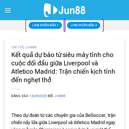
Bỏ
qua
nội
dung
LINK PHIÊN BẢN 1
LINK PHIÊN BẢN 2
TIN TỨC JUN88
Kết quả dự báo từ siêu máy tính cho
cuộc đối đầu giữa Liverpool và
Atletico Madrid: Trận chiến kịch tính
đến nghẹt thở
ĐĂNG VÀO
16/09/2025
BỞI
JUN88
Theo dự đoán từ các chuyên gia của BeSoccer, trận
chiến nảy lửa giữa Liverpool và Atletico Madrid ngay