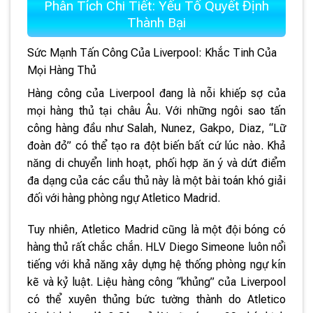
Phân Tích Chi Tiết: Yếu Tố Quyết Định
Thành Bại
Sức Mạnh Tấn Công Của Liverpool: Khắc Tinh Của
Mọi Hàng Thủ
Hàng công của Liverpool đang là nỗi khiếp sợ của
mọi hàng thủ tại châu Âu. Với những ngôi sao tấn
công hàng đầu như Salah, Nunez, Gakpo, Diaz, “Lữ
đoàn đỏ” có thể tạo ra đột biến bất cứ lúc nào. Khả
năng di chuyển linh hoạt, phối hợp ăn ý và dứt điểm
đa dạng của các cầu thủ này là một bài toán khó giải
đối với hàng phòng ngự Atletico Madrid.
Tuy nhiên, Atletico Madrid cũng là một đội bóng có
hàng thủ rất chắc chắn. HLV Diego Simeone luôn nổi
tiếng với khả năng xây dựng hệ thống phòng ngự kín
kẽ và kỷ luật. Liệu hàng công “khủng” của Liverpool
có thể xuyên thủng bức tường thành do Atletico