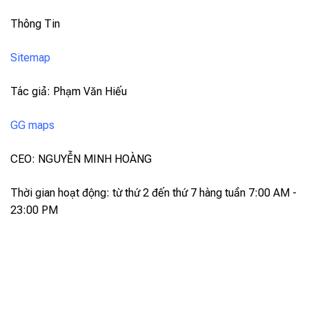
Thông Tin
Sitemap
Tác giả: Phạm Văn Hiếu
GG maps
CEO: NGUYỄN MINH HOÀNG
Thời gian hoạt động: từ thứ 2 đến thứ 7 hàng tuần 7:00 AM -
23:00 PM