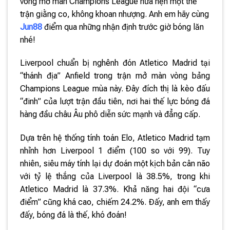
vòng mở màn Champions League hứa hẹn một thế
trận giằng co, không khoan nhượng. Anh em hãy cùng
Jun88
điểm qua những nhận định trước giờ bóng lăn
nhé!
Liverpool chuẩn bị nghênh đón Atletico Madrid tại
“thánh địa” Anfield trong trận mở màn vòng bảng
Champions League mùa này. Đây đích thị là kèo đấu
“đinh” của lượt trận đầu tiên, nơi hai thế lực bóng đá
hàng đầu châu Âu phô diễn sức mạnh và đẳng cấp.
Dựa trên hệ thống tính toán Elo, Atletico Madrid tạm
nhỉnh hơn Liverpool 1 điểm (100 so với 99). Tuy
nhiên, siêu máy tính lại dự đoán một kịch bản cân não
với tỷ lệ thắng của Liverpool là 38.5%, trong khi
Atletico Madrid là 37.3%. Khả năng hai đội “cưa
điểm” cũng khá cao, chiếm 24.2%. Đấy, anh em thấy
đấy, bóng đá là thế, khó đoán!