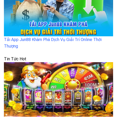
Tải App Jun88 Khám Phá Dịch Vụ Giải Trí Online Thời
Thượng
Tin Tức Hot