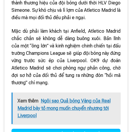
thành thương hiệu của đội bóng dưới thời HLV Diego
Simeone. Sự khó chịu và lì lợm của Atletico Madrid là
điều mà mọi đối thủ đều phải e ngại.
Mặc dù phải làm khách tại Anfield, Atletico Madrid
chắc chắn sẽ không dễ dàng buông xuôi. Bản lĩnh
của một “ông lớn” và kinh nghiệm chinh chiến tại đấu
trường Champions League sẽ giúp đội bóng này đứng
vững trước sức ép của Liverpool. OK9 dự đoán
Atletico Madrid sẽ chơi phòng ngự phản công, chờ
đợi sơ hở của đối thủ để tung ra những đòn “hồi mã
thương” chí mạng.
Xem thêm
Ngôi sao Quả bóng Vàng của Real
Madrid bày tỏ mong muốn chuyển nhượng tới
Liverpool