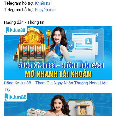
Telegram hỗ trợ:
Khiếu nại
Telegram hỗ trợ:
Khuyến mãi
Hướng dẫn - Thông tin
Đăng Ký Jun88 – Tham Gia Ngay Nhận Thưởng Nóng Liền
Tay