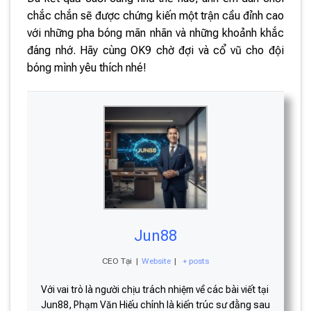
chắc chắn sẽ được chứng kiến một trận cầu đỉnh cao
với những pha bóng mãn nhãn và những khoảnh khắc
đáng nhớ. Hãy cùng OK9 chờ đợi và cổ vũ cho đội
bóng mình yêu thích nhé!
Jun88
CEO Tại
|
Website
|
+ posts
Với vai trò là người chịu trách nhiệm về các bài viết tại
Jun88, Phạm Văn Hiếu chính là kiến trúc sư đằng sau