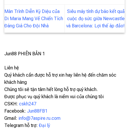
Màn Trình Diễn Kỳ Diệu của
Siêu máy tính dự báo kết quả
Di Maria Mang Về Chiến Tích
cuộc đọ sức giữa Newcastle
Đáng Giá Cho Đội Nhà
và Barcelona: Lợi thế áp đảo!
Jun88
PHIÊN BẢN 1
Liên hệ
Quý khách cần được hỗ trợ xin hay liên hệ đến chăm sóc
khách hàng
Chúng tôi sẽ tận tâm hết lòng hỗ trợ quý khách.
Được phục vụ quý khách là niềm vui của chúng tôi
CSKH:
cskh247
Facebook:
Jun88FB1
Gmail:
info@7aspire.ru.com
Telegram hỗ trợ:
Đại lý