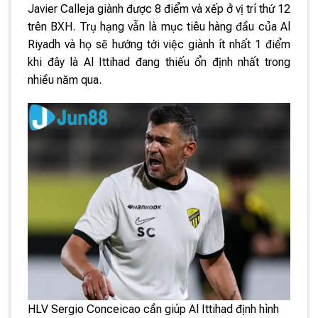
Javier Calleja giành được 8 điểm và xếp ở vị trí thứ 12
trên BXH. Trụ hạng vẫn là mục tiêu hàng đầu của Al
Riyadh và họ sẽ hướng tới việc giành ít nhất 1 điểm
khi đây là Al Ittihad đang thiếu ổn định nhất trong
nhiều năm qua.
HLV Sergio Conceicao cần giúp Al Ittihad định hình