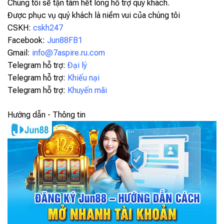
Chúng tôi sẽ tận tâm hết lòng hỗ trợ quý khách.
Được phục vụ quý khách là niềm vui của chúng tôi
CSKH:
cskh247
Facebook:
Jun88FB1
Gmail:
info@7aspire.ru.com
Telegram hỗ trợ:
Đại lý
Telegram hỗ trợ:
Khiếu nại
Telegram hỗ trợ:
Khuyến mãi
Hướng dẫn - Thông tin