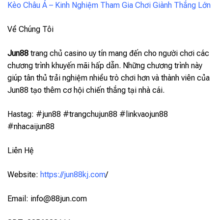
Kèo Châu Á – Kinh Nghiệm Tham Gia Chơi Giành Thắng Lớn
Về Chúng Tôi
Jun88
trang chủ casino uy tín mang đến cho người chơi các
chương trình khuyến mãi hấp dẫn. Những chương trình này
giúp tân thủ trải nghiệm nhiều trò chơi hơn và thành viên của
Jun88 tạo thêm cơ hội chiến thắng tại nhà cái.
Hastag: #jun88 #trangchujun88 #linkvaojun88
#nhacaijun88
Liên Hệ
Website:
https://jun88kj.com
/
Email:
info@88jun.com