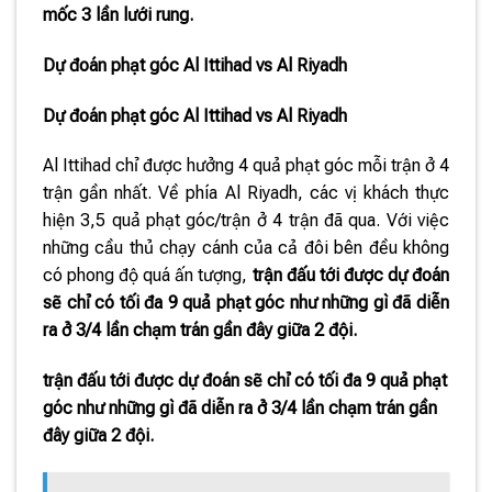
mốc 3 lần lưới rung.
Dự đoán phạt góc Al Ittihad vs Al Riyadh
Dự đoán phạt góc Al Ittihad vs Al Riyadh
Al Ittihad chỉ được hưởng 4 quả phạt góc mỗi trận ở 4
trận gần nhất. Về phía Al Riyadh, các vị khách thực
hiện 3,5 quả phạt góc/trận ở 4 trận đã qua. Với việc
những cầu thủ chạy cánh của cả đôi bên đều không
có phong độ quá ấn tượng,
trận đấu tới được dự đoán
sẽ chỉ có tối đa 9 quả phạt góc như những gì đã diễn
ra ở 3/4 lần chạm trán gần đây giữa 2 đội.
trận đấu tới được dự đoán sẽ chỉ có tối đa 9 quả phạt
góc như những gì đã diễn ra ở 3/4 lần chạm trán gần
đây giữa 2 đội.