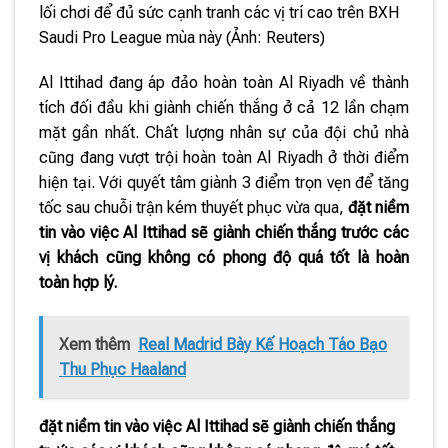
lối chơi để đủ sức cạnh tranh các vị trí cao trên BXH
Saudi Pro League mùa này (Ảnh: Reuters)
Al Ittihad đang áp đảo hoàn toàn Al Riyadh về thành
tích đối đầu khi giành chiến thắng ở cả 12 lần chạm
mặt gần nhất. Chất lượng nhân sự của đội chủ nhà
cũng đang vượt trội hoàn toàn Al Riyadh ở thời điểm
hiện tại. Với quyết tâm giành 3 điểm trọn vẹn để tăng
tốc sau chuỗi trận kém thuyết phục vừa qua,
đặt niềm
tin vào việc Al Ittihad sẽ giành chiến thắng trước các
vị khách cũng không có phong độ quá tốt là hoàn
toàn hợp lý.
Xem thêm
Real Madrid Bày Kế Hoạch Táo Bạo
Thu Phục Haaland
đặt niềm tin vào việc Al Ittihad sẽ giành chiến thắng