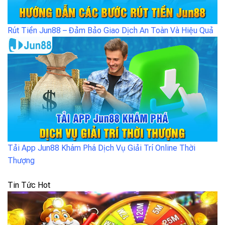
Rút Tiền Jun88 – Đảm Bảo Giao Dịch An Toàn Và Hiệu Quả
Tải App Jun88 Khám Phá Dịch Vụ Giải Trí Online Thời
Thượng
Tin Tức Hot