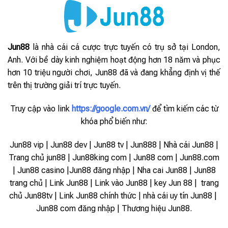
Jun88
là nhà cái cá cược trực tuyến có trụ sở tại London,
Anh. Với bề dày kinh nghiệm hoạt động hơn 18 năm và phục
hơn 10 triệu người chơi, Jun88 đã và đang khẳng định vị thế
trên thị trường giải trí trực tuyến.
Truy cập vào link
https://google.com.vn/
để tìm kiếm các từ
khóa phổ biến như:
Jun88 vip | Jun88 dev | Jun88 tv | Jun888 | Nhà cái Jun88 |
Trang chủ jun88 | Jun88king com | Jun88 com | Jun88.com
| Jun88 casino |Jun88 đăng nhập | Nha cai Jun88 | Jun88
trang chủ | Link Jun88 | Link vào Jun88 |
key Jun 88 | trang
chủ Jun88tv | Link Jun88 chính thức | nhà cái uy tín Jun88 |
Jun88 com đăng nhập | Thương hiệu Jun88.