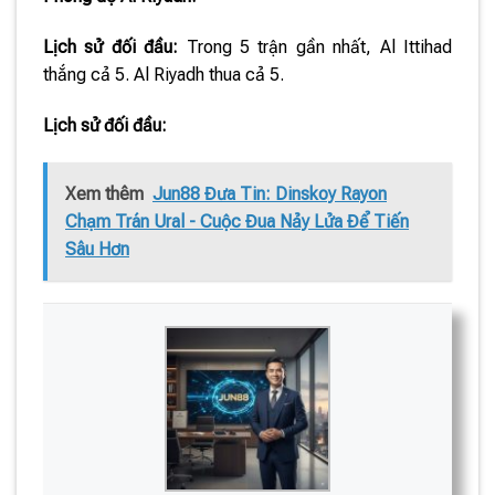
Lịch sử đối đầu:
Trong 5 trận gần nhất, Al Ittihad
thắng cả 5. Al Riyadh thua cả 5.
Lịch sử đối đầu:
Xem thêm
Jun88 Đưa Tin: Dinskoy Rayon
Chạm Trán Ural - Cuộc Đua Nảy Lửa Để Tiến
Sâu Hơn