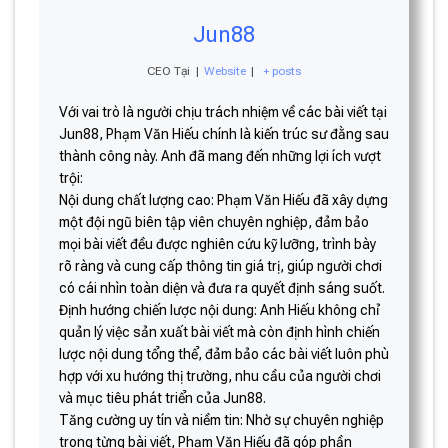
Jun88
CEO Tại
|
Website
|
+ posts
Với vai trò là người chịu trách nhiệm về các bài viết tại
Jun88, Phạm Văn Hiếu chính là kiến trúc sư đằng sau
thành công này. Anh đã mang đến những lợi ích vượt
trội:
Nội dung chất lượng cao: Phạm Văn Hiếu đã xây dựng
một đội ngũ biên tập viên chuyên nghiệp, đảm bảo
mọi bài viết đều được nghiên cứu kỹ lưỡng, trình bày
rõ ràng và cung cấp thông tin giá trị, giúp người chơi
có cái nhìn toàn diện và đưa ra quyết định sáng suốt.
Định hướng chiến lược nội dung: Anh Hiếu không chỉ
quản lý việc sản xuất bài viết mà còn định hình chiến
lược nội dung tổng thể, đảm bảo các bài viết luôn phù
hợp với xu hướng thị trường, nhu cầu của người chơi
và mục tiêu phát triển của Jun88.
Tăng cường uy tín và niềm tin: Nhờ sự chuyên nghiệp
trong từng bài viết, Phạm Văn Hiếu đã góp phần