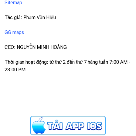
Sitemap
Tác giả: Phạm Văn Hiếu
GG maps
CEO: NGUYỄN MINH HOÀNG
Thời gian hoạt động: từ thứ 2 đến thứ 7 hàng tuần 7:00 AM -
23:00 PM