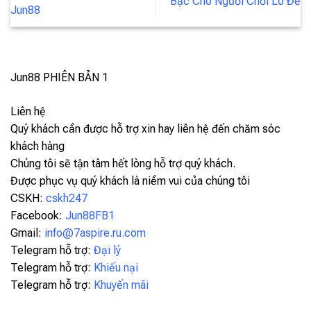
Bạc Cho Người Chơi Lô Đề
Jun88
Jun88
PHIÊN BẢN 1
Liên hệ
Quý khách cần được hỗ trợ xin hay liên hệ đến chăm sóc
khách hàng
Chúng tôi sẽ tận tâm hết lòng hỗ trợ quý khách.
Được phục vụ quý khách là niềm vui của chúng tôi
CSKH:
cskh247
Facebook:
Jun88FB1
Gmail:
info@7aspire.ru.com
Telegram hỗ trợ:
Đại lý
Telegram hỗ trợ:
Khiếu nại
Telegram hỗ trợ:
Khuyến mãi