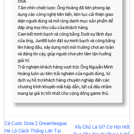
chơi.
Tầm nhìn chiến lược: Ông Hoàng đã tiên phong áp
dụng các công nghệ tiên tiến, liên tục cải thiện giao
diện người dùng và mở rộng danh mục sản phẩm để
đáp ứng mọi nhu cầu của khách hàng.
Cam kết minh bạch và công bằng: Dưới sự lãnh đạo
của ông, Jun88 luôn đặt sự minh bạch và công bằng
lên hàng đầu, xây dựng một môi trường chơi an toàn
và đáng tin cậy, giúp người chơi yên tâm tận hưởng
giải trí.
Trải nghiệm khách hàng vượt trội: Ông Nguyễn Minh
Hoàng luôn ưu tiên trải nghiệm của người dùng, từ
dịch vụ hỗ trợ khách hàng chuyên nghiệp đến các
chương trình khuyến mãi hấp dẫn, tất cả đều nhằm
mang lại giá trị tốt nhất cho cộng đồng game thủ.
Cá Cược Dota 2 Dreamleague
Xỉu Chủ Là Gì? Cơ Hội Hốt
Hé Lộ Cách Thắng Lớn Tại