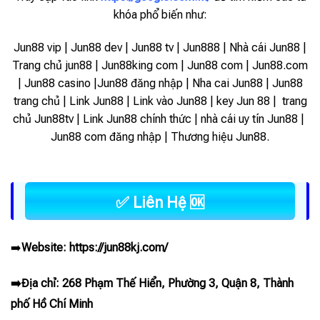
khóa phổ biến như:
Jun88 vip | Jun88 dev | Jun88 tv | Jun888 | Nhà cái Jun88 |
Trang chủ jun88 | Jun88king com | Jun88 com | Jun88.com
| Jun88 casino |Jun88 đăng nhập | Nha cai Jun88 | Jun88
trang chủ | Link Jun88 | Link vào Jun88 |
key Jun 88 | trang
chủ Jun88tv | Link Jun88 chính thức | nhà cái uy tín Jun88 |
Jun88 com đăng nhập | Thương hiệu Jun88.
✅ Liên Hệ 🆗
➡️
Website:
https://jun88kj.com/
➡️Địa chỉ: 268 Phạm Thế Hiển, Phường 3, Quận 8, Thành
phố Hồ Chí Minh