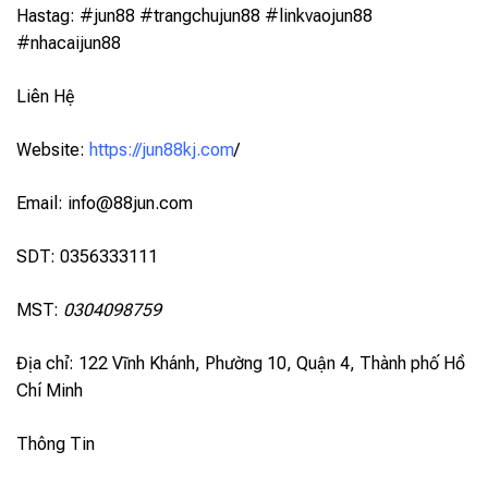
Hastag: #jun88 #trangchujun88 #linkvaojun88
#nhacaijun88
Liên Hệ
Website:
https://jun88kj.com
/
Email:
info@88jun.com
SDT: 0356333111
MST:
0304098759
Địa chỉ: 122 Vĩnh Khánh, Phường 10, Quận 4, Thành phố Hồ
Chí Minh
Thông Tin