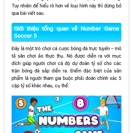
Tuy nhiên để hiểu rõ hơn về loại hình này thì đừng bỏ
qua bài viết sau.
Giới thiệu tổng quan về Number Game
Soccer 5
Đây là một trò chơi cá cược bóng đá trực tuyến – mô
tả sân chơi ảo thực thụ. Nó được diễn ra với mục
đích giúp người chơi cá độ dự đoán tỷ số cho các
trận bóng đá sắp diễn ra. Điểm đặc biệt của sản
phẩm là người tham gia buộc phải đoán chính xác 5
cặp tỷ số khác nhau, cụ thể: