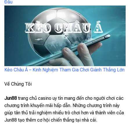
Đầu
Kèo Châu Á – Kinh Nghiệm Tham Gia Chơi Giành Thắng Lớn
Về Chúng Tôi
Jun88
trang chủ casino uy tín mang đến cho người chơi các
chương trình khuyến mãi hấp dẫn. Những chương trình này
giúp tân thủ trải nghiệm nhiều trò chơi hơn và thành viên của
Jun88 tạo thêm cơ hội chiến thắng tại nhà cái.