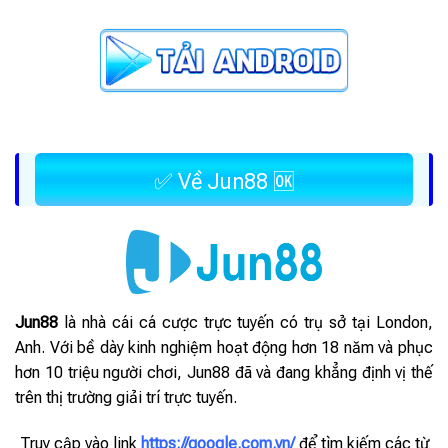
✅ Về Jun88 🆗
Jun88
là nhà cái cá cược trực tuyến có trụ sở tại London,
Anh. Với bề dày kinh nghiệm hoạt động hơn 18 năm và phục
hơn 10 triệu người chơi, Jun88 đã và đang khẳng định vị thế
trên thị trường giải trí trực tuyến.
Truy cập vào link
https://google.com.vn/
để tìm kiếm các từ