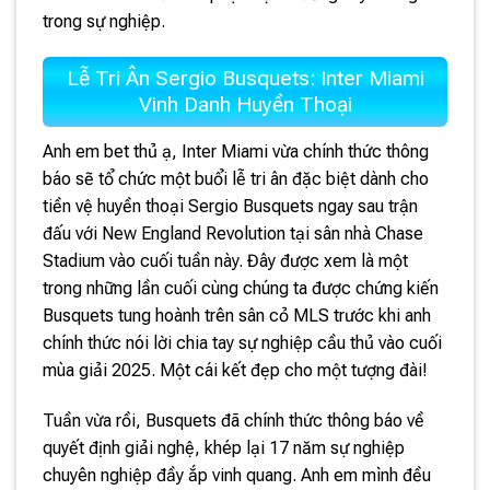
trong sự nghiệp.
Lễ Tri Ân Sergio Busquets: Inter Miami
Vinh Danh Huyền Thoại
Anh em bet thủ ạ, Inter Miami vừa chính thức thông
báo sẽ tổ chức một buổi lễ tri ân đặc biệt dành cho
tiền vệ huyền thoại Sergio Busquets ngay sau trận
đấu với New England Revolution tại sân nhà Chase
Stadium vào cuối tuần này. Đây được xem là một
trong những lần cuối cùng chúng ta được chứng kiến
Busquets tung hoành trên sân cỏ MLS trước khi anh
chính thức nói lời chia tay sự nghiệp cầu thủ vào cuối
mùa giải 2025. Một cái kết đẹp cho một tượng đài!
Tuần vừa rồi, Busquets đã chính thức thông báo về
quyết định giải nghệ, khép lại 17 năm sự nghiệp
chuyên nghiệp đầy ắp vinh quang. Anh em mình đều