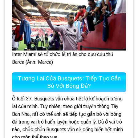
Inter Miami sẽ tổ chức lễ tri ân cho cựu cầu thủ
Barca (Ảnh: Marca)
Tương Lai Của Busquets: Tiếp Tục Gắn
Bó Với Bóng Đá?
Ở tuổi 37, Busquets vẫn chưa tiết lộ kế hoạch tương
lai của mình. Tuy nhiên, theo giới truyền thông Tây
Ban Nha, rất có thể anh sẽ tiếp tục gắn bó với bóng
đá trong vai trò huấn luyện hoặc quản lý. Dù ở vai trò
nào, chắc chắn Busquets vẫn sẽ cống hiến hết mình
cho môn thể thao vua.