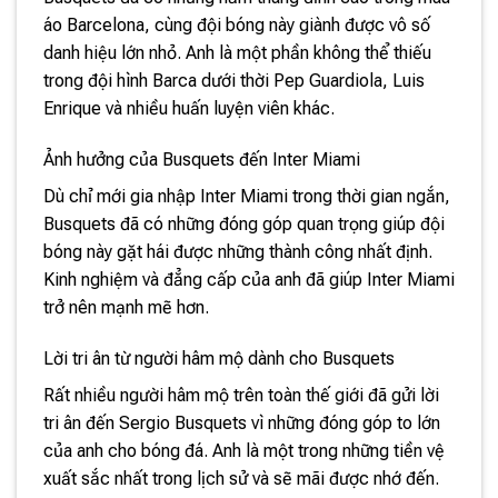
áo Barcelona, cùng đội bóng này giành được vô số
danh hiệu lớn nhỏ. Anh là một phần không thể thiếu
trong đội hình Barca dưới thời Pep Guardiola, Luis
Enrique và nhiều huấn luyện viên khác.
Ảnh hưởng của Busquets đến Inter Miami
Dù chỉ mới gia nhập Inter Miami trong thời gian ngắn,
Busquets đã có những đóng góp quan trọng giúp đội
bóng này gặt hái được những thành công nhất định.
Kinh nghiệm và đẳng cấp của anh đã giúp Inter Miami
trở nên mạnh mẽ hơn.
Lời tri ân từ người hâm mộ dành cho Busquets
Rất nhiều người hâm mộ trên toàn thế giới đã gửi lời
tri ân đến Sergio Busquets vì những đóng góp to lớn
của anh cho bóng đá. Anh là một trong những tiền vệ
xuất sắc nhất trong lịch sử và sẽ mãi được nhớ đến.