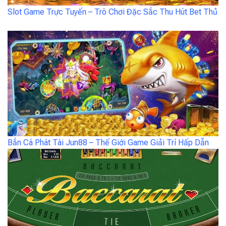
Slot Game Trực Tuyến – Trò Chơi Đặc Sắc Thu Hút Bet Thủ
Bắn Cá Phát Tài Jun88 – Thế Giới Game Giải Trí Hấp Dẫn