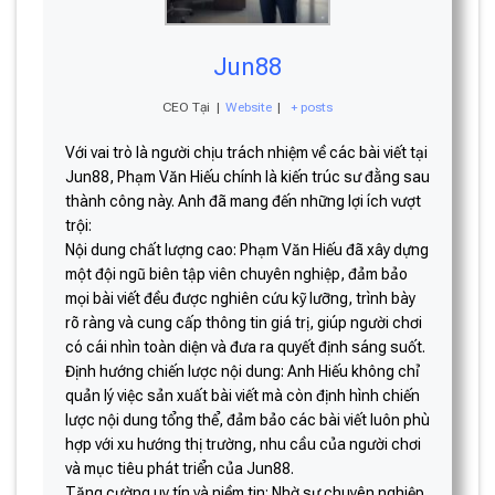
Jun88
CEO Tại
|
Website
|
+ posts
Với vai trò là người chịu trách nhiệm về các bài viết tại
Jun88, Phạm Văn Hiếu chính là kiến trúc sư đằng sau
thành công này. Anh đã mang đến những lợi ích vượt
trội:
Nội dung chất lượng cao: Phạm Văn Hiếu đã xây dựng
một đội ngũ biên tập viên chuyên nghiệp, đảm bảo
mọi bài viết đều được nghiên cứu kỹ lưỡng, trình bày
rõ ràng và cung cấp thông tin giá trị, giúp người chơi
có cái nhìn toàn diện và đưa ra quyết định sáng suốt.
Định hướng chiến lược nội dung: Anh Hiếu không chỉ
quản lý việc sản xuất bài viết mà còn định hình chiến
lược nội dung tổng thể, đảm bảo các bài viết luôn phù
hợp với xu hướng thị trường, nhu cầu của người chơi
và mục tiêu phát triển của Jun88.
Tăng cường uy tín và niềm tin: Nhờ sự chuyên nghiệp