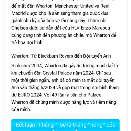
để mắt đến Wharton. Manchester United và Real
Madrid được cho là sẵn sàng tham gia cuộc đua
giành chữ ký của tiền vệ tài năng này. Thậm chí,
Chelsea dưới sự dẫn dắt của HLV Enzo Maresca
cũng đang tính đến phương án chiêu mộ Wharton để
trẻ hóa đội hình.
Wharton: Từ Blackburn Rovers đến Đội tuyển Anh
Sinh năm 2004, Wharton đã gây ấn tượng mạnh kể từ
khi chuyển đến Crystal Palace năm 2024. Chỉ sau
một thời gian ngắn, anh đã có màn ra mắt đội tuyển
Anh vào tháng 6/2024 và góp mặt trong đội hình tham
dự EURO 2024. Với 49 lần ra sân cho Palace,
Wharton đã chứng minh được năng lực và tiềm năng
của mình.
Kết luận: Tháng 1 sẽ là tháng “nóng” của