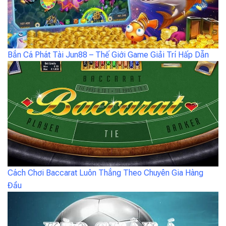
Bắn Cá Phát Tài Jun88 – Thế Giới Game Giải Trí Hấp Dẫn
Cách Chơi Baccarat Luôn Thắng Theo Chuyên Gia Hàng
Đầu