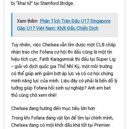
bị “khai tử” tại Stamford Bridge.
Xem thêm
Phân Tích Trận Đấu U17 Singapore
Gặp U17 Việt Nam: Khởi Đầu Chiến Dịch
Tuy nhiên, việc Chelsea vẫn tìm được một CLB chấp
nhận trao cho Fofana cơ hội thi đấu cũng là một tín
hiệu tích cực. Fatih Karagumruk thi đấu tại Super Lig
– giải vô địch quốc gia Thổ Nhĩ Kỳ, một môi trường
có thể giúp anh giảm bớt áp lực và có cơ hội chứng
minh năng lực của mình. Liệu đây có phải là bến đỗ lý
tưởng giúp Fofana hồi sinh sự nghiệp? Anh em bet
thủ cùng chờ xem nhé!
Chelsea đang hướng đến mục tiêu lớn hơn
Trong khi Fofana đang vật lộn để tìm lại chính mình,
Chelsea đang có một khởi đầu khá tốt tại Premier