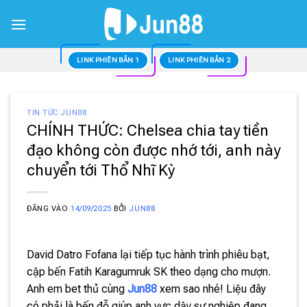
Bỏ
qua
nội
dung
LINK PHIÊN BẢN 1
LINK PHIÊN BẢN 2
TIN TỨC JUN88
CHÍNH THỨC: Chelsea chia tay tiền
đạo không còn được nhớ tới, anh này
chuyển tới Thổ Nhĩ Kỳ
ĐĂNG VÀO
14/09/2025
BỞI
JUN88
David Datro Fofana lại tiếp tục hành trình phiêu bạt,
cập bến Fatih Karagumruk SK theo dạng cho mượn.
Anh em bet thủ cùng
Jun88
xem sao nhé! Liệu đây
có phải là bến đỗ giúp anh vực dậy sự nghiệp đang