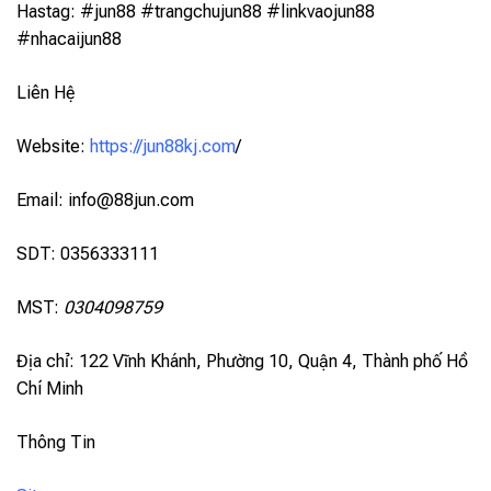
Hastag: #jun88 #trangchujun88 #linkvaojun88
#nhacaijun88
Liên Hệ
Website:
https://jun88kj.com
/
Email:
info@88jun.com
SDT: 0356333111
MST:
0304098759
Địa chỉ: 122 Vĩnh Khánh, Phường 10, Quận 4, Thành phố Hồ
Chí Minh
Thông Tin