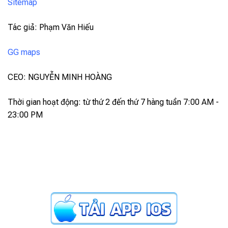
Sitemap
Tác giả: Phạm Văn Hiếu
GG maps
CEO: NGUYỄN MINH HOÀNG
Thời gian hoạt động: từ thứ 2 đến thứ 7 hàng tuần 7:00 AM -
23:00 PM