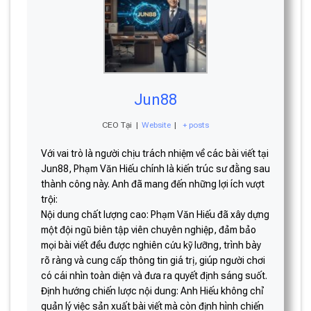
Jun88
CEO Tại
|
Website
|
+ posts
Với vai trò là người chịu trách nhiệm về các bài viết tại
Jun88, Phạm Văn Hiếu chính là kiến trúc sư đằng sau
thành công này. Anh đã mang đến những lợi ích vượt
trội:
Nội dung chất lượng cao: Phạm Văn Hiếu đã xây dựng
một đội ngũ biên tập viên chuyên nghiệp, đảm bảo
mọi bài viết đều được nghiên cứu kỹ lưỡng, trình bày
rõ ràng và cung cấp thông tin giá trị, giúp người chơi
có cái nhìn toàn diện và đưa ra quyết định sáng suốt.
Định hướng chiến lược nội dung: Anh Hiếu không chỉ
quản lý việc sản xuất bài viết mà còn định hình chiến