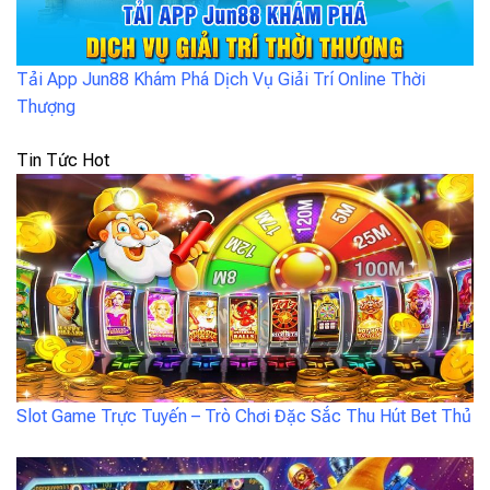
Tải App Jun88 Khám Phá Dịch Vụ Giải Trí Online Thời
Thượng
Tin Tức Hot
Slot Game Trực Tuyến – Trò Chơi Đặc Sắc Thu Hút Bet Thủ