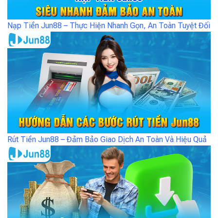
Nạp Tiền Jun88 – Thực Hiện Nhanh Gọn, An Toàn Tuyệt Đối
Rút Tiền Jun88 – Đảm Bảo Giao Dịch An Toàn Và Hiệu Quả