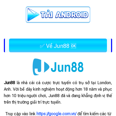
✅ Về Jun88 🆗
Jun88
là nhà cái cá cược trực tuyến có trụ sở tại London,
Anh. Với bề dày kinh nghiệm hoạt động hơn 18 năm và phục
hơn 10 triệu người chơi, Jun88 đã và đang khẳng định vị thế
trên thị trường giải trí trực tuyến.
Truy cập vào link
https://google.com.vn/
để tìm kiếm các từ