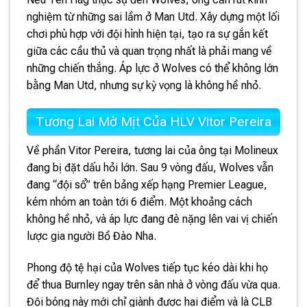
nghiệm từ những sai lầm ở Man Utd. Xây dựng một lối
chơi phù hợp với đội hình hiện tại, tạo ra sự gắn kết
giữa các cầu thủ và quan trọng nhất là phải mang về
những chiến thắng. Áp lực ở Wolves có thể không lớn
bằng Man Utd, nhưng sự kỳ vọng là không hề nhỏ.
Tương Lai Mờ Mịt Của HLV Vitor Pereira
Về phần Vitor Pereira, tương lai của ông tại Molineux
đang bị đặt dấu hỏi lớn. Sau 9 vòng đấu, Wolves vẫn
đang “đội sổ” trên bảng xếp hạng Premier League,
kém nhóm an toàn tới 6 điểm. Một khoảng cách
không hề nhỏ, và áp lực đang đè nặng lên vai vị chiến
lược gia người Bồ Đào Nha.
Phong độ tệ hại của Wolves tiếp tục kéo dài khi họ
để thua Burnley ngay trên sân nhà ở vòng đấu vừa qua.
Đội bóng này mới chỉ giành được hai điểm và là CLB