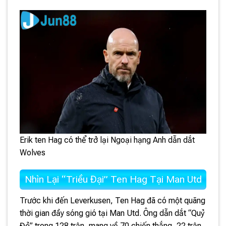
Erik ten Hag có thể trở lại Ngoại hạng Anh dẫn dắt
Wolves
Nhìn Lại “Triều Đại” Ten Hag Tại Man Utd
Trước khi đến Leverkusen, Ten Hag đã có một quãng
thời gian đầy sóng gió tại Man Utd. Ông dẫn dắt “Quỷ
Đỏ” trong 128 trận, mang về 70 chiến thắng, 22 trận