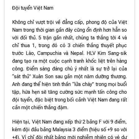
Đội tuyển Việt Nam
Không chỉ vượt trội về đẳng cấp, phong độ của Việt
Nam trong thời gian gần đây cũng ổn định hơn hẳn so
với đối thủ. 5 trận gần nhất, chúng ta thắng tới 4 và
chỉ thua 1, trong đó có 3 chiến thắng thuyết phục
trước Lào, Campuchia và Nepal. HLV Kim Sang-sik
đang tạo ra một cuộc cạnh tranh khốc liệt trên hàng
công. Điểm sáng đáng chú ý nhất là sự trở lại của
“sát thủ” Xuân Son sau gần một năm dưỡng thương.
Anh đang thể hiện tinh thần “lửa cháy” trong mọi buổi
tập, hứa hẹn sẽ tăng cường sức mạnh tấn công cho
đội tuyển, đặc biệt trong bối cảnh Việt Nam đang rất
cần một chiến thắng đậm.
Hiện tại, Việt Nam đang xếp thứ 2 bảng F với 9 điểm,
kém đội đầu bảng Malaysia 3 điểm (hiệu số +9 so với
+4). Vì chỉ đội nhất bảng mới nghiễm nhiên có vé dự