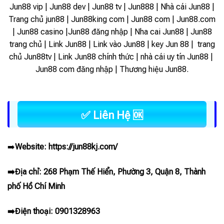
Jun88 vip | Jun88 dev | Jun88 tv | Jun888 | Nhà cái Jun88 |
Trang chủ jun88 | Jun88king com | Jun88 com | Jun88.com
| Jun88 casino |Jun88 đăng nhập | Nha cai Jun88 | Jun88
trang chủ | Link Jun88 | Link vào Jun88 |
key Jun 88 | trang
chủ Jun88tv | Link Jun88 chính thức | nhà cái uy tín Jun88 |
Jun88 com đăng nhập | Thương hiệu Jun88.
✅ Liên Hệ 🆗
➡️
Website:
https://jun88kj.com/
➡️Địa chỉ: 268 Phạm Thế Hiển, Phường 3, Quận 8, Thành
phố Hồ Chí Minh
➡️Điện thoại: 0901328963