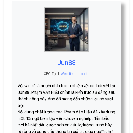
Jun88
CEO Tại
|
Website
|
+ posts
Với vai trò là người chịu trách nhiệm về các bài viết tại
Jun88, Phạm Văn Hiếu chính là kiến trúc sư đằng sau
thành công này. Anh đã mang đến những lợi ích vượt
trội:
Nội dung chất lượng cao: Phạm Văn Hiếu đã xây dựng
một đội ngũ biên tập viên chuyên nghiệp, đảm bảo
mọi bài viết đều được nghiên cứu kỹ lưỡng, trình bày
rõ ràng và cung cấp thông tin giá trị, giúp người chơi