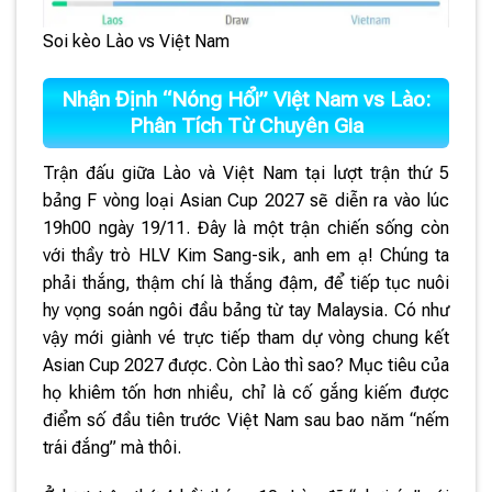
Soi kèo Lào vs Việt Nam
Nhận Định “Nóng Hổi” Việt Nam vs Lào:
Phân Tích Từ Chuyên Gia
Trận đấu giữa Lào và Việt Nam tại lượt trận thứ 5
bảng F vòng loại Asian Cup 2027 sẽ diễn ra vào lúc
19h00 ngày 19/11. Đây là một trận chiến sống còn
với thầy trò HLV Kim Sang-sik, anh em ạ! Chúng ta
phải thắng, thậm chí là thắng đậm, để tiếp tục nuôi
hy vọng soán ngôi đầu bảng từ tay Malaysia. Có như
vậy mới giành vé trực tiếp tham dự vòng chung kết
Asian Cup 2027 được. Còn Lào thì sao? Mục tiêu của
họ khiêm tốn hơn nhiều, chỉ là cố gắng kiếm được
điểm số đầu tiên trước Việt Nam sau bao năm “nếm
trái đắng” mà thôi.