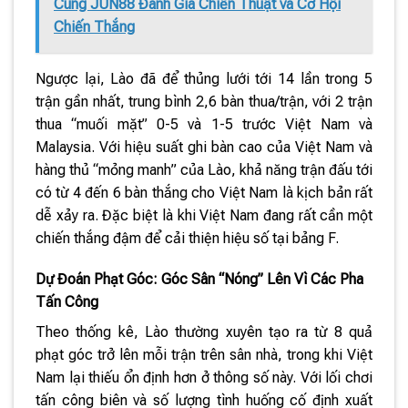
Cùng JUN88 Đánh Giá Chiến Thuật và Cơ Hội
Chiến Thắng
Ngược lại, Lào đã để thủng lưới tới 14 lần trong 5
trận gần nhất, trung bình 2,6 bàn thua/trận, với 2 trận
thua “muối mặt” 0-5 và 1-5 trước Việt Nam và
Malaysia. Với hiệu suất ghi bàn cao của Việt Nam và
hàng thủ “mỏng manh” của Lào, khả năng trận đấu tới
có từ 4 đến 6 bàn thắng cho Việt Nam là kịch bản rất
dễ xảy ra. Đặc biệt là khi Việt Nam đang rất cần một
chiến thắng đậm để cải thiện hiệu số tại bảng F.
Dự Đoán Phạt Góc: Góc Sân “Nóng” Lên Vì Các Pha
Tấn Công
Theo thống kê, Lào thường xuyên tạo ra từ 8 quả
phạt góc trở lên mỗi trận trên sân nhà, trong khi Việt
Nam lại thiếu ổn định hơn ở thông số này. Với lối chơi
tấn công biên và số lượng tình huống cố định xuất