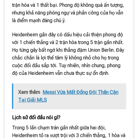
trận hòa và 1 thất bại. Phong độ không quá ấn tượng,
nhưng khả năng phòng ngự và phản công của họ vẫn
là điểm mạnh đáng chú ý.
Heidenheim gần đây có dấu hiệu cải thiện phong độ
với 1 chiến thắng và 2 trận hòa trong 5 trận gần nhất.
Họ từng gây bất ngờ khi thắng đậm Union Berlin. Đây
chắc chắn là lợi thế tâm lý không nhỏ cho họ trong
cuộc đối đầu sắp tới. Tuy nhiên, nhìn chung, phong
độ của Heidenheim vẫn chưa thực sự ổn định.
Xem thêm
Messi Vừa Mất Đồng Đội Thân Cận
Tại Giải MLS
Lịch sử đối đầu nói gì?
Trong 5 lần chạm trán gần nhất giữa hai đội,
Heidenheim tỏ ra vượt trội với 3 chiến thắng, 1 hòa và