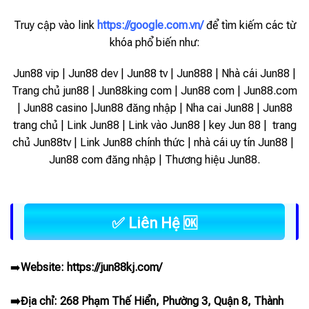
Truy cập vào link
https://google.com.vn/
để tìm kiếm các từ
khóa phổ biến như:
Jun88 vip | Jun88 dev | Jun88 tv | Jun888 | Nhà cái Jun88 |
Trang chủ jun88 | Jun88king com | Jun88 com | Jun88.com
| Jun88 casino |Jun88 đăng nhập | Nha cai Jun88 | Jun88
trang chủ | Link Jun88 | Link vào Jun88 |
key Jun 88 | trang
chủ Jun88tv | Link Jun88 chính thức | nhà cái uy tín Jun88 |
Jun88 com đăng nhập | Thương hiệu Jun88.
✅ Liên Hệ 🆗
➡️
Website:
https://jun88kj.com/
➡️Địa chỉ: 268 Phạm Thế Hiển, Phường 3, Quận 8, Thành