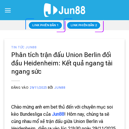
Bỏ
qua
nội
dung
LINK PHIÊN BẢN 1
LINK PHIÊN BẢN 2
TIN TỨC JUN88
Phân tích trận đấu Union Berlin đối
đầu Heidenheim: Kết quả ngang tài
ngang sức
ĐĂNG VÀO
29/11/2025
BỞI
JUN88
Chào mừng anh em bet thủ đến với chuyên mục soi
kèo Bundesliga của
Jun88
! Hôm nay, chúng ta sẽ
cùng nhau mổ xẻ trận đấu giữa Union Berlin và
Heidenheim, diễn ra vào lúc 21h30 ngày 29/11/2025.