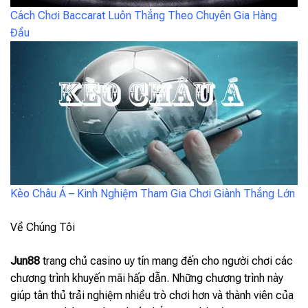
Cách Chơi Baccarat Luôn Thắng Theo Chuyên Gia Hàng
Đầu
Kèo Châu Á – Kinh Nghiệm Tham Gia Chơi Giành Thắng Lớn
Về Chúng Tôi
Jun88
trang chủ casino uy tín mang đến cho người chơi các
chương trình khuyến mãi hấp dẫn. Những chương trình này
giúp tân thủ trải nghiệm nhiều trò chơi hơn và thành viên của