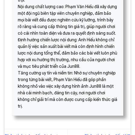
trội:
Nội dung chất lượng cao: Phạm Văn Hiếu đã xây dựng
một đội ngũ biên tập viên chuyên nghiệp, đảm bảo
mọi bài viết đều được nghiên cứu kỹ lưỡng, trình bày
rõ ràng và cung cấp thông tin giá trị, giúp người chơi
có cái nhìn toàn diện và đưa ra quyết định sáng suốt.
Định hướng chiến lược nội dung: Anh Hiếu không chỉ
quản lý việc sản xuất bài viết mà còn định hình chiến
lược nội dung tổng thể, đảm bảo các bài viết luôn phù
hợp với xu hướng thị trường, nhu cầu của người chơi
và mục tiêu phát triển của Jun88.
Tăng cường uy tín và niềm tin: Nhờ sự chuyên nghiệp
trong từng bài viết, Phạm Văn Hiếu đã góp phần
không nhỏ vào việc xây dựng hình ảnh Jun88 là một
nhà cái minh bạch, đáng tin cậy, nơi người chơi
không chỉ giải trí mà còn được cung cấp kiến thức giá
trị.