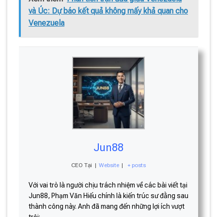
và Úc: Dự báo kết quả không mấy khả quan cho
Venezuela
Jun88
CEO Tại
|
Website
|
+ posts
Với vai trò là người chịu trách nhiệm về các bài viết tại
Jun88, Phạm Văn Hiếu chính là kiến trúc sư đằng sau
thành công này. Anh đã mang đến những lợi ích vượt