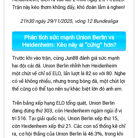
Trận này kèo thơm không đấy, khó đoán lắm à nghen!
21h30 ngày 29/11/2025, vòng 12 Bundesliga
Phân tích sức mạnh Union Berlin vs
Heidenheim: Kèo này ai “cứng” hơn?
Trước khi vào trận, cùng Jun88 đánh giá sức mạnh
hai đội cái đã. Union Berlin nhỉnh hơn Heidenheim
một chút về chỉ số ELO, lần lượt là 82 so với 80. Nghe
có vẻ không nhiều, nhưng trong bóng đá, một chút lợi
thế cũng có thể tạo nên sự khác biệt lớn đó anh em.
Trên bảng xếp hạng ELO tổng quát, Union Berlin
đang đứng thứ 303, còn Heidenheim ngậm ngùi ở vị
trí 516. Tại giải quốc nội, Union Berlin xếp thứ 15,
còn Heidenheim xếp thứ 21. Các con số thống kê chỉ
ra, cơ hội thắng của Union Berlin là 46.3%, trong khi