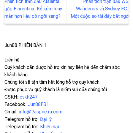
Phân tích trận đấu Atalanta
Phân tích trận đấu WS
gặp Fiorentina: Kẻ kém may
Wanderers và Sydney FC:
mắn hơn liệu có ngời sáng?
Một cuộc so tài đầy bất ngờ
Jun88
PHIÊN BẢN 1
Liên hệ
Quý khách cần được hỗ trợ xin hay liên hệ đến chăm sóc
khách hàng
Chúng tôi sẽ tận tâm hết lòng hỗ trợ quý khách.
Được phục vụ quý khách là niềm vui của chúng tôi
CSKH:
cskh247
Facebook:
Jun88FB1
Gmail:
info@7aspire.ru.com
Telegram hỗ trợ:
Đại lý
Telegram hỗ trợ:
Khiếu nại