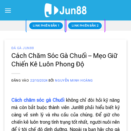
Bỏ
qua
nội
dung
LINK PHIÊN BẢN 1
LINK PHIÊN BẢN 2
ĐÁ GÀ JUN88
Cách Chăm Sóc Gà Chuối – Mẹo Giữ
Chiến Kê Luôn Phong Độ
ĐĂNG VÀO
22/10/2024
BỞI
NGUYỄN MINH HOÀNG
Cách chăm sóc gà Chuối
không chỉ đòi hỏi kỹ năng
mà còn bắt buộc thành viên Jun88 phải hiểu biết kỹ
càng về sinh lý và nhu cầu của chúng. Để giữ cho
chiến kê luôn trong tình trạng tốt nhất, người nuôi nên
để ý tới chế độ dinh dưỡng. Ngoài ra bạn hãy cho gà