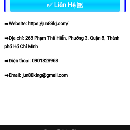
✅ Liên Hệ 🆗
➡️
Website:
https://jun88kj.com/
➡️Địa chỉ: 268 Phạm Thế Hiển, Phường 3, Quận 8, Thành
phố Hồ Chí Minh
➡️Điện thoại: 0901328963
➡️Email:
jun88king@gmail.com