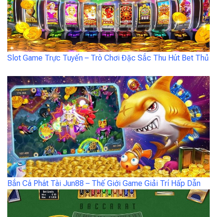
Slot Game Trực Tuyến – Trò Chơi Đặc Sắc Thu Hút Bet Thủ
Bắn Cá Phát Tài Jun88 – Thế Giới Game Giải Trí Hấp Dẫn