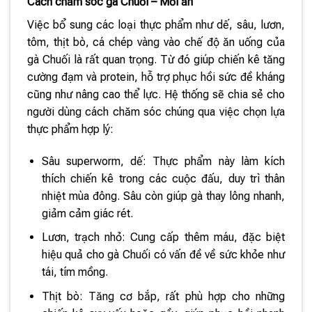
Cách chăm sóc gà Chuối – Mồi ăn
Việc bổ sung các loại thực phẩm như dế, sâu, lươn,
tôm, thịt bò, cá chép vàng vào chế độ ăn uống của
gà Chuối là rất quan trọng. Từ đó giúp chiến kê tăng
cường đạm và protein, hỗ trợ phục hồi sức đề kháng
cũng như nâng cao thể lực. Hệ thống sẽ chia sẻ cho
người dùng cách chăm sóc chúng qua việc chọn lựa
thực phẩm hợp lý:
Sâu superworm, dế: Thực phẩm này làm kích
thích chiến kê trong các cuộc đấu, duy trì thân
nhiệt mùa đông. Sâu còn giúp gà thay lông nhanh,
giảm cảm giác rét.
Lươn, trạch nhỏ: Cung cấp thêm máu, đặc biệt
hiệu quả cho gà Chuối có vấn đề về sức khỏe như
tái, tím mồng.
Thịt bò: Tăng cơ bắp, rất phù hợp cho những