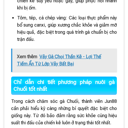
chiến kê suy yếu hoặc gầy, giúp phục hồi nhanh
khi bị ốm.
Tôm, tép, cá chép vàng: Các loại thực phẩm này
bổ sung canxi, giúp xương chắc khỏe và giảm mỡ
hiệu quả, đặc biệt trong quá trình gà chuẩn bị cho
trận đấu.
Xem thêm
Vảy Gà Chọi Thần Kê - Lợi Thế
Tiềm Ẩn Từ Lớp Vảy Bất Bại
Chỉ dẫn chi tiết phương pháp nuôi gà
Chuối tốt nhất
Trong cách chăm sóc gà Chuối, thành viên Jun88
cần phải hiểu kỹ càng những bí quyết đặc biệt cho
giống này. Từ đó bảo đảm rằng sức khỏe cùng hiệu
suất thi đấu của chiến kê luôn ở trạng thái tốt nhất.