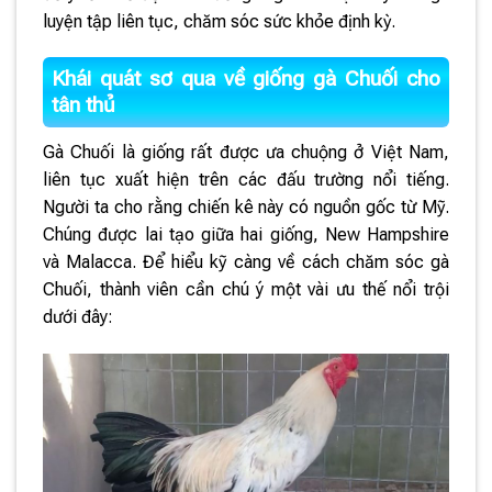
luyện tập liên tục, chăm sóc sức khỏe định kỳ.
Khái quát sơ qua về giống gà Chuối cho
tân thủ
Gà Chuối là giống rất được ưa chuộng ở Việt Nam,
liên tục xuất hiện trên các đấu trường nổi tiếng.
Người ta cho rằng chiến kê này có nguồn gốc từ Mỹ.
Chúng được lai tạo giữa hai giống, New Hampshire
và Malacca. Để hiểu kỹ càng về cách chăm sóc gà
Chuối, thành viên cần chú ý một vài ưu thế nổi trội
dưới đây: