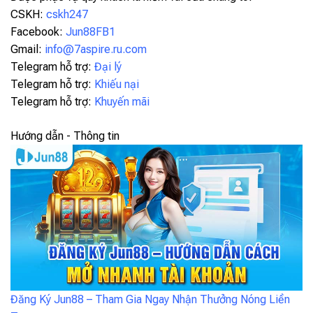
CSKH:
cskh247
Facebook:
Jun88FB1
Gmail:
info@7aspire.ru.com
Telegram hỗ trợ:
Đại lý
Telegram hỗ trợ:
Khiếu nại
Telegram hỗ trợ:
Khuyến mãi
Hướng dẫn - Thông tin
Đăng Ký Jun88 – Tham Gia Ngay Nhận Thưởng Nóng Liền