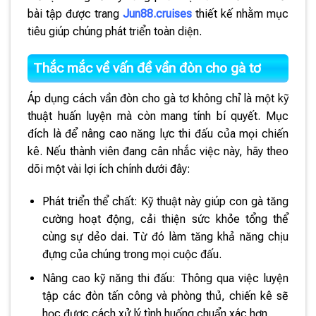
bài tập được trang
Jun88.cruises
thiết kế nhằm mục
tiêu giúp chúng phát triển toàn diện.
Thắc mắc về vấn đề vần đòn cho gà tơ
Áp dụng cách vần đòn cho gà tơ không chỉ là một kỹ
thuật huấn luyện mà còn mang tính bí quyết. Mục
đích là để nâng cao năng lực thi đấu của mọi chiến
kê. Nếu thành viên đang cân nhắc việc này, hãy theo
dõi một vài lợi ích chính dưới đây:
Phát triển thể chất: Kỹ thuật này giúp con gà tăng
cường hoạt động, cải thiện sức khỏe tổng thể
cùng sự dẻo dai. Từ đó làm tăng khả năng chịu
đựng của chúng trong mọi cuộc đấu.
Nâng cao kỹ năng thi đấu: Thông qua việc luyện
tập các đòn tấn công và phòng thủ, chiến kê sẽ
học được cách xử lý tình huống chuẩn xác hơn.