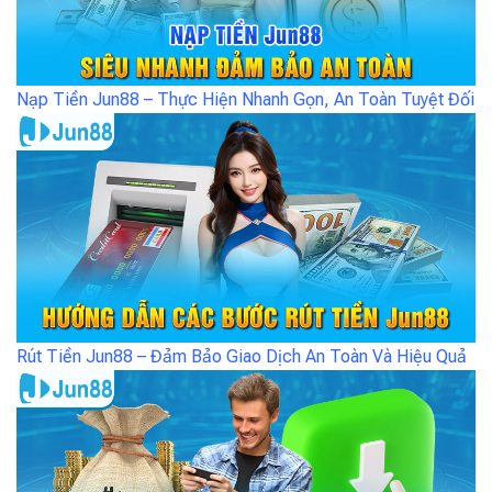
Nạp Tiền Jun88 – Thực Hiện Nhanh Gọn, An Toàn Tuyệt Đối
Rút Tiền Jun88 – Đảm Bảo Giao Dịch An Toàn Và Hiệu Quả