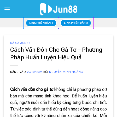
Bỏ
qua
nội
dung
LINK PHIÊN BẢN 1
LINK PHIÊN BẢN 2
ĐÁ GÀ JUN88
Cách Vần Đòn Cho Gà Tơ – Phương
Pháp Huấn Luyện Hiệu Quả
ĐĂNG VÀO
22/10/2024
BỞI
NGUYỄN MINH HOÀNG
Cách vần đòn cho gà tơ
không chỉ là phương pháp cơ
bản mà còn mang tính khoa học. Để huấn luyện hiệu
quả, người nuôi cần hiểu kỹ càng từng bước chi tiết.
Từ việc xác định tư thế đúng đến hoạt động nâng cao
thể lực cùng với kỹ năng phản xạ của chiến kê. Mỗi