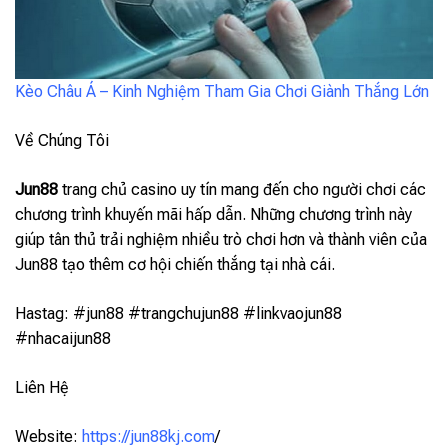
Kèo Châu Á – Kinh Nghiệm Tham Gia Chơi Giành Thắng Lớn
Về Chúng Tôi
Jun88
trang chủ casino uy tín mang đến cho người chơi các
chương trình khuyến mãi hấp dẫn. Những chương trình này
giúp tân thủ trải nghiệm nhiều trò chơi hơn và thành viên của
Jun88 tạo thêm cơ hội chiến thắng tại nhà cái.
Hastag: #jun88 #trangchujun88 #linkvaojun88
#nhacaijun88
Liên Hệ
Website:
https://jun88kj.com
/