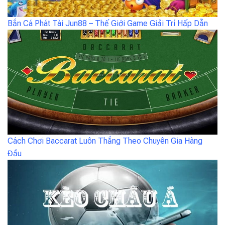
Bắn Cá Phát Tài Jun88 – Thế Giới Game Giải Trí Hấp Dẫn
Cách Chơi Baccarat Luôn Thắng Theo Chuyên Gia Hàng
Đầu