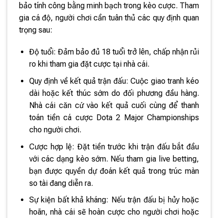
bảo tính công bằng minh bạch trong kèo cược. Tham
gia cá độ, người chơi cần tuân thủ các quy định quan
trọng sau:
Độ tuổi: Đảm bảo đủ 18 tuổi trở lên, chấp nhận rủi
ro khi tham gia đặt cược tại nhà cái.
Quy định về kết quả trận đấu: Cuộc giao tranh kéo
dài hoặc kết thúc sớm do đối phương đầu hàng.
Nhà cái căn cứ vào kết quả cuối cùng để thanh
toán tiền cá cược Dota 2 Major Championships
cho người chơi.
Cược hợp lệ: Đặt tiền trước khi trận đấu bắt đầu
với các dạng kèo sớm. Nếu tham gia live betting,
bạn được quyền dự đoán kết quả trong trúc màn
so tài đang diễn ra.
Sự kiện bất khả kháng: Nếu trận đấu bị hủy hoặc
hoãn, nhà cái sẽ hoàn cược cho người chơi hoặc