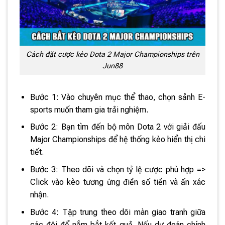
Cách đặt cược kèo Dota 2 Major Championships trên
Jun88
Bước 1: Vào chuyên mục thể thao, chọn sảnh E-
sports muốn tham gia trải nghiệm.
Bước 2: Bạn tìm đến bộ môn Dota 2 với giải đấu
Major Championships để hệ thống kèo hiển thị chi
tiết.
Bước 3: Theo dõi và chọn tỷ lệ cược phù hợp =>
Click vào kèo tương ứng điền số tiền và ấn xác
nhận.
Bước 4: Tập trung theo dõi màn giao tranh giữa
các đội để nắm bắt kết quả. Nếu dự đoán chính