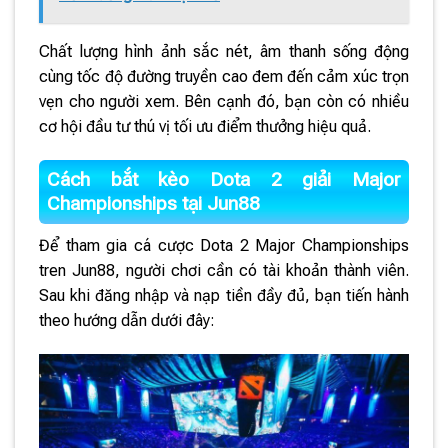
Chất lượng hình ảnh sắc nét, âm thanh sống động
cùng tốc độ đường truyền cao đem đến cảm xúc trọn
vẹn cho người xem. Bên cạnh đó, bạn còn có nhiều
cơ hội đầu tư thú vị tối ưu điểm thưởng hiệu quả.
Cách bắt kèo Dota 2 giải Major
Championships tại Jun88
Để tham gia cá cược Dota 2 Major Championships
tren Jun88, người chơi cần có tài khoản thành viên.
Sau khi đăng nhập và nạp tiền đầy đủ, bạn tiến hành
theo hướng dẫn dưới đây: