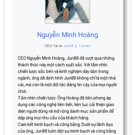
Nguyễn Minh Hoàng
CEO Tại
at
Jun88
|
+ posts
CEO Nguyễn Minh Hoàng, Jun88 đã vượt qua những
thách thức này một cách xuất sắc. Với tầm nhìn
chiến lược sắc bén và kinh nghiệm dày dặn trong
ngành, ông đã định hình Jun88 không chỉ là một nhà
cái, mà còn là một đối tác đáng tin cậy của mọi người
chơi.
Tầm nhìn chiến lược: Ông Hoàng đã tiên phong áp
dụng các công nghệ tiên tiến, liên tục cải thiện giao
diện người dùng và mở rộng danh mục sản phẩm để
đáp ứng mọi nhu cầu của khách hàng.
Cam kết minh bạch và công bằng: Dưới sự lãnh đạo
của ông, Jun88 luôn đặt sự minh bạch và công bằng