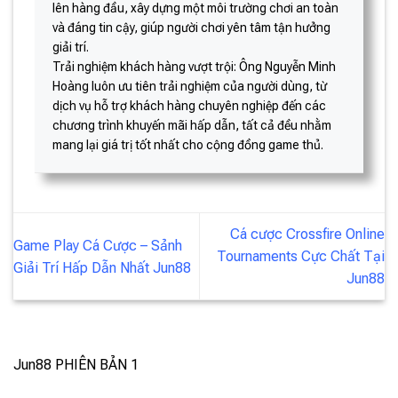
lên hàng đầu, xây dựng một môi trường chơi an toàn
và đáng tin cậy, giúp người chơi yên tâm tận hưởng
giải trí.
Trải nghiệm khách hàng vượt trội: Ông Nguyễn Minh
Hoàng luôn ưu tiên trải nghiệm của người dùng, từ
dịch vụ hỗ trợ khách hàng chuyên nghiệp đến các
chương trình khuyến mãi hấp dẫn, tất cả đều nhằm
mang lại giá trị tốt nhất cho cộng đồng game thủ.
Cá cược Crossfire Online
Game Play Cá Cược – Sảnh
Tournaments Cực Chất Tại
Giải Trí Hấp Dẫn Nhất Jun88
Jun88
Jun88
PHIÊN BẢN 1