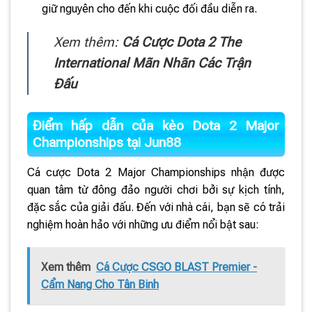
giữ nguyên cho đến khi cuộc đối đầu diễn ra.
Xem thêm:
Cá Cược Dota 2 The
International Mãn Nhãn Các Trận
Đấu
Điểm hấp dẫn của kèo Dota 2 Major
Championships tại Jun88
Cá cược Dota 2 Major Championships nhận được
quan tâm từ đông đảo người chơi bởi sự kịch tính,
đặc sắc của giải đấu. Đến với nhà cái, bạn sẽ có trải
nghiệm hoàn hảo với những ưu điểm nổi bật sau:
Xem thêm
Cá Cược CSGO BLAST Premier -
Cẩm Nang Cho Tân Binh