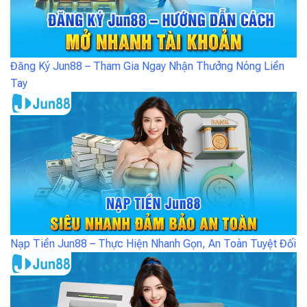
Đăng Ký Jun88 – Tham Gia Ngay Nhận Thưởng Nóng Liền
Tay
Nạp Tiền Jun88 – Thực Hiện Nhanh Gọn, An Toàn Tuyệt Đối