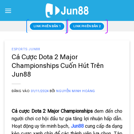
Bỏ
qua
nội
dung
LINK PHIÊN BẢN 1
LINK PHIÊN BẢN 2
ESPORTS JUN88
Cá Cược Dota 2 Major
Championships Cuốn Hút Trên
Jun88
ĐĂNG VÀO
01/11/2024
BỞI
NGUYỄN MINH HOÀNG
Cá cược Dota 2 Major Championships
đem đến cho
người chơi cơ hội đầu tư gia tăng lợi nhuận hấp dẫn.
Hoạt động uy tín minh bạch,
Jun88
cung cấp đa dạng
kèo cược xanh chín để các thành viên lựa chọn. Tập