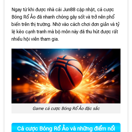
Ngay từ khi được nhà cái Jun88 cập nhật, cá cược
Bóng Rổ Ảo đã nhanh chóng gây sốt và trở nên phổ
biến trên thị trường. Nhờ vào cách chơi đơn giản và tỷ
lệ kèo cạnh tranh mà bộ môn này đã thu hút được rất
nhiều hội viên tham gia.
Game cá cược Bóng Rổ Ảo đặc sắc
Cá cược Bóng Rổ Ảo và những điểm nổi