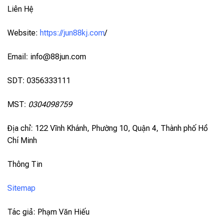
Liên Hệ
Website:
https://jun88kj.com
/
Email:
info@88jun.com
SDT: 0356333111
MST:
0304098759
Địa chỉ: 122 Vĩnh Khánh, Phường 10, Quận 4, Thành phố Hồ
Chí Minh
Thông Tin
Sitemap
Tác giả: Phạm Văn Hiếu