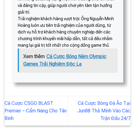
và đáng tin cậy, giúp người chơi yên tâm tận hưởng
giải trí.
Trải nghiệm khách hàng vượt trội: Ông Nguyễn Minh
Hoàng luôn ưu tiên trải nghiệm của người dùng, từ
dịch vụ hỗ trợ khách hàng chuyên nghiệp đến các
chương trình khuyến mãi hấp dẫn, tất cả đều nhằm
mang lại giá trị tốt nhất cho cộng đồng game thủ.
Xem thêm
Cá Cược Bóng Ném Olympic
Games Trải Nghiệm Độc Lạ
Cá Cược CSGO BLAST
Cá Cược Bóng Đá Ảo Tại
Premier – Cẩm Nang Cho Tân
Jun88 Thả Mình Vào Các
Binh
Trận Đấu 24/7