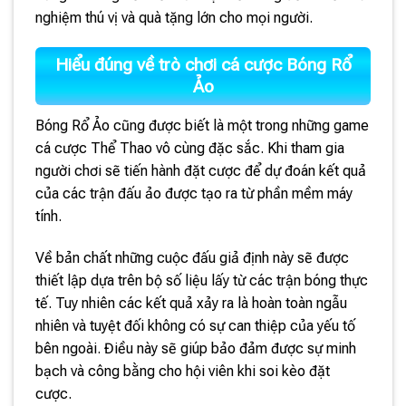
nghiệm thú vị và quà tặng lớn cho mọi người.
Hiểu đúng về trò chơi cá cược Bóng Rổ
Ảo
Bóng Rổ Ảo cũng được biết là một trong những game
cá cược Thể Thao vô cùng đặc sắc. Khi tham gia
người chơi sẽ tiến hành đặt cược để dự đoán kết quả
của các trận đấu ảo được tạo ra từ phần mềm máy
tính.
Về bản chất những cuộc đấu giả định này sẽ được
thiết lập dựa trên bộ số liệu lấy từ các trận bóng thực
tế. Tuy nhiên các kết quả xảy ra là hoàn toàn ngẫu
nhiên và tuyệt đối không có sự can thiệp của yếu tố
bên ngoài. Điều này sẽ giúp bảo đảm được sự minh
bạch và công bằng cho hội viên khi soi kèo đặt
cược.