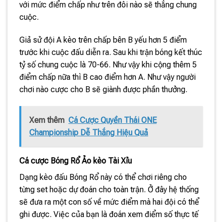
với mức điểm chấp như trên đôi nào sẽ thắng chung
cuộc.
Giả sử đội A kèo trên chấp bên B yếu hơn 5 điểm
trước khi cuộc đấu diễn ra. Sau khi trận bóng kết thúc
tỷ số chung cuộc là 70-66. Như vậy khi cộng thêm 5
điểm chấp nữa thì B cao điểm hơn A. Như vậy người
chơi nào cược cho B sẽ giành được phần thưởng.
Xem thêm
Cá Cược Quyền Thái ONE
Championship Dễ Thắng Hiệu Quả
Cá cược Bóng Rổ Ảo kèo Tài Xỉu
Dạng kèo đấu Bóng Rổ này có thể chơi riêng cho
từng set hoặc dự đoán cho toàn trận. Ở đây hệ thống
sẽ đưa ra một con số về mức điểm mà hai đội có thể
ghi được. Việc của bạn là đoán xem điểm số thực tế