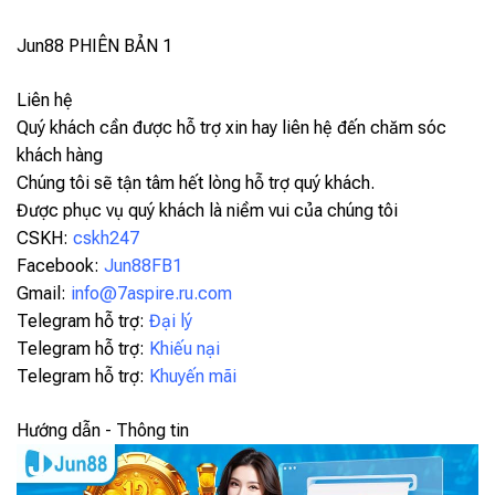
Jun88
PHIÊN BẢN 1
Liên hệ
Quý khách cần được hỗ trợ xin hay liên hệ đến chăm sóc
khách hàng
Chúng tôi sẽ tận tâm hết lòng hỗ trợ quý khách.
Được phục vụ quý khách là niềm vui của chúng tôi
CSKH:
cskh247
Facebook:
Jun88FB1
Gmail:
info@7aspire.ru.com
Telegram hỗ trợ:
Đại lý
Telegram hỗ trợ:
Khiếu nại
Telegram hỗ trợ:
Khuyến mãi
Hướng dẫn - Thông tin