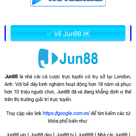
✅ Về Jun88 🆗
Jun88
là nhà cái cá cược trực tuyến có trụ sở tại London,
Anh. Với bề dày kinh nghiệm hoạt động hơn 18 năm và phục
hơn 10 triệu người chơi, Jun88 đã và đang khẳng định vị thế
trên thị trường giải trí trực tuyến.
Truy cập vào link
https://google.com.vn/
để tìm kiếm các từ
khóa phổ biến như:
Jun88 vip | Jun88 dev | Jun88 tv | Jun888 | Nhà cái Jun88 |