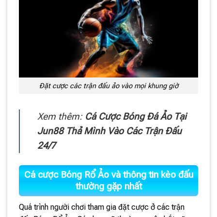
Đặt cược các trận đấu ảo vào mọi khung giờ
Xem thêm:
Cá Cược Bóng Đá Ảo Tại
Jun88 Thả Mình Vào Các Trận Đấu
24/7
Cá cược Bóng Rổ Ảo và thông tin kèo đấu
thường gặp nhất
Quá trình người chơi tham gia đặt cược ở các trận