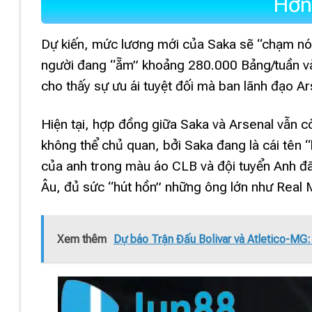
Hơn
Dự kiến, mức lương mới của Saka sẽ “chạm nóc”
người đang “ẵm” khoảng 280.000 Bảng/tuần và 
cho thấy sự ưu ái tuyệt đối mà ban lãnh đạo A
Hiện tại, hợp đồng giữa Saka và Arsenal vẫn 
không thể chủ quan, bởi Saka đang là cái tên 
của anh trong màu áo CLB và đội tuyển Anh đã
Âu, đủ sức “hút hồn” những ông lớn như Real
Xem thêm
Dự báo Trận Đấu Bolivar và Atletico-MG