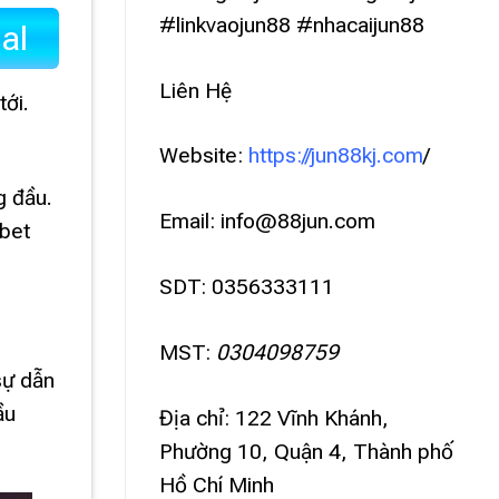
#linkvaojun88 #nhacaijun88
al
Liên Hệ
tới.
Website:
https://jun88kj.com
/
g đầu.
Email:
info@88jun.com
 bet
SDT: 0356333111
MST:
0304098759
sự dẫn
ầu
Địa chỉ: 122 Vĩnh Khánh,
Phường 10, Quận 4, Thành phố
Hồ Chí Minh