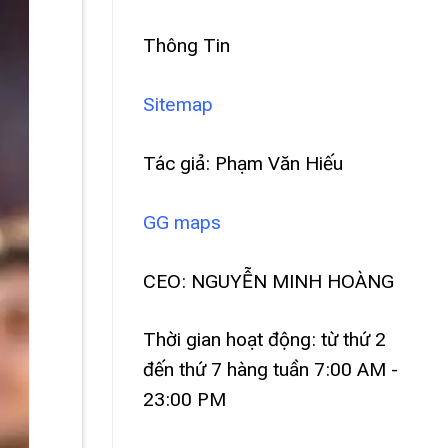
Thông Tin
Sitemap
Tác giả: Phạm Văn Hiếu
GG maps
CEO: NGUYỄN MINH HOÀNG
Thời gian hoạt động: từ thứ 2
đến thứ 7 hàng tuần 7:00 AM -
23:00 PM