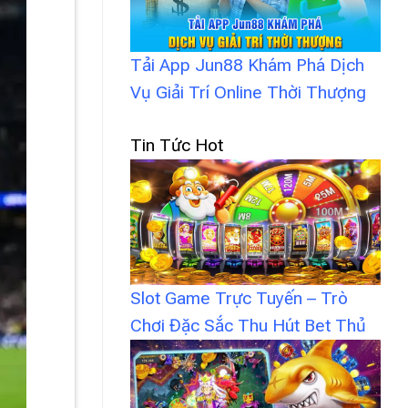
Tải App Jun88 Khám Phá Dịch
Vụ Giải Trí Online Thời Thượng
Tin Tức Hot
Slot Game Trực Tuyến – Trò
Chơi Đặc Sắc Thu Hút Bet Thủ