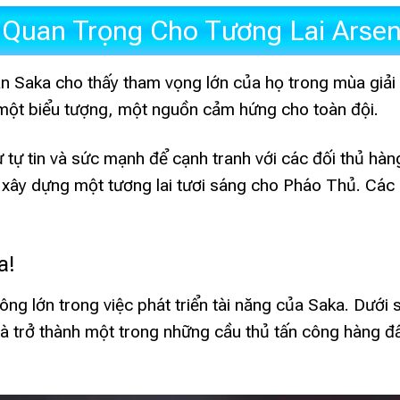
 Quan Trọng Cho Tương Lai Arsen
n Saka cho thấy tham vọng lớn của họ trong mùa giải 
 một biểu tượng, một nguồn cảm hứng cho toàn đội.
 tự tin và sức mạnh để cạnh tranh với các đối thủ hàn
 xây dựng một tương lai tươi sáng cho Pháo Thủ. Các
a!
ng lớn trong việc phát triển tài năng của Saka. Dưới 
và trở thành một trong những cầu thủ tấn công hàng đ