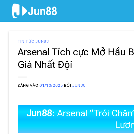
Bỏ
qua
nội
dung
TIN TỨC JUN88
Arsenal Tích cực Mở Hầu 
Giá Nhất Đội
ĐĂNG VÀO
01/10/2025
BỞI
JUN88
Jun88
: Arsenal “Trói Ch
Lươn