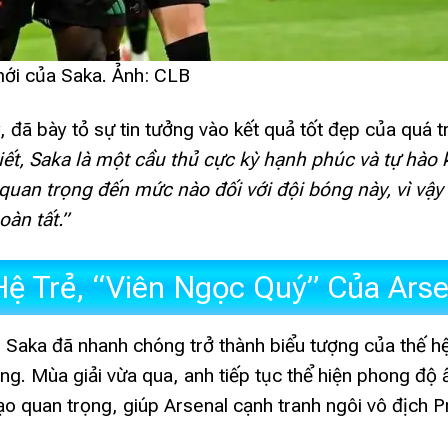
ới của Saka. Ảnh: CLB
 đã bày tỏ sự tin tưởng vào kết quả tốt đẹp của quá t
iết, Saka là một cầu thủ cực kỳ hạnh phúc và tự hào 
 quan trọng đến mức nào đối với đội bóng này, vì vậy
àn tất.”
ệ Trẻ, “Viên Ngọc Quý” Của Arse
 Saka đã nhanh chóng trở thành biểu tượng của thế hệ
ng. Mùa giải vừa qua, anh tiếp tục thể hiện phong độ 
ạo quan trọng, giúp Arsenal cạnh tranh ngôi vô địch 