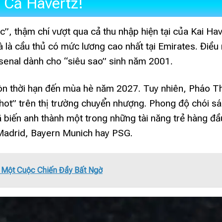
 Cả Havertz!
, thậm chí vượt qua cả thu nhập hiện tại của Kai Hav
là cầu thủ có mức lương cao nhất tại Emirates. Điều
rsenal dành cho “siêu sao” sinh năm 2001.
còn thời hạn đến mùa hè năm 2027. Tuy nhiên, Pháo T
“hot” trên thị trường chuyển nhượng. Phong độ chói s
 biến anh thành một trong những tài năng trẻ hàng đầ
 Madrid, Bayern Munich hay PSG.
: Một Cuộc Chiến Đầy Bất Ngờ