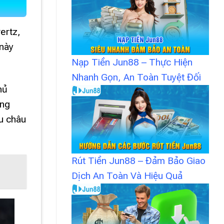
ertz,
 này
Nạp Tiền Jun88 – Thực Hiện
Nhanh Gọn, An Toàn Tuyệt Đối
hủ
áng
u châu
Rút Tiền Jun88 – Đảm Bảo Giao
Dịch An Toàn Và Hiệu Quả