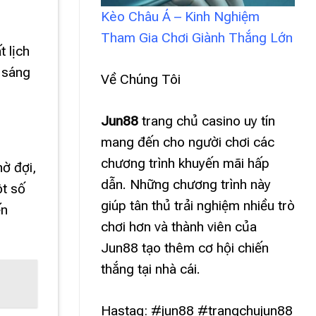
Kèo Châu Á – Kinh Nghiệm
Tham Gia Chơi Giành Thắng Lớn
 lịch
 sáng
Về Chúng Tôi
Jun88
trang chủ casino uy tín
mang đến cho người chơi các
chương trình khuyến mãi hấp
ờ đợi,
dẫn. Những chương trình này
ột số
giúp tân thủ trải nghiệm nhiều trò
ến
chơi hơn và thành viên của
Jun88 tạo thêm cơ hội chiến
thắng tại nhà cái.
Hastag: #jun88 #trangchujun88