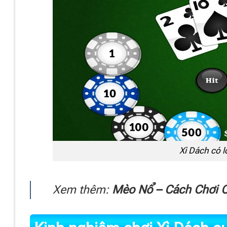
Xì Dách có l
Xem thêm:
Mèo Nổ – Cách Chơi C