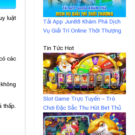
y luật
Tải App Jun88 Khám Phá Dịch
Vụ Giải Trí Online Thời Thượng
Tin Tức Hot
 có các
à không
Slot Game Trực Tuyến – Trò
 thấp.
Chơi Đặc Sắc Thu Hút Bet Thủ