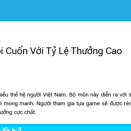
i Cuốn Với Tỷ Lệ Thưởng Cao
 nhiều thế hệ người Việt Nam. Bộ môn này diễn ra với 
giới mong manh. Người tham gia tựa game sẽ được rèn
hưởng cực chất.