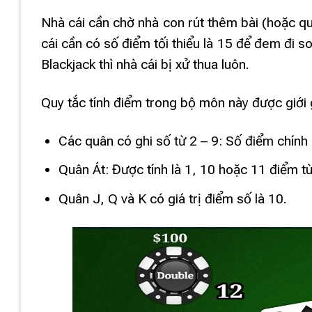
Nhà cái cần chờ nhà con rút thêm bài (hoặc quy
cái cần có số điểm tối thiểu là 15 để đem đi 
Blackjack thì nhà cái bị xử thua luôn.
Quy tắc tính điểm trong bộ môn này được giới g
Các quân có ghi số từ 2 – 9: Số điểm chính l
Quân Át: Được tính là 1, 10 hoặc 11 điểm tùy
Quân J, Q và K có giá trị điểm số là 10.