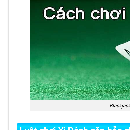
Blackjack