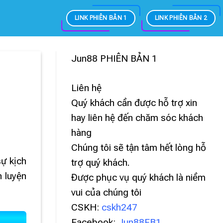
LINK PHIÊN BẢN 1
LINK PHIÊN BẢN 2
Jun88
PHIÊN BẢN 1
Liên hệ
Quý khách cần được hỗ trợ xin
hay liên hệ đến chăm sóc khách
hàng
Chúng tôi sẽ tận tâm hết lòng hỗ
sự kịch
trợ quý khách.
 luyện
Được phục vụ quý khách là niềm
vui của chúng tôi
CSKH:
cskh247
Facebook:
Jun88FB1