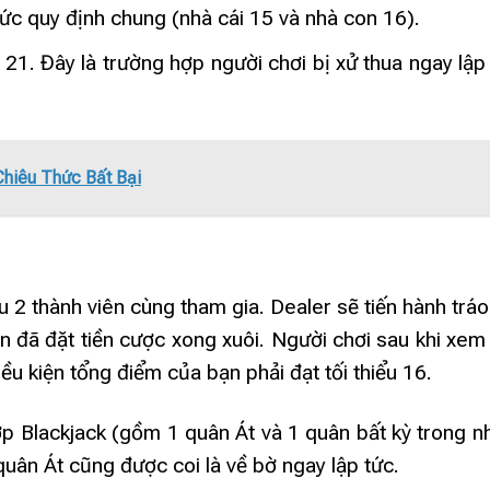
ức quy định chung (nhà cái 15 và nhà con 16).
1. Đây là trường hợp người chơi bị xử thua ngay lập
hiêu Thức Bất Bại
u 2 thành viên cùng tham gia. Dealer sẽ tiến hành tráo
ên đã đặt tiền cược xong xuôi. Người chơi sau khi xem
ều kiện tổng điểm của bạn phải đạt tối thiểu 16.
ợp Blackjack (gồm 1 quân Át và 1 quân bất kỳ trong 
quân Át cũng được coi là về bờ ngay lập tức.