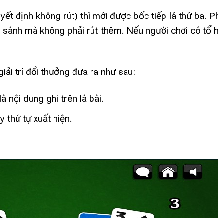
ết định không rút) thì mới được bốc tiếp lá thứ ba. P
so sánh mà không phải rút thêm. Nếu người chơi có tổ 
iải trí đổi thưởng đưa ra như sau:
à nội dung ghi trên lá bài.
 thứ tự xuất hiện.