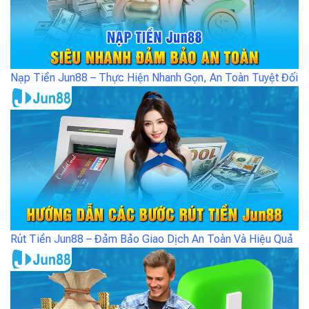
Nạp Tiền Jun88 – Thực Hiện Nhanh Gọn, An Toàn Tuyệt Đối
Rút Tiền Jun88 – Đảm Bảo Giao Dịch An Toàn Và Hiệu Quả