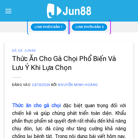
Bỏ
qua
nội
dung
LINK PHIÊN BẢN 1
LINK PHIÊN BẢN 2
ĐÁ GÀ JUN88
Thức Ăn Cho Gà Chọi Phổ Biến Và
Lưu Ý Khi Lựa Chọn
ĐĂNG VÀO
23/10/2024
BỞI
NGUYỄN MINH HOÀNG
Thức ăn cho gà chọi
đặc biệt quan trọng đối với
chiến kê và giúp chúng phát triển toàn diện. Khẩu
phần thực phẩm sẽ quyết định rất nhiều đến khả năng
chịu đòn, lực đá cũng như tăng cường khả năng
chống lại bệnh tật. Trong nội dung bài viết hôm nay,