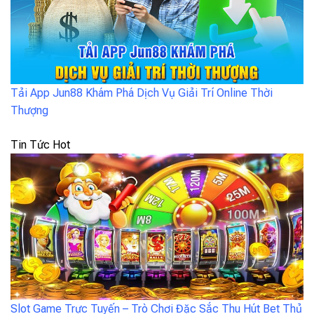
Tải App Jun88 Khám Phá Dịch Vụ Giải Trí Online Thời
Thượng
Tin Tức Hot
Slot Game Trực Tuyến – Trò Chơi Đặc Sắc Thu Hút Bet Thủ