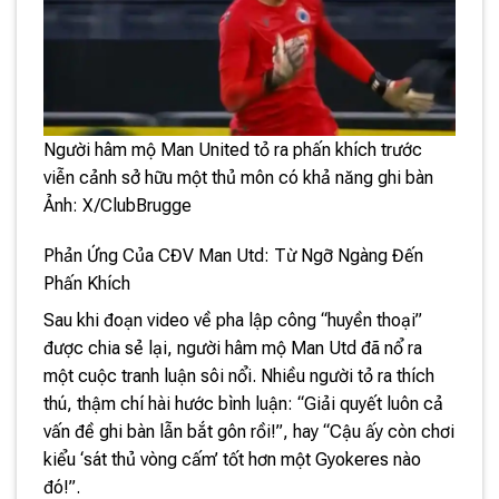
Người hâm mộ Man United tỏ ra phấn khích trước
viễn cảnh sở hữu một thủ môn có khả năng ghi bàn
Ảnh: X/ClubBrugge
Phản Ứng Của CĐV Man Utd: Từ Ngỡ Ngàng Đến
Phấn Khích
Sau khi đoạn video về pha lập công “huyền thoại”
được chia sẻ lại, người hâm mộ Man Utd đã nổ ra
một cuộc tranh luận sôi nổi. Nhiều người tỏ ra thích
thú, thậm chí hài hước bình luận: “Giải quyết luôn cả
vấn đề ghi bàn lẫn bắt gôn rồi!”, hay “Cậu ấy còn chơi
kiểu ‘sát thủ vòng cấm’ tốt hơn một Gyokeres nào
đó!”.