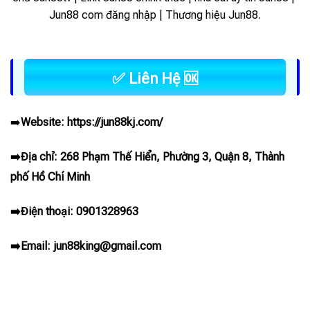
Jun88 com đăng nhập | Thương hiệu Jun88.
✅ Liên Hệ 🆗
➡️
Website:
https://jun88kj.com/
➡️Địa chỉ: 268 Phạm Thế Hiển, Phường 3, Quận 8, Thành
phố Hồ Chí Minh
➡️Điện thoại: 0901328963
➡️Email:
jun88king@gmail.com