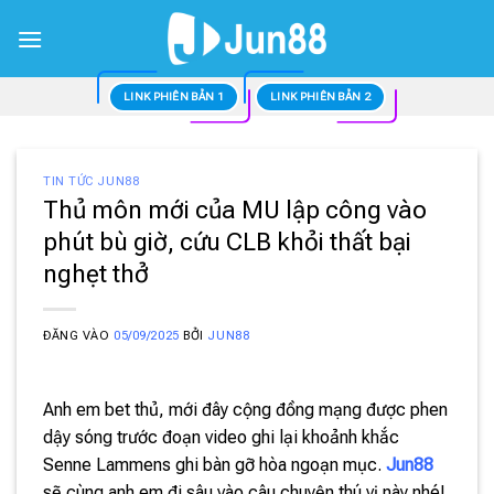
Bỏ
qua
nội
dung
LINK PHIÊN BẢN 1
LINK PHIÊN BẢN 2
TIN TỨC JUN88
Thủ môn mới của MU lập công vào
phút bù giờ, cứu CLB khỏi thất bại
nghẹt thở
ĐĂNG VÀO
05/09/2025
BỞI
JUN88
Anh em bet thủ, mới đây cộng đồng mạng được phen
dậy sóng trước đoạn video ghi lại khoảnh khắc
Senne Lammens ghi bàn gỡ hòa ngoạn mục.
Jun88
sẽ cùng anh em đi sâu vào câu chuyện thú vị này nhé!