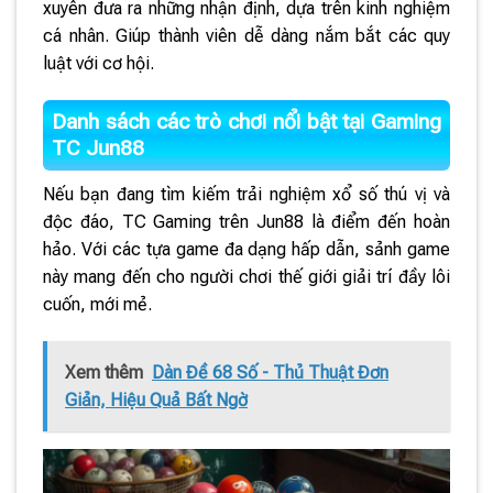
xuyên đưa ra những nhận định, dựa trên kinh nghiệm
cá nhân. Giúp thành viên dễ dàng nắm bắt các quy
luật với cơ hội.
Danh sách các trò chơi nổi bật tại Gaming
TC Jun88
Nếu bạn đang tìm kiếm trải nghiệm xổ số thú vị và
độc đáo, TC Gaming trên Jun88 là điểm đến hoàn
hảo. Với các tựa game đa dạng hấp dẫn, sảnh game
này mang đến cho người chơi thế giới giải trí đầy lôi
cuốn, mới mẻ.
Xem thêm
Dàn Đề 68 Số - Thủ Thuật Đơn
Giản, Hiệu Quả Bất Ngờ