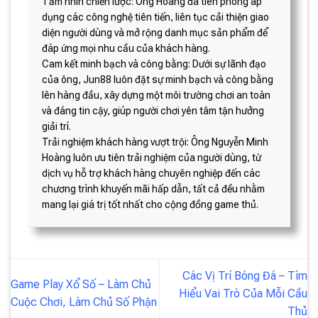
Tầm nhìn chiến lược: Ông Hoàng đã tiên phong áp
dụng các công nghệ tiên tiến, liên tục cải thiện giao
diện người dùng và mở rộng danh mục sản phẩm để
đáp ứng mọi nhu cầu của khách hàng.
Cam kết minh bạch và công bằng: Dưới sự lãnh đạo
của ông, Jun88 luôn đặt sự minh bạch và công bằng
lên hàng đầu, xây dựng một môi trường chơi an toàn
và đáng tin cậy, giúp người chơi yên tâm tận hưởng
giải trí.
Trải nghiệm khách hàng vượt trội: Ông Nguyễn Minh
Hoàng luôn ưu tiên trải nghiệm của người dùng, từ
dịch vụ hỗ trợ khách hàng chuyên nghiệp đến các
chương trình khuyến mãi hấp dẫn, tất cả đều nhằm
mang lại giá trị tốt nhất cho cộng đồng game thủ.
Các Vị Trí Bóng Đá – Tìm
Game Play Xổ Số – Làm Chủ
Hiểu Vai Trò Của Mỗi Cầu
Cuộc Chơi, Làm Chủ Số Phận
Thủ