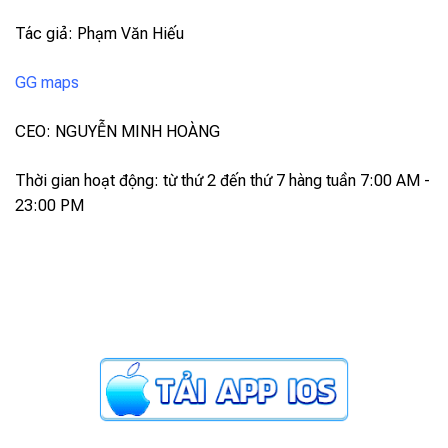
Tác giả: Phạm Văn Hiếu
GG maps
CEO: NGUYỄN MINH HOÀNG
Thời gian hoạt động: từ thứ 2 đến thứ 7 hàng tuần 7:00 AM -
23:00 PM