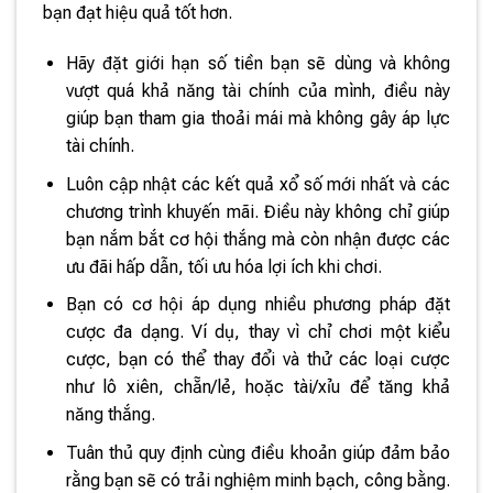
bạn đạt hiệu quả tốt hơn.
Hãy đặt giới hạn số tiền bạn sẽ dùng và không
vượt quá khả năng tài chính của mình, điều này
giúp bạn tham gia thoải mái mà không gây áp lực
tài chính.
Luôn cập nhật các kết quả xổ số mới nhất và các
chương trình khuyến mãi. Điều này không chỉ giúp
bạn nắm bắt cơ hội thắng mà còn nhận được các
ưu đãi hấp dẫn, tối ưu hóa lợi ích khi chơi.
Bạn có cơ hội áp dụng nhiều phương pháp đặt
cược đa dạng. Ví dụ, thay vì chỉ chơi một kiểu
cược, bạn có thể thay đổi và thử các loại cược
như lô xiên, chẵn/lẻ, hoặc tài/xỉu để tăng khả
năng thắng.
Tuân thủ quy định cùng điều khoản giúp đảm bảo
rằng bạn sẽ có trải nghiệm minh bạch, công bằng.