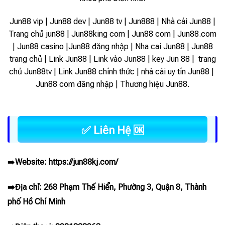
Jun88 vip | Jun88 dev | Jun88 tv | Jun888 | Nhà cái Jun88 |
Trang chủ jun88 | Jun88king com | Jun88 com | Jun88.com
| Jun88 casino |Jun88 đăng nhập | Nha cai Jun88 | Jun88
trang chủ | Link Jun88 | Link vào Jun88 |
key Jun 88 | trang
chủ Jun88tv | Link Jun88 chính thức | nhà cái uy tín Jun88 |
Jun88 com đăng nhập | Thương hiệu Jun88.
✅ Liên Hệ 🆗
➡️
Website:
https://jun88kj.com/
➡️Địa chỉ: 268 Phạm Thế Hiển, Phường 3, Quận 8, Thành
phố Hồ Chí Minh