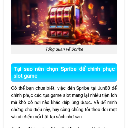
Tổng quan về Spribe
Tại sao nên chọn Spribe để chinh phục
slot game
Có thể bạn chưa biết, việc đến Spribe tại Jun88 để
chinh phục các tựa game slot mang lại nhiều tiện ích
mà khó có nơi nào khác đáp ứng được. Và để minh
chứng cho điều này, hãy cùng chúng tôi theo dõi một
vài ưu điểm nổi bật tại sảnh như sau: