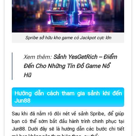
Spribe sở hữu kho game có Jackpot cực lớn
Xem thêm:
Sảnh YesGetRich – Điểm
Đến Cho Những Tín Đồ Game Nổ
Hũ
Hướng dẫn cách tham gia sảnh khi đến
Jun88
Sau khi đã nắm rõ đôi nét về sảnh Spribe, để giúp
bạn có thể sớm bắt đầu hành trình chinh phục tại
Jun88. Dưới đây sẽ là hướng dẫn các bước chi tiết