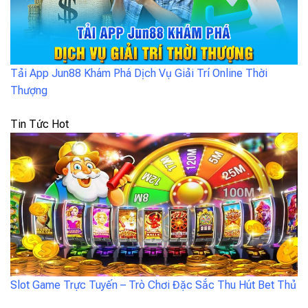
Tải App Jun88 Khám Phá Dịch Vụ Giải Trí Online Thời
Thượng
Tin Tức Hot
Slot Game Trực Tuyến – Trò Chơi Đặc Sắc Thu Hút Bet Thủ