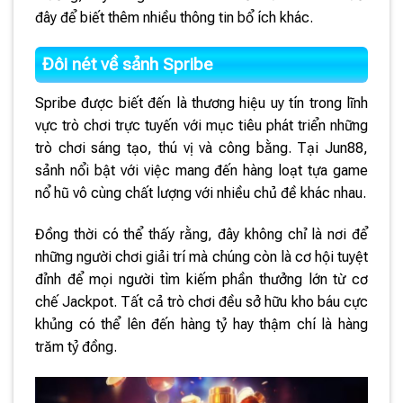
đây để biết thêm nhiều thông tin bổ ích khác.
Đôi nét về sảnh Spribe
Spribe được biết đến là thương hiệu uy tín trong lĩnh
vực trò chơi trực tuyến với mục tiêu phát triển những
trò chơi sáng tạo, thú vị và công bằng. Tại Jun88,
sảnh nổi bật với việc mang đến hàng loạt tựa game
nổ hũ vô cùng chất lượng với nhiều chủ đề khác nhau.
Đồng thời có thể thấy rằng, đây không chỉ là nơi để
những người chơi giải trí mà chúng còn là cơ hội tuyệt
đỉnh để mọi người tìm kiếm phần thưởng lớn từ cơ
chế Jackpot. Tất cả trò chơi đều sở hữu kho báu cực
khủng có thể lên đến hàng tỷ hay thậm chí là hàng
trăm tỷ đồng.