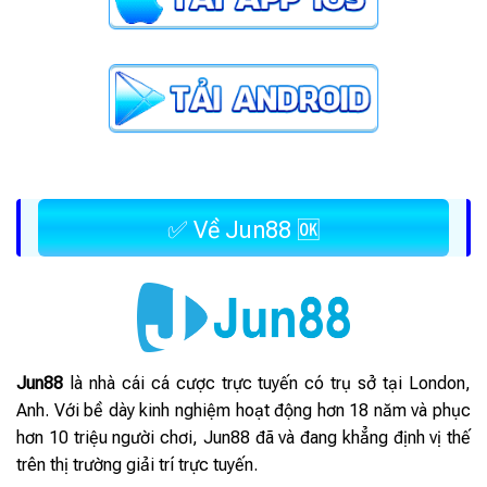
✅ Về Jun88 🆗
Jun88
là nhà cái cá cược trực tuyến có trụ sở tại London,
Anh. Với bề dày kinh nghiệm hoạt động hơn 18 năm và phục
hơn 10 triệu người chơi, Jun88 đã và đang khẳng định vị thế
trên thị trường giải trí trực tuyến.