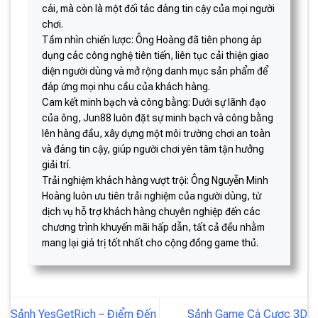
cái, mà còn là một đối tác đáng tin cậy của mọi người
chơi.
Tầm nhìn chiến lược: Ông Hoàng đã tiên phong áp
dụng các công nghệ tiên tiến, liên tục cải thiện giao
diện người dùng và mở rộng danh mục sản phẩm để
đáp ứng mọi nhu cầu của khách hàng.
Cam kết minh bạch và công bằng: Dưới sự lãnh đạo
của ông, Jun88 luôn đặt sự minh bạch và công bằng
lên hàng đầu, xây dựng một môi trường chơi an toàn
và đáng tin cậy, giúp người chơi yên tâm tận hưởng
giải trí.
Trải nghiệm khách hàng vượt trội: Ông Nguyễn Minh
Hoàng luôn ưu tiên trải nghiệm của người dùng, từ
dịch vụ hỗ trợ khách hàng chuyên nghiệp đến các
chương trình khuyến mãi hấp dẫn, tất cả đều nhằm
mang lại giá trị tốt nhất cho cộng đồng game thủ.
Sảnh YesGetRich – Điểm Đến
Sảnh Game Cá Cược 3D