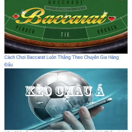
Cách Chơi Baccarat Luôn Thắng Theo Chuyên Gia Hàng
Đầu