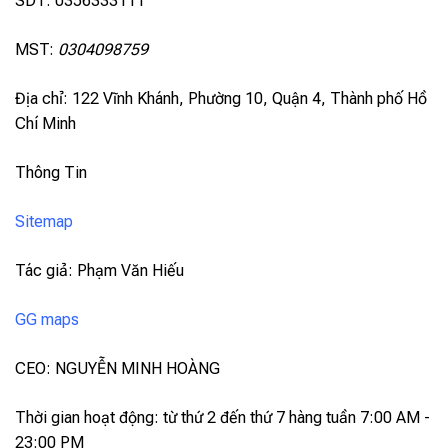
SDT: 0356333111
MST:
0304098759
Địa chỉ: 122 Vĩnh Khánh, Phường 10, Quận 4, Thành phố Hồ
Chí Minh
Thông Tin
Sitemap
Tác giả: Phạm Văn Hiếu
GG maps
CEO: NGUYỄN MINH HOÀNG
Thời gian hoạt động: từ thứ 2 đến thứ 7 hàng tuần 7:00 AM -
23:00 PM