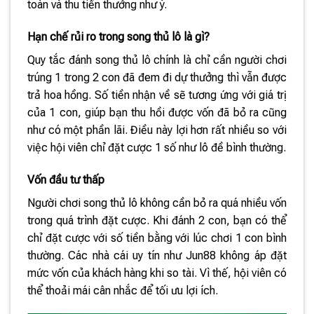
toàn và thu tiền thưởng như ý.
Hạn chế rủi ro trong song thủ lô là gì?
Quy tắc đánh song thủ lô chính là chỉ cần người chơi
trúng 1 trong 2 con đã đem đi dự thưởng thì vẫn được
trả hoa hồng. Số tiền nhận về sẽ tương ứng với giá trị
của 1 con, giúp bạn thu hồi được vốn đã bỏ ra cũng
như có một phần lãi. Điều này lợi hơn rất nhiều so với
việc hội viên chỉ đặt cược 1 số như lô đề bình thường.
Vốn đầu tư thấp
Người chơi song thủ lô không cần bỏ ra quá nhiều vốn
trong quá trình đặt cược. Khi đánh 2 con, bạn có thể
chỉ đặt cược với số tiền bằng với lúc chơi 1 con bình
thường. Các nhà cái uy tín như Jun88 không áp đặt
mức vốn của khách hàng khi so tài. Vì thế, hội viên có
thể thoải mái cân nhắc để tối ưu lợi ích.