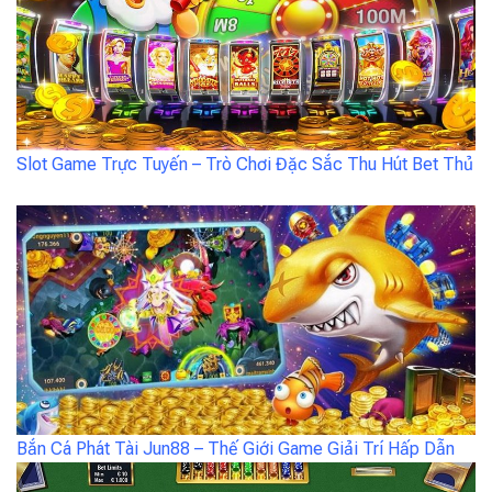
Slot Game Trực Tuyến – Trò Chơi Đặc Sắc Thu Hút Bet Thủ
Bắn Cá Phát Tài Jun88 – Thế Giới Game Giải Trí Hấp Dẫn