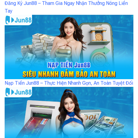
Đăng Ký Jun88 – Tham Gia Ngay Nhận Thưởng Nóng Liền
Tay
Nạp Tiền Jun88 – Thực Hiện Nhanh Gọn, An Toàn Tuyệt Đối