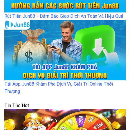
Rút Tiền Jun88 – Đảm Bảo Giao Dịch An Toàn Và Hiệu Quả
Tải App Jun88 Khám Phá Dịch Vụ Giải Trí Online Thời
Thượng
Tin Tức Hot