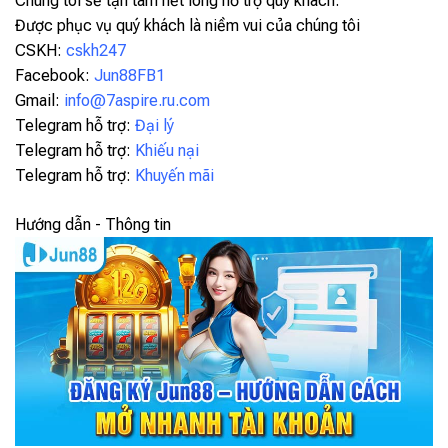
Chúng tôi sẽ tận tâm hết lòng hỗ trợ quý khách.
Được phục vụ quý khách là niềm vui của chúng tôi
CSKH:
cskh247
Facebook:
Jun88FB1
Gmail:
info@7aspire.ru.com
Telegram hỗ trợ:
Đại lý
Telegram hỗ trợ:
Khiếu nại
Telegram hỗ trợ:
Khuyến mãi
Hướng dẫn - Thông tin