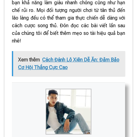
bạn khả năng làm giàu nhanh chóng cũng như hạn
chế rủi ro. Mọi đối tượng người chơi từ tân thủ đến
lão làng đều có thể tham gia thực chiến dễ dàng với
cách cược song thủ. Đón đọc các bài viết lần sau
của chúng tôi để biết thêm mẹo so tài hiệu quả bạn
nhé!
Xem thêm
Cách Đánh Lô Xiên Dễ Ăn: Đảm Bảo
Cơ Hội Thắng Cực Cao