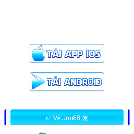
✅ Về Jun88 🆗