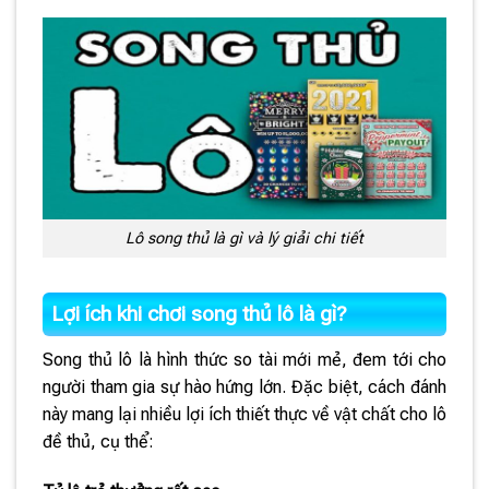
Lô song thủ là gì và lý giải chi tiết
Lợi ích khi chơi song thủ lô là gì?
Song thủ lô là hình thức so tài mới mẻ, đem tới cho
người tham gia sự hào hứng lớn. Đặc biệt, cách đánh
này mang lại nhiều lợi ích thiết thực về vật chất cho lô
đề thủ, cụ thể: