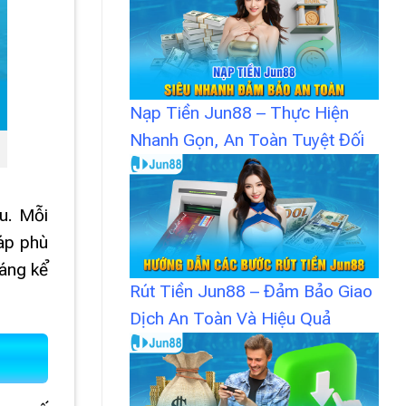
Nạp Tiền Jun88 – Thực Hiện
Nhanh Gọn, An Toàn Tuyệt Đối
u. Mỗi
áp phù
đáng kể
Rút Tiền Jun88 – Đảm Bảo Giao
Dịch An Toàn Và Hiệu Quả