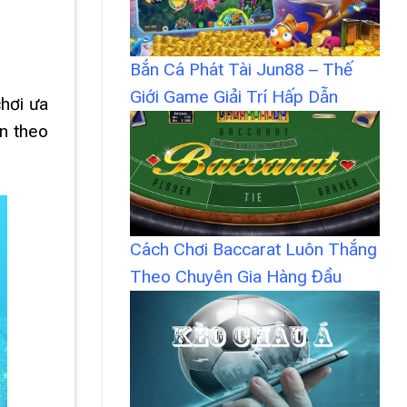
Bắn Cá Phát Tài Jun88 – Thế
Giới Game Giải Trí Hấp Dẫn
hơi ưa
n theo
Cách Chơi Baccarat Luôn Thắng
Theo Chuyên Gia Hàng Đầu