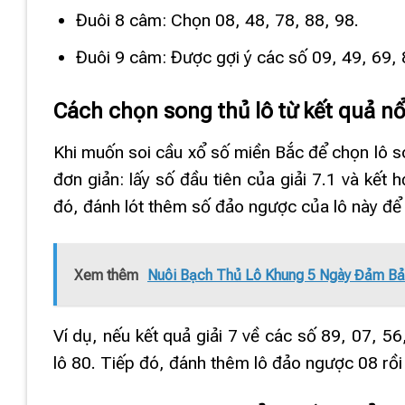
Đuôi 8 câm: Chọn 08, 48, 78, 88, 98.
Đuôi 9 câm: Được gợi ý các số 09, 49, 69, 
Cách chọn song thủ lô từ kết quả nổ
Khi muốn soi cầu xổ số miền Bắc để chọn lô so
đơn giản: lấy số đầu tiên của giải 7.1 và kết 
đó, đánh lót thêm số đảo ngược của lô này để
Xem thêm
Nuôi Bạch Thủ Lô Khung 5 Ngày Đảm B
Ví dụ, nếu kết quả giải 7 về các số 89, 07, 5
lô 80. Tiếp đó, đánh thêm lô đảo ngược 08 rồi