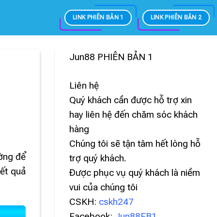
LINK PHIÊN BẢN 1
LINK PHIÊN BẢN 2
Jun88
PHIÊN BẢN 1
Liên hệ
Quý khách cần được hỗ trợ xin
hay liên hệ đến chăm sóc khách
hàng
Chúng tôi sẽ tận tâm hết lòng hỗ
ường để
trợ quý khách.
ết quả
Được phục vụ quý khách là niềm
vui của chúng tôi
CSKH:
cskh247
Facebook:
Jun88FB1