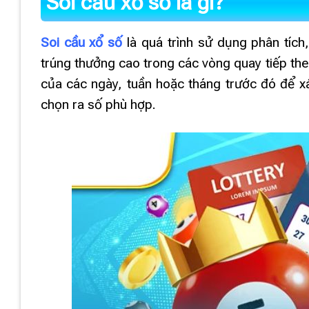
Soi cầu xổ số là gì?
Soi cầu xổ số
là quá trình sử dụng phân tích,
trúng thưởng cao trong các vòng quay tiếp the
của các ngày, tuần hoặc tháng trước đó để x
chọn ra số phù hợp.