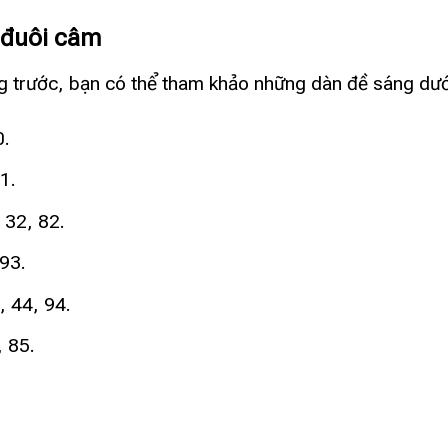
ố đuôi câm
g trước, bạn có thể tham khảo những dàn đề sáng dướ
0.
1.
 32, 82.
93.
, 44, 94.
 85.