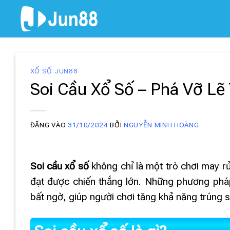
Bỏ
qua
nội
dung
XỔ SỐ JUN88
Soi Cầu Xổ Số – Phá Vỡ 
ĐĂNG VÀO
31/10/2024
BỞI
NGUYỄN MINH HOÀNG
Soi cầu xổ số
không chỉ là một trò chơi may r
đạt được chiến thắng lớn. Những phương phá
bất ngờ, giúp người chơi tăng khả năng trúng 