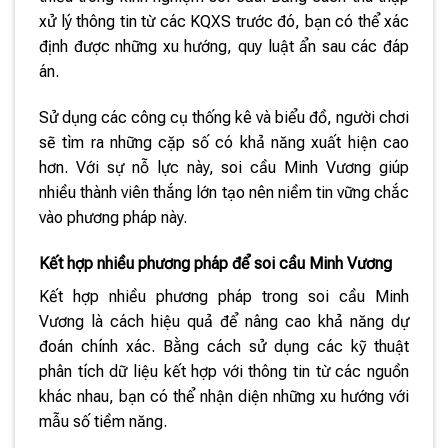
xử lý thông tin từ các KQXS trước đó, bạn có thể xác
định được những xu hướng, quy luật ẩn sau các đáp
án.
Sử dụng các công cụ thống kê và biểu đồ, người chơi
sẽ tìm ra những cặp số có khả năng xuất hiện cao
hơn. Với sự nỗ lực này, soi cầu Minh Vương giúp
nhiều thành viên thắng lớn tạo nên niềm tin vững chắc
vào phương pháp này.
Kết hợp nhiều phương pháp để soi cầu Minh Vương
Kết hợp nhiều phương pháp trong soi cầu Minh
Vương là cách hiệu quả để nâng cao khả năng dự
đoán chính xác. Bằng cách sử dụng các kỹ thuật
phân tích dữ liệu kết hợp với thông tin từ các nguồn
khác nhau, bạn có thể nhận diện những xu hướng với
mẫu số tiềm năng.