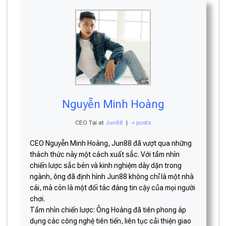
Nguyễn Minh Hoàng
CEO Tại
at
Jun88
|
+ posts
CEO Nguyễn Minh Hoàng, Jun88 đã vượt qua những
thách thức này một cách xuất sắc. Với tầm nhìn
chiến lược sắc bén và kinh nghiệm dày dặn trong
ngành, ông đã định hình Jun88 không chỉ là một nhà
cái, mà còn là một đối tác đáng tin cậy của mọi người
chơi.
Tầm nhìn chiến lược: Ông Hoàng đã tiên phong áp
dụng các công nghệ tiên tiến, liên tục cải thiện giao