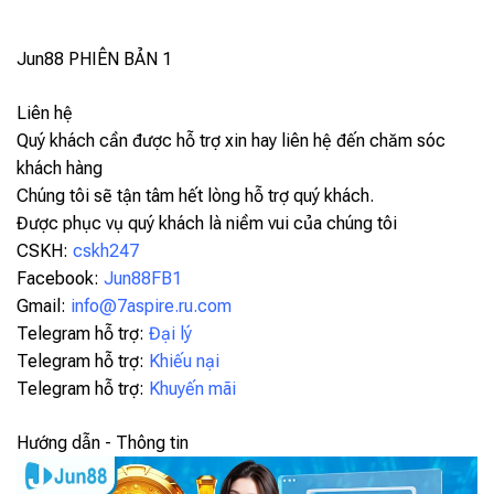
Jun88
PHIÊN BẢN 1
Liên hệ
Quý khách cần được hỗ trợ xin hay liên hệ đến chăm sóc
khách hàng
Chúng tôi sẽ tận tâm hết lòng hỗ trợ quý khách.
Được phục vụ quý khách là niềm vui của chúng tôi
CSKH:
cskh247
Facebook:
Jun88FB1
Gmail:
info@7aspire.ru.com
Telegram hỗ trợ:
Đại lý
Telegram hỗ trợ:
Khiếu nại
Telegram hỗ trợ:
Khuyến mãi
Hướng dẫn - Thông tin