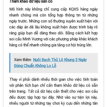
Tham khảo dữ liệu sẵn có
Mô hình này không chỉ cung cấp KQXS hàng ngày
nhanh chóng mà còn tổng hợp thông tin từ những
ngày trước. Những con số thường xuyên xuất hiện với
các đáp án đã lâu không xuất hiện được trình bày rõ
ràng giúp bạn dễ dàng theo dõi. Bằng cách kết hợp
soi cầu Minh Vương với các phương pháp khác khách
hàng có thể nhanh chóng gia tăng cơ hội trúng lớn.
Xem thêm
Nuôi Bạch Thủ Lô Khung 3 Ngày
Đúng Chuẩn Không Lo Lỗ
Thay vì phải dành nhiều thời gian cho việc tính toán
với phân tích bạn chỉ cần tham khảo dữ liệu có sẵn
trên trang. Tất cả dữ liệu cần thiết cho việc soi cầu
đều được tập hợp tại đây. Nhờ vào sự tiện lợi này,
nhiều người từ những tay chơi kỳ cựu đến những tân