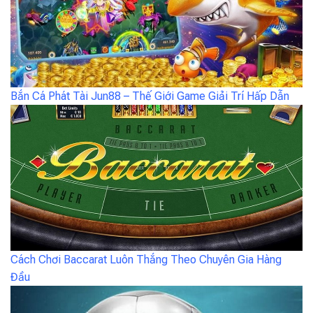
Bắn Cá Phát Tài Jun88 – Thế Giới Game Giải Trí Hấp Dẫn
Cách Chơi Baccarat Luôn Thắng Theo Chuyên Gia Hàng
Đầu