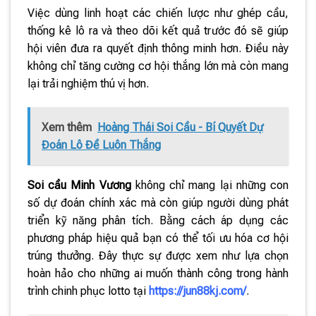
Việc dùng linh hoạt các chiến lược như ghép cầu,
thống kê lô ra và theo dõi kết quả trước đó sẽ giúp
hội viên đưa ra quyết định thông minh hơn. Điều này
không chỉ tăng cường cơ hội thắng lớn mà còn mang
lại trải nghiệm thú vị hơn.
Xem thêm
Hoàng Thái Soi Cầu - Bí Quyết Dự
Đoán Lô Đề Luôn Thắng
Soi cầu Minh Vương
không chỉ mang lại những con
số dự đoán chính xác mà còn giúp người dùng phát
triển kỹ năng phân tích. Bằng cách áp dụng các
phương pháp hiệu quả bạn có thể tối ưu hóa cơ hội
trúng thưởng. Đây thực sự được xem như lựa chọn
hoàn hảo cho những ai muốn thành công trong hành
trình chinh phục lotto tại
https://jun88kj.com/
.