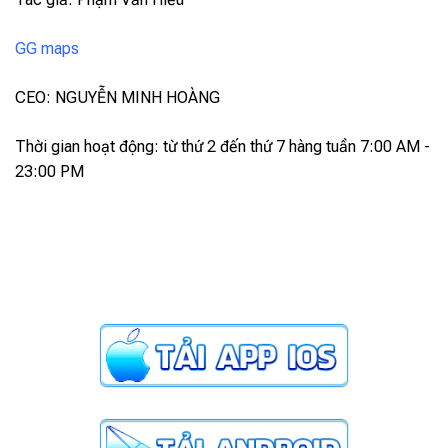
GG maps
CEO: NGUYỄN MINH HOÀNG
Thời gian hoạt động: từ thứ 2 đến thứ 7 hàng tuần 7:00 AM -
23:00 PM