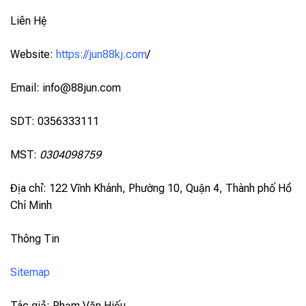
Liên Hệ
Website:
https://jun88kj.com
/
Email:
info@88jun.com
SDT: 0356333111
MST:
0304098759
Địa chỉ: 122 Vĩnh Khánh, Phường 10, Quận 4, Thành phố Hồ
Chí Minh
Thông Tin
Sitemap
Tác giả: Phạm Văn Hiếu