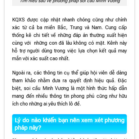
Tìm hiểu sâu về phương pháp soi cầu Minh Vương
KQXS được cập nhật nhanh chóng cũng như chính
xác từ cả ba miền Bắc, Trung và Nam. Cung cấp
thống kê chi tiết về những đáp án thường xuất hiện
cùng với những con đã lâu không có mặt. Kênh này
hỗ trợ người dùng trong việc lựa chọn kết quả may
mắn với xác suất cao nhất.
Ngoài ra, các thông tin cụ thể giúp hội viên dễ dàng
tham khảo nhằm đưa ra quyết định hiệu quả. Đặc
biệt, soi cầu Minh Vương là một hình thức hấp dẫn
mang đến nhiều thông tin phong phú cũng như hữu
ích cho những ai yêu thích lô đề.
Lý do nào khiến bạn nên xem xét phương
pháp này?