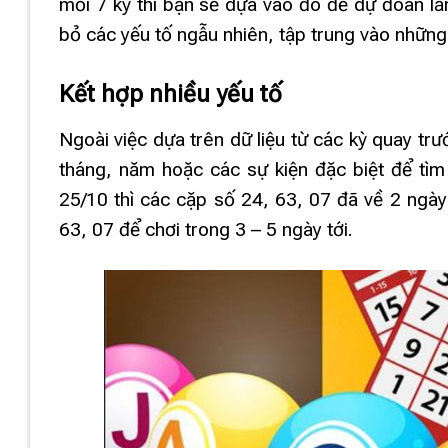
mỗi 7 kỳ thì bạn sẽ dựa vào đó để dự đoán lần
bỏ các yếu tố ngẫu nhiên, tập trung vào những
Kết hợp nhiều yếu tố
Ngoài việc dựa trên dữ liệu từ các kỳ quay tr
tháng, năm hoặc các sự kiện đặc biệt để tìm
25/10 thì các cặp số 24, 63, 07 đã về 2 ngày 
63, 07 để chơi trong 3 – 5 ngày tới.