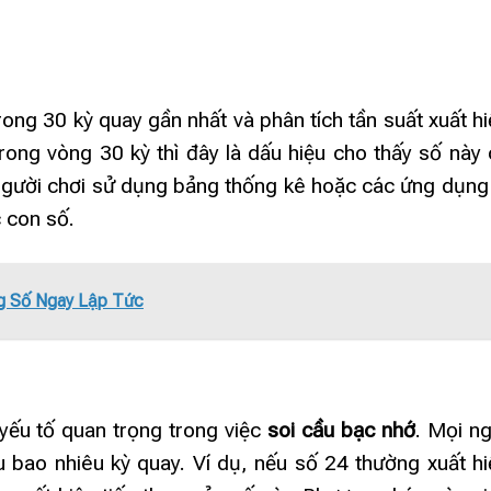
trong 30 kỳ quay gần nhất và phân tích tần suất xuất h
trong vòng 30 kỳ thì đây là dấu hiệu cho thấy số này
u người chơi sử dụng bảng thống kê hoặc các ứng dụng
c con số.
g Số Ngay Lập Tức
yếu tố quan trọng trong việc
soi cầu bạc nhớ
. Mọi n
 bao nhiêu kỳ quay. Ví dụ, nếu số 24 thường xuất h