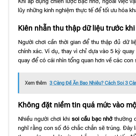
Khi áp dụng chiến lược bạc nhớ, ngoài việc vậ
lũy những kinh nghiệm thực tế để tối ưu hóa k
Kiên nhẫn thu thập dữ liệu trước khi
Người chơi cần thời gian để thu thập đủ dữ li
chính xác. Ví dụ, thay vì chỉ dựa vào 5 kỳ quay
quay để có cái nhìn tổng quan hơn về các con 
Xem thêm
3 Càng Đề Ăn Bao Nhiêu? Cách Soi 3 C
Không đặt niềm tin quá mức vào mộ
Nhiều người chơi khi
soi cầu bạc nhớ
thường c
nghĩ rằng con số đó chắc chắn sẽ trúng. Đây l