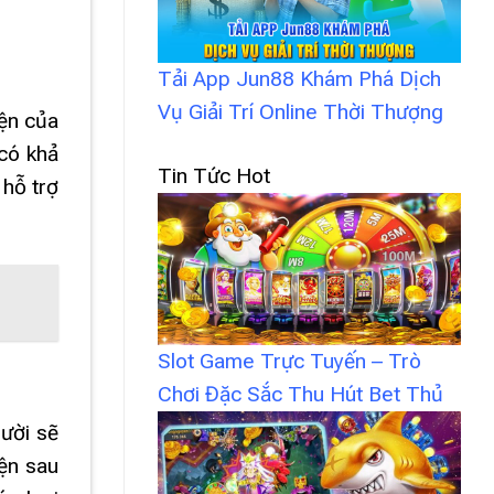
Tải App Jun88 Khám Phá Dịch
Vụ Giải Trí Online Thời Thượng
iện của
 có khả
Tin Tức Hot
 hỗ trợ
Slot Game Trực Tuyến – Trò
Chơi Đặc Sắc Thu Hút Bet Thủ
gười sẽ
iện sau