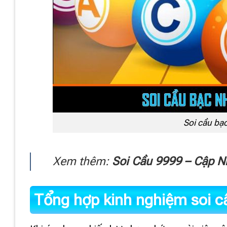
Soi cầu bạ
Xem thêm:
Soi Cầu 9999 – Cập 
Tổng hợp kinh nghiệm soi c