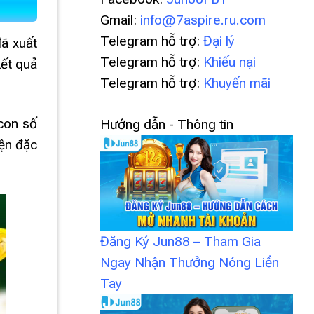
Gmail:
info@7aspire.ru.com
Telegram hỗ trợ:
Đại lý
đã xuất
Telegram hỗ trợ:
Khiếu nại
kết quả
Telegram hỗ trợ:
Khuyến mãi
 con số
Hướng dẫn - Thông tin
iện đặc
Đăng Ký Jun88 – Tham Gia
Ngay Nhận Thưởng Nóng Liền
Tay