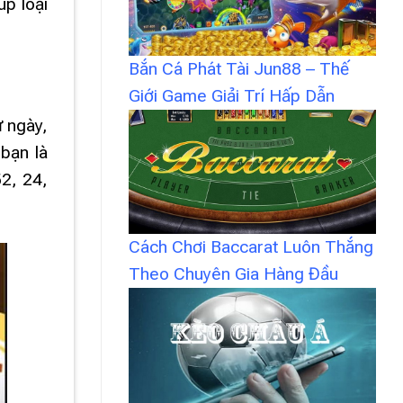
úp loại
Bắn Cá Phát Tài Jun88 – Thế
Giới Game Giải Trí Hấp Dẫn
ư ngày,
bạn là
52, 24,
Cách Chơi Baccarat Luôn Thắng
Theo Chuyên Gia Hàng Đầu