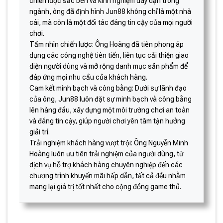
chiến lược sắc bén và kinh nghiệm dày dặn trong
ngành, ông đã định hình Jun88 không chỉ là một nhà
cái, mà còn là một đối tác đáng tin cậy của mọi người
chơi.
Tầm nhìn chiến lược: Ông Hoàng đã tiên phong áp
dụng các công nghệ tiên tiến, liên tục cải thiện giao
diện người dùng và mở rộng danh mục sản phẩm để
đáp ứng mọi nhu cầu của khách hàng.
Cam kết minh bạch và công bằng: Dưới sự lãnh đạo
của ông, Jun88 luôn đặt sự minh bạch và công bằng
lên hàng đầu, xây dựng một môi trường chơi an toàn
và đáng tin cậy, giúp người chơi yên tâm tận hưởng
giải trí.
Trải nghiệm khách hàng vượt trội: Ông Nguyễn Minh
Hoàng luôn ưu tiên trải nghiệm của người dùng, từ
dịch vụ hỗ trợ khách hàng chuyên nghiệp đến các
chương trình khuyến mãi hấp dẫn, tất cả đều nhằm
mang lại giá trị tốt nhất cho cộng đồng game thủ.