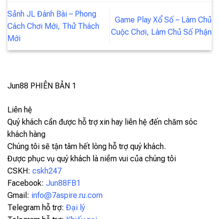
Sảnh JL Đánh Bài – Phong
Game Play Xổ Số – Làm Chủ
Cách Chơi Mới, Thử Thách
Cuộc Chơi, Làm Chủ Số Phận
Mới
Jun88
PHIÊN BẢN 1
Liên hệ
Quý khách cần được hỗ trợ xin hay liên hệ đến chăm sóc
khách hàng
Chúng tôi sẽ tận tâm hết lòng hỗ trợ quý khách.
Được phục vụ quý khách là niềm vui của chúng tôi
CSKH:
cskh247
Facebook:
Jun88FB1
Gmail:
info@7aspire.ru.com
Telegram hỗ trợ:
Đại lý