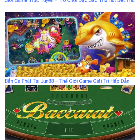
Slot Game Trực Tuyến – Trò Chơi Đặc Sắc Thu Hút Bet Thủ
Bắn Cá Phát Tài Jun88 – Thế Giới Game Giải Trí Hấp Dẫn