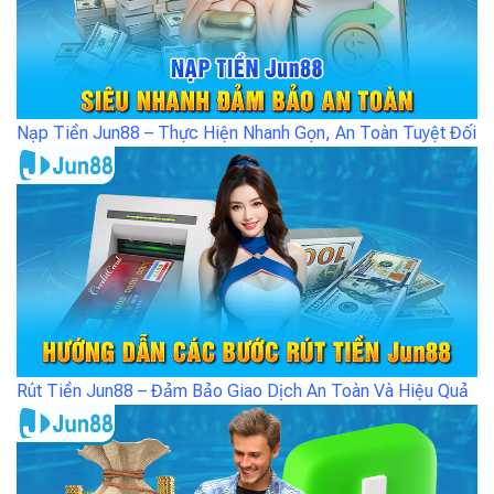
Nạp Tiền Jun88 – Thực Hiện Nhanh Gọn, An Toàn Tuyệt Đối
Rút Tiền Jun88 – Đảm Bảo Giao Dịch An Toàn Và Hiệu Quả