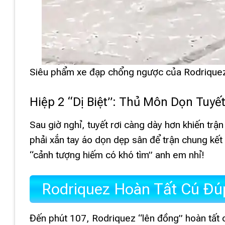
Siêu phẩm xe đạp chổng ngược của Rodriquez
Hiệp 2 “Dị Biệt”: Thủ Môn Dọn Tuyế
Sau giờ nghỉ, tuyết rơi càng dày hơn khiến tr
phải xắn tay áo dọn dẹp sân để trận chung kết
“cảnh tượng hiếm có khó tìm” anh em nhỉ!
Rodriquez Hoàn Tất Cú Đúp
Đến phút 107, Rodriquez “lên đồng” hoàn tất c