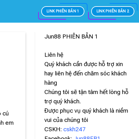
LINK PHIÊN BẢN 1
LINK PHIÊN BẢN 2
Jun88
PHIÊN BẢN 1
Liên hệ
Quý khách cần được hỗ trợ xin
hay liên hệ đến chăm sóc khách
hàng
Chúng tôi sẽ tận tâm hết lòng hỗ
trợ quý khách.
Được phục vụ quý khách là niềm
p cú
vui của chúng tôi
nh em
CSKH:
cskh247
Facebook:
Jun88FB1