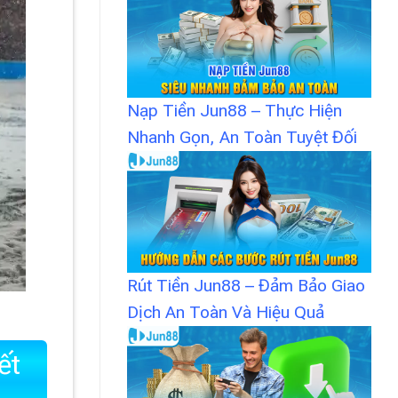
Nạp Tiền Jun88 – Thực Hiện
Nhanh Gọn, An Toàn Tuyệt Đối
Rút Tiền Jun88 – Đảm Bảo Giao
Dịch An Toàn Và Hiệu Quả
ết