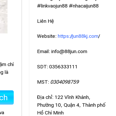
#linkvaojun88 #nhacaijun88
Liên Hệ
Website:
https://jun88kj.com
/
Email:
info@88jun.com
hậm chí
SDT: 0356333111
g là
MST:
0304098759
ịch
Địa chỉ: 122 Vĩnh Khánh,
Phường 10, Quận 4, Thành phố
wa
Hồ Chí Minh