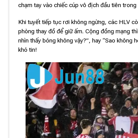
chạm tay vào chiếc cúp vô địch đầu tiên trong 
Khi tuyết tiếp tục rơi không ngừng, các HLV cò
phòng thay đồ để giữ ấm. Cộng đồng mạng thì 
nhìn thấy bóng không vậy?”, hay “Sao không ho
khó tin!