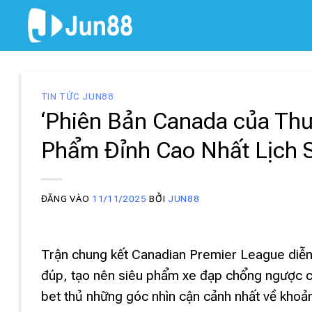
Bỏ
qua
nội
dung
TIN TỨC JUN88
‘Phiên Bản Canada của Thư
Phẩm Đỉnh Cao Nhất Lịch 
ĐĂNG VÀO
11/11/2025
BỞI
JUN88
Trận chung kết Canadian Premier League diễn 
đúp, tạo nên siêu phẩm xe đạp chổng ngược c
bet thủ những góc nhìn cận cảnh nhất về khoả