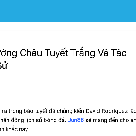
ờng Châu Tuyết Trắng Và Tác
Sử
ra trong bão tuyết đã chứng kiến David Rodriquez lậ
hấn động lịch sử bóng đá.
Jun88
sẽ mang đến cho a
nh khắc này!