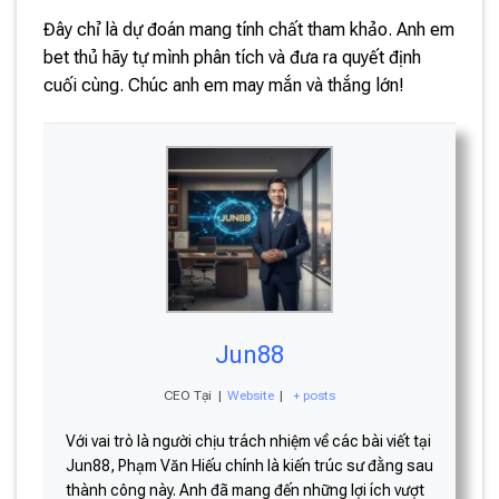
Đây chỉ là dự đoán mang tính chất tham khảo. Anh em
bet thủ hãy tự mình phân tích và đưa ra quyết định
cuối cùng. Chúc anh em may mắn và thắng lớn!
Jun88
CEO Tại
|
Website
|
+ posts
Với vai trò là người chịu trách nhiệm về các bài viết tại
Jun88, Phạm Văn Hiếu chính là kiến trúc sư đằng sau
thành công này. Anh đã mang đến những lợi ích vượt