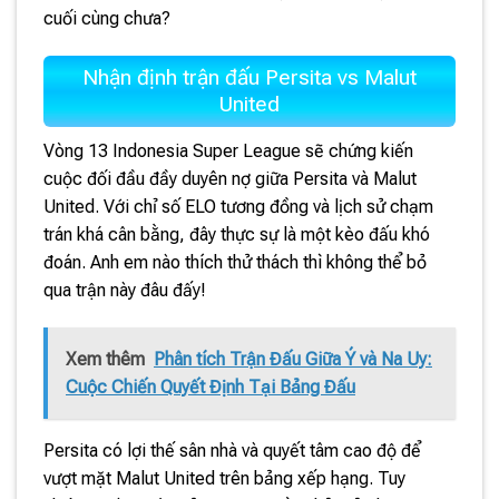
cuối cùng chưa?
Nhận định trận đấu Persita vs Malut
United
Vòng 13 Indonesia Super League sẽ chứng kiến
cuộc đối đầu đầy duyên nợ giữa Persita và Malut
United. Với chỉ số ELO tương đồng và lịch sử chạm
trán khá cân bằng, đây thực sự là một kèo đấu khó
đoán. Anh em nào thích thử thách thì không thể bỏ
qua trận này đâu đấy!
Xem thêm
Phân tích Trận Đấu Giữa Ý và Na Uy:
Cuộc Chiến Quyết Định Tại Bảng Đấu
Persita có lợi thế sân nhà và quyết tâm cao độ để
vượt mặt Malut United trên bảng xếp hạng. Tuy