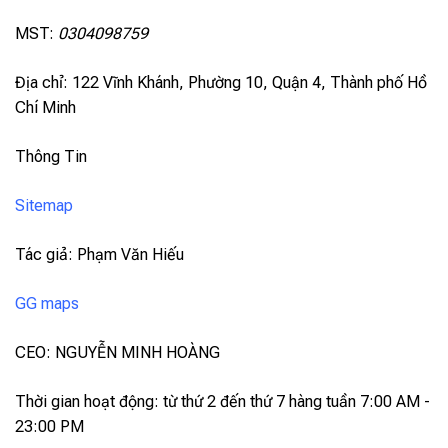
MST:
0304098759
Địa chỉ: 122 Vĩnh Khánh, Phường 10, Quận 4, Thành phố Hồ
Chí Minh
Thông Tin
Sitemap
Tác giả: Phạm Văn Hiếu
GG maps
CEO: NGUYỄN MINH HOÀNG
Thời gian hoạt động: từ thứ 2 đến thứ 7 hàng tuần 7:00 AM -
23:00 PM