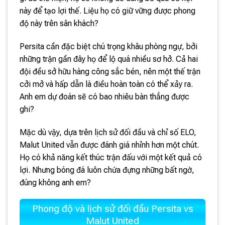
này để tạo lợi thế. Liệu họ có giữ vững được phong
độ này trên sân khách?
Persita cần đặc biệt chú trọng khâu phòng ngự, bởi
những trận gần đây họ để lộ quá nhiều sơ hở. Cả hai
đội đều sở hữu hàng công sắc bén, nên một thế trận
cởi mở và hấp dẫn là điều hoàn toàn có thể xảy ra.
Anh em dự đoán sẽ có bao nhiêu bàn thắng được
ghi?
Mặc dù vậy, dựa trên lịch sử đối đầu và chỉ số ELO,
Malut United vẫn được đánh giá nhỉnh hơn một chút.
Họ có khả năng kết thúc trận đấu với một kết quả có
lợi. Nhưng bóng đá luôn chứa đựng những bất ngờ,
đúng không anh em?
Phong độ và lịch sử đối đầu Persita vs
Malut United