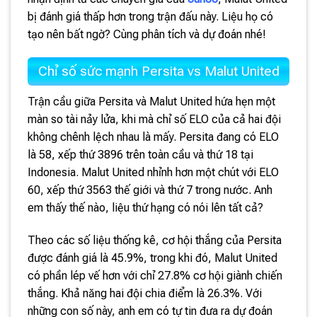
bị đánh giá thấp hơn trong trận đấu này. Liệu họ có
tạo nên bất ngờ? Cùng phân tích và dự đoán nhé!
Chỉ số sức mạnh Persita vs Malut United
Trận cầu giữa Persita và Malut United hứa hẹn một
màn so tài nảy lửa, khi mà chỉ số ELO của cả hai đội
không chênh lệch nhau là mấy. Persita đang có ELO
là 58, xếp thứ 3896 trên toàn cầu và thứ 18 tại
Indonesia. Malut United nhỉnh hơn một chút với ELO
60, xếp thứ 3563 thế giới và thứ 7 trong nước. Anh
em thấy thế nào, liệu thứ hạng có nói lên tất cả?
Theo các số liệu thống kê, cơ hội thắng của Persita
được đánh giá là 45.9%, trong khi đó, Malut United
có phần lép vế hơn với chỉ 27.8% cơ hội giành chiến
thắng. Khả năng hai đội chia điểm là 26.3%. Với
những con số này, anh em có tự tin đưa ra dự đoán