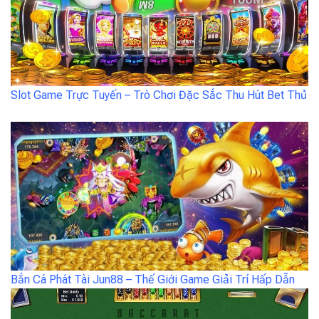
Slot Game Trực Tuyến – Trò Chơi Đặc Sắc Thu Hút Bet Thủ
Bắn Cá Phát Tài Jun88 – Thế Giới Game Giải Trí Hấp Dẫn