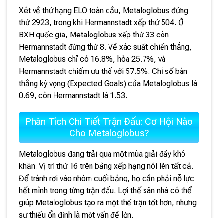
Xét về thứ hạng ELO toàn cầu, Metaloglobus đứng
thứ 2923, trong khi Hermannstadt xếp thứ 504. Ở
BXH quốc gia, Metaloglobus xếp thứ 33 còn
Hermannstadt đứng thứ 8. Về xác suất chiến thắng,
Metaloglobus chỉ có 16.8%, hòa 25.7%, và
Hermannstadt chiếm ưu thế với 57.5%. Chỉ số bàn
thắng kỳ vọng (Expected Goals) của Metaloglobus là
0.69, còn Hermannstadt là 1.53.
Phân Tích Chi Tiết Trận Đấu: Cơ Hội Nào
Cho Metaloglobus?
Metaloglobus đang trải qua một mùa giải đầy khó
khăn. Vị trí thứ 16 trên bảng xếp hạng nói lên tất cả.
Để tránh rơi vào nhóm cuối bảng, họ cần phải nỗ lực
hết mình trong từng trận đấu. Lợi thế sân nhà có thể
giúp Metaloglobus tạo ra một thế trận tốt hơn, nhưng
sự thiếu ổn định là một vấn đề lớn.