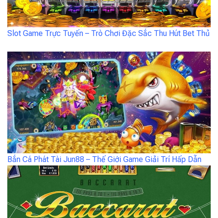
Slot Game Trực Tuyến – Trò Chơi Đặc Sắc Thu Hút Bet Thủ
Bắn Cá Phát Tài Jun88 – Thế Giới Game Giải Trí Hấp Dẫn