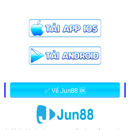
✅ Về Jun88 🆗