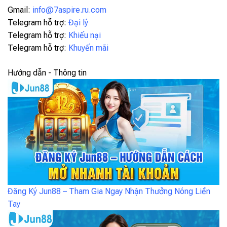
Gmail:
info@7aspire.ru.com
Telegram hỗ trợ:
Đại lý
Telegram hỗ trợ:
Khiếu nại
Telegram hỗ trợ:
Khuyến mãi
Hướng dẫn - Thông tin
Đăng Ký Jun88 – Tham Gia Ngay Nhận Thưởng Nóng Liền
Tay