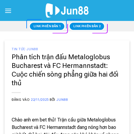
Bỏ
qua
nội
dung
LINK PHIÊN BẢN 1
LINK PHIÊN BẢN 2
TIN TỨC JUN88
Phân tích trận đấu Metaloglobus
Bucharest và FC Hermannstadt:
Cuộc chiến sòng phẳng giữa hai đối
thủ
ĐĂNG VÀO
22/11/2025
BỞI
JUN88
Chào anh em bet thủ! Trận cầu giữa Metaloglobus
Bucharest và FC Hermannstadt đang nóng hơn bao