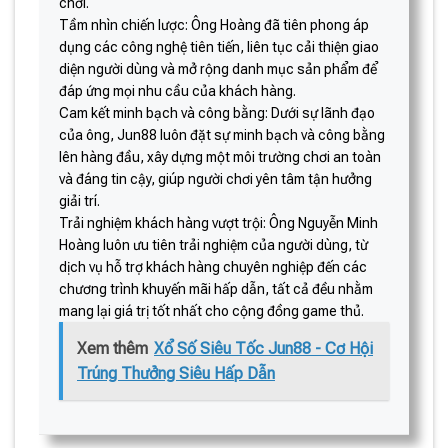
chơi.
Tầm nhìn chiến lược: Ông Hoàng đã tiên phong áp
dụng các công nghệ tiên tiến, liên tục cải thiện giao
diện người dùng và mở rộng danh mục sản phẩm để
đáp ứng mọi nhu cầu của khách hàng.
Cam kết minh bạch và công bằng: Dưới sự lãnh đạo
của ông, Jun88 luôn đặt sự minh bạch và công bằng
lên hàng đầu, xây dựng một môi trường chơi an toàn
và đáng tin cậy, giúp người chơi yên tâm tận hưởng
giải trí.
Trải nghiệm khách hàng vượt trội: Ông Nguyễn Minh
Hoàng luôn ưu tiên trải nghiệm của người dùng, từ
dịch vụ hỗ trợ khách hàng chuyên nghiệp đến các
chương trình khuyến mãi hấp dẫn, tất cả đều nhằm
mang lại giá trị tốt nhất cho cộng đồng game thủ.
Xem thêm
Xổ Số Siêu Tốc Jun88 - Cơ Hội
Trúng Thưởng Siêu Hấp Dẫn