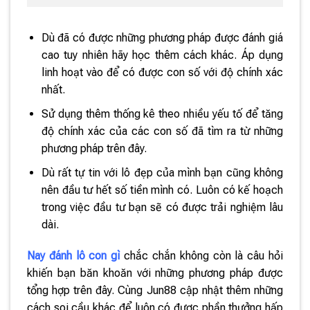
Dù đã có được những phương pháp được đánh giá
cao tuy nhiên hãy học thêm cách khác. Áp dụng
linh hoạt vào để có được con số với độ chính xác
nhất.
Sử dụng thêm thống kê theo nhiều yếu tố để tăng
độ chính xác của các con số đã tìm ra từ những
phương pháp trên đây.
Dù rất tự tin với lô đẹp của mình bạn cũng không
nên đầu tư hết số tiền mình có. Luôn có kế hoạch
trong việc đầu tư bạn sẽ có được trải nghiệm lâu
dài.
Nay đánh lô con gì
chắc chắn không còn là câu hỏi
khiến bạn băn khoăn với những phương pháp được
tổng hợp trên đây. Cùng Jun88 cập nhật thêm những
cách soi cầu khác để luôn có được phần thưởng hấp