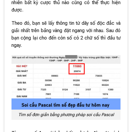
nhiên bất kỳ cược thủ nào cũng có thể thực hiện
được.
Theo đó, bạn sẽ lấy thông tin từ dãy số độc đắc và
giải nhất trên bảng vàng đặt ngang với nhau. Sau đó
bạn cộng lại cho đến còn số có 2 chữ số thì đầu tư
ngay.
Tìm số đơn giản bằng phương pháp soi cầu Pascal