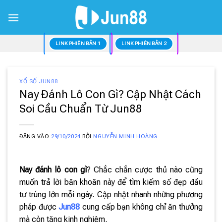
Bỏ
qua
nội
dung
LINK PHIÊN BẢN 1
LINK PHIÊN BẢN 2
XỔ SỐ JUN88
Nay Đánh Lô Con Gì? Cập Nhật Cách
Soi Cầu Chuẩn Từ Jun88
ĐĂNG VÀO
29/10/2024
BỞI
NGUYỄN MINH HOÀNG
Nay đánh lô con gì
? Chắc chắn cược thủ nào cũng
muốn trả lời băn khoăn này để tìm kiếm số đẹp đầu
tư trúng lớn mỗi ngày. Cập nhật nhanh những phương
pháp được
Jun88
cung cấp bạn không chỉ ăn thưởng
mà còn tăng kinh nghiệm.