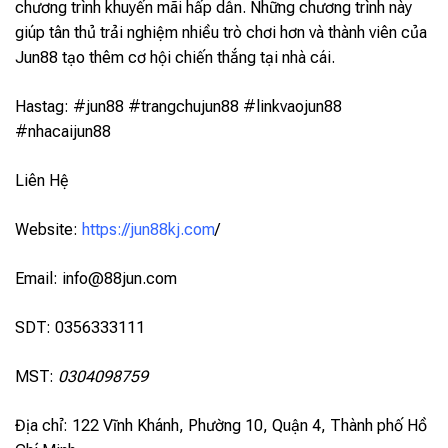
chương trình khuyến mãi hấp dẫn. Những chương trình này
giúp tân thủ trải nghiệm nhiều trò chơi hơn và thành viên của
Jun88 tạo thêm cơ hội chiến thắng tại nhà cái.
Hastag: #jun88 #trangchujun88 #linkvaojun88
#nhacaijun88
Liên Hệ
Website:
https://jun88kj.com
/
Email:
info@88jun.com
SDT: 0356333111
MST:
0304098759
Địa chỉ: 122 Vĩnh Khánh, Phường 10, Quận 4, Thành phố Hồ