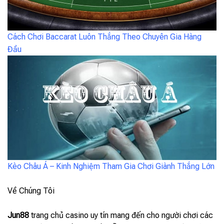
Cách Chơi Baccarat Luôn Thắng Theo Chuyên Gia Hàng
Đầu
Kèo Châu Á – Kinh Nghiệm Tham Gia Chơi Giành Thắng Lớn
Về Chúng Tôi
Jun88
trang chủ casino uy tín mang đến cho người chơi các