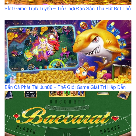
Slot Game Trực Tuyến – Trò Chơi Đặc Sắc Thu Hút Bet Thủ
Bắn Cá Phát Tài Jun88 – Thế Giới Game Giải Trí Hấp Dẫn