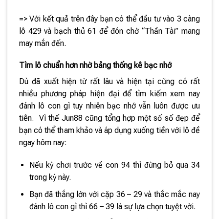
=> Với kết quả trên đây bạn có thể đầu tư vào 3 càng
lô 429 và bạch thủ 61 để đón chờ “Thần Tài” mang
may mắn đến.
Tìm lô chuẩn hơn nhờ bảng thống kê bạc nhớ
Dù đã xuất hiện từ rất lâu và hiện tại cũng có rất
nhiều phương pháp hiện đại để tìm kiếm xem nay
đánh lô con gì tuy nhiên bạc nhớ vẫn luôn được ưu
tiên. Vì thế Jun88 cũng tổng hợp một số số đẹp để
bạn có thể tham khảo và áp dụng xuống tiền với lô đề
ngay hôm nay:
Nếu kỳ chơi trước về con 94 thì đừng bỏ qua 34
trong kỳ này.
Bạn đã thắng lớn với cặp 36 – 29 và thắc mắc nay
đánh lô con gì thì 66 – 39 là sự lựa chọn tuyệt vời.