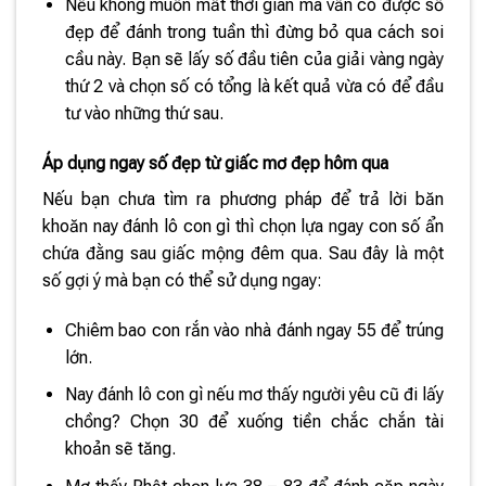
Nếu không muốn mất thời gian mà vẫn có được số
đẹp để đánh trong tuần thì đừng bỏ qua cách soi
cầu này. Bạn sẽ lấy số đầu tiên của giải vàng ngày
thứ 2 và chọn số có tổng là kết quả vừa có để đầu
tư vào những thứ sau.
Áp dụng ngay số đẹp từ giấc mơ đẹp hôm qua
Nếu bạn chưa tìm ra phương pháp để trả lời băn
khoăn nay đánh lô con gì thì chọn lựa ngay con số ẩn
chứa đằng sau giấc mộng đêm qua. Sau đây là một
số gợi ý mà bạn có thể sử dụng ngay:
Chiêm bao con rắn vào nhà đánh ngay 55 để trúng
lớn.
Nay đánh lô con gì nếu mơ thấy người yêu cũ đi lấy
chồng? Chọn 30 để xuống tiền chắc chắn tài
khoản sẽ tăng.