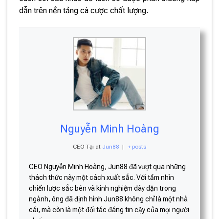
dẫn trên nền tảng cá cược chất lượng.
Nguyễn Minh Hoàng
CEO Tại
at
Jun88
|
+ posts
CEO Nguyễn Minh Hoàng, Jun88 đã vượt qua những
thách thức này một cách xuất sắc. Với tầm nhìn
chiến lược sắc bén và kinh nghiệm dày dặn trong
ngành, ông đã định hình Jun88 không chỉ là một nhà
cái, mà còn là một đối tác đáng tin cậy của mọi người