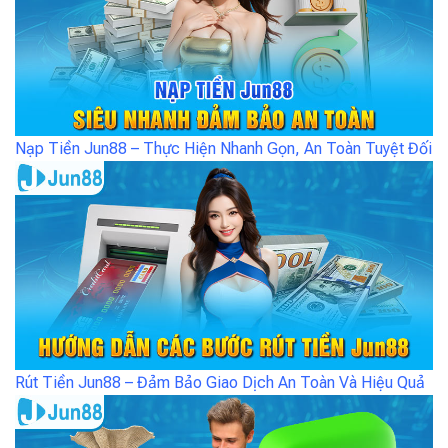
Nạp Tiền Jun88 – Thực Hiện Nhanh Gọn, An Toàn Tuyệt Đối
Rút Tiền Jun88 – Đảm Bảo Giao Dịch An Toàn Và Hiệu Quả