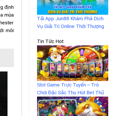
ng định
 ba mùa
Tải App Jun88 Khám Phá Dịch
hester
Vụ Giải Trí Online Thời Thượng
ới môi
Tin Tức Hot
Slot Game Trực Tuyến – Trò
Chơi Đặc Sắc Thu Hút Bet Thủ