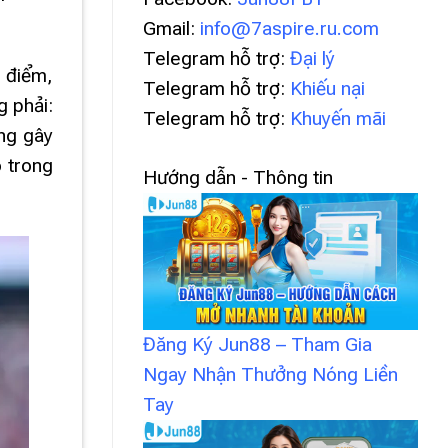
Gmail:
info@7aspire.ru.com
Telegram hỗ trợ:
Đại lý
 điểm,
Telegram hỗ trợ:
Khiếu nại
g phải:
Telegram hỗ trợ:
Khuyến mãi
ng gây
o trong
Hướng dẫn - Thông tin
Đăng Ký Jun88 – Tham Gia
Ngay Nhận Thưởng Nóng Liền
Tay