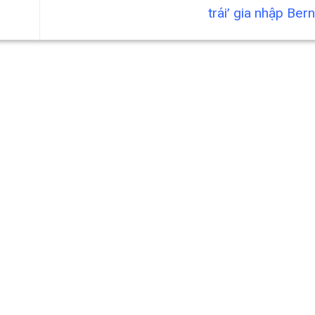
trái’ gia nhập Be