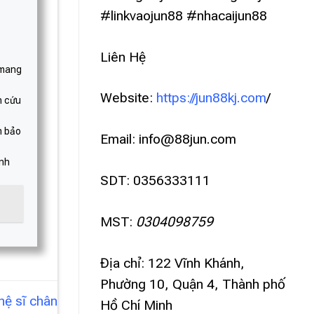
#linkvaojun88 #nhacaijun88
Liên Hệ
 mang
Website:
https://jun88kj.com
/
n cứu
m bảo
Email:
info@88jun.com
ình
SDT: 0356333111
MST:
0304098759
Địa chỉ: 122 Vĩnh Khánh,
Phường 10, Quận 4, Thành phố
hệ sĩ chân
Hồ Chí Minh