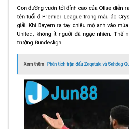
Con đường vươn tới đỉnh cao của Olise diễn ra
tên tuổi ở Premier League trong màu áo Cryst
giải. Khi Bayern ra tay chiêu mộ anh vào mù
United, không ít người đã ngạc nhiên. Thế 
trường Bundesliga.
Xem thêm
Phân tích trận đấu Zaqatala và Sahdag Qu