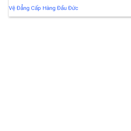
Vệ Đẳng Cấp Hàng Đầu Đức