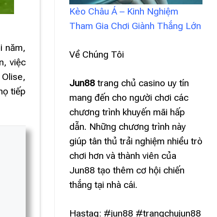
Kèo Châu Á – Kinh Nghiệm
Tham Gia Chơi Giành Thắng Lớn
ỗi năm,
Về Chúng Tôi
n, việc
Olise,
Jun88
trang chủ casino uy tín
họ tiếp
mang đến cho người chơi các
chương trình khuyến mãi hấp
dẫn. Những chương trình này
giúp tân thủ trải nghiệm nhiều trò
chơi hơn và thành viên của
Jun88 tạo thêm cơ hội chiến
thắng tại nhà cái.
Hastag: #jun88 #trangchujun88