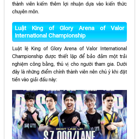
thành viên kiếm thêm lợi nhuận dựa vào kiến thức
chuyên môn.
Luật King of Glory Arena of Valor
International Championship
Luật lệ King of Glory Arena of Valor International
Championship được thiết lập để bảo đảm một trải
nghiệm công bằng, thú vị cho người tham gia. Dưới
đây là những điểm chính thành viên nên chú ý khi đặt
tiền vào giải đấu này: