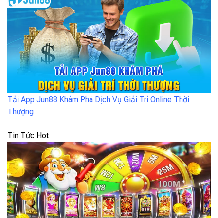
Tải App Jun88 Khám Phá Dịch Vụ Giải Trí Online Thời
Thượng
Tin Tức Hot