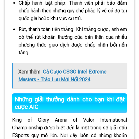
Chấp hành luật pháp: Thành viên phải bảo đảm
chấp hành theo những quy chế pháp lý về cá độ tại
quốc gia hoặc khu vực cư trú.
Rút, thanh toán tiền thắng: Khi thắng cược, anh em
có thể rút khoản thưởng của bản thân qua nhiều
phương thức giao dịch được chấp nhận bởi nền
tảng.
Xem thêm
Cá Cược CSGO Intel Extreme
Masters - Trào Lưu Mới Nổi 2024
Những giải thưởng dành cho bạn khi đặt
cược AIC
King of Glory Arena of Valor International
Championship được biết đến là một trong số giải đấu
ESports quy mô lớn. Nơi đây luôn có những khoản