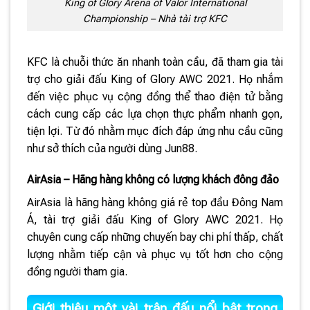
King of Glory Arena of Valor International
Championship – Nhà tài trợ KFC
KFC là chuỗi thức ăn nhanh toàn cầu, đã tham gia tài
trợ cho giải đấu King of Glory AWC 2021. Họ nhắm
đến việc phục vụ cộng đồng thể thao điện tử bằng
cách cung cấp các lựa chọn thực phẩm nhanh gọn,
tiện lợi. Từ đó nhằm mục đích đáp ứng nhu cầu cũng
như sở thích của người dùng Jun88.
AirAsia – Hãng hàng không có lượng khách đông đảo
AirAsia là hãng hàng không giá rẻ top đầu Đông Nam
Á, tài trợ giải đấu King of Glory AWC 2021. Họ
chuyên cung cấp những chuyến bay chi phí thấp, chất
lượng nhằm tiếp cận và phục vụ tốt hơn cho cộng
đồng người tham gia.
Giới thiệu một vài trận đấu nổi bật trong