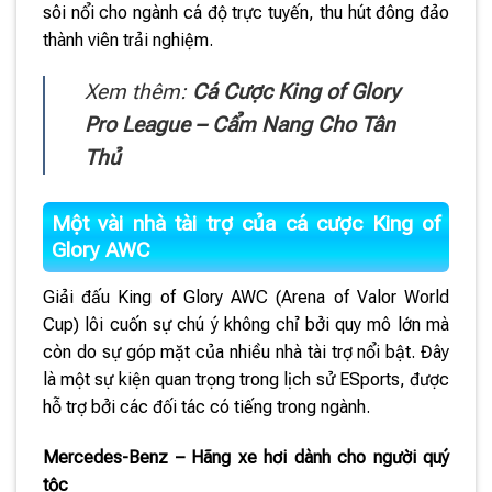
sôi nổi cho ngành cá độ trực tuyến, thu hút đông đảo
thành viên trải nghiệm.
Xem thêm:
Cá Cược King of Glory
Pro League – Cẩm Nang Cho Tân
Thủ
Một vài nhà tài trợ của cá cược King of
Glory AWC
Giải đấu King of Glory AWC (Arena of Valor World
Cup) lôi cuốn sự chú ý không chỉ bởi quy mô lớn mà
còn do sự góp mặt của nhiều nhà tài trợ nổi bật. Đây
là một sự kiện quan trọng trong lịch sử ESports, được
hỗ trợ bởi các đối tác có tiếng trong ngành.
Mercedes-Benz – Hãng xe hơi dành cho người quý
tộc