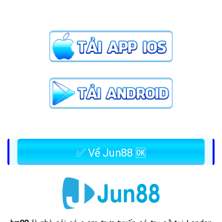
✅ Về Jun88 🆗