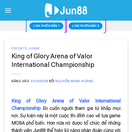
Bỏ
qua
nội
dung
LINK PHIÊN BẢN 1
LINK PHIÊN BẢN 2
ESPORTS JUN88
King of Glory Arena of Valor
International Championship
ĐĂNG VÀO
31/10/2024
BỞI
NGUYỄN MINH HOÀNG
King of Glory Arena of Valor International
Championship
lôi cuốn người tham gia từ khắp mọi
nơi. Sự kiện này là một cuộc thi đỉnh cao về tựa game
MOBA phổ biến. Hơn nữa nó được tổ chức để những
thành viên Jun88 thể hiện kỹ năng phán đoán cùng với