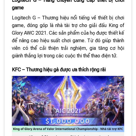
Logitech G – Hãng chuyên cung cấp thiết bị chơi
game
Logitech G – Thương hiệu nổi tiếng về thiết bị chơi
game, đóng góp là nhà tài trợ cho giải đấu King of
Glory AWC 2021. Các sản phẩm của họ được thiết kế
để nâng cao hiệu suất chơi game. Từ đó giúp thành
viên có thể cải thiện trải nghiệm, gia tăng cơ hội
giành thắng lợi trong các cuộc thi thể thao điện tử.
KFC – Thương hiệu gà được ưa thích rộng rãi