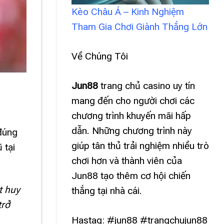
Kèo Châu Á – Kinh Nghiệm
Tham Gia Chơi Giành Thắng Lớn
Về Chúng Tôi
Jun88
trang chủ casino uy tín
mang đến cho người chơi các
chương trình khuyến mãi hấp
dẫn. Những chương trình này
đúng
giúp tân thủ trải nghiệm nhiều trò
 tại
chơi hơn và thành viên của
Jun88 tạo thêm cơ hội chiến
t huy
thắng tại nhà cái.
trở
Hastag: #jun88 #trangchujun88