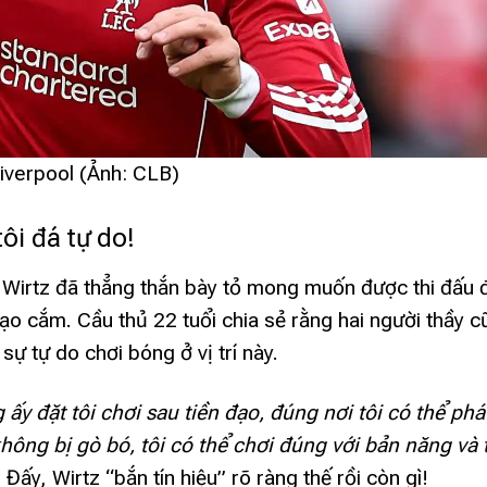
Liverpool (Ảnh: CLB)
ôi đá tự do!
 Wirtz đã thẳng thắn bày tỏ mong muốn được thi đấu 
ạo cắm. Cầu thủ 22 tuổi chia sẻ rằng hai người thầy cũ
ự tự do chơi bóng ở vị trí này.
ấy đặt tôi chơi sau tiền đạo, đúng nơi tôi có thể phá
không bị gò bó, tôi có thể chơi đúng với bản năng và 
 Đấy, Wirtz “bắn tín hiệu” rõ ràng thế rồi còn gì!