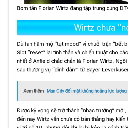
Bom tấn Florian Wirtz đang tập trung cùng ĐT
Wirtz chưa “n
Dù fan hâm mộ “tụt mood” vì chuỗi trận “bết b
Slot “reset” lại tinh thần và chiến thuật cho c
nhất ở Anfield chắc chắn là Florian Wirtz. Ng
sau thương vụ “đình đám” từ Bayer Leverkuse
Xem thêm
Man City đối mặt khủng hoảng lực lượng 
Được kỳ vọng sẽ trở thành “nhạc trưởng” mới,
đến nay Wirtz vẫn chưa có bàn thắng hay kiến 
vị trí số 10, nhưng đôi khi lại bị kéo ra cánh t