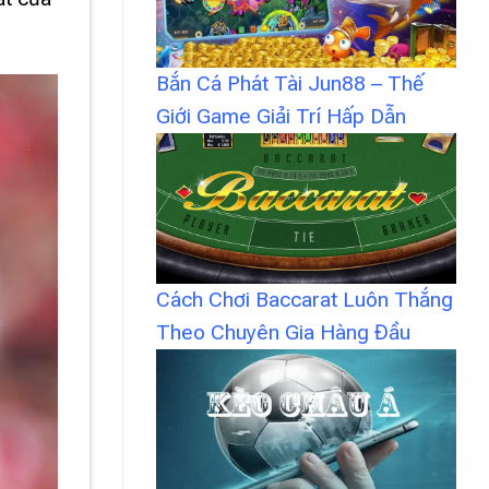
Bắn Cá Phát Tài Jun88 – Thế
Giới Game Giải Trí Hấp Dẫn
Cách Chơi Baccarat Luôn Thắng
Theo Chuyên Gia Hàng Đầu