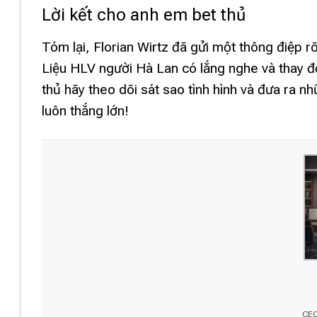
Lời kết cho anh em bet thủ
Tóm lại, Florian Wirtz đã gửi một thông điệp rõ
Liệu HLV người Hà Lan có lắng nghe và thay đổi
thủ hãy theo dõi sát sao tình hình và đưa ra
luôn thắng lớn!
CEO