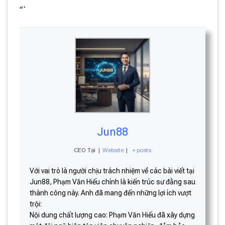
“`
Jun88
CEO Tại
|
Website
|
+ posts
Với vai trò là người chịu trách nhiệm về các bài viết tại
Jun88, Phạm Văn Hiếu chính là kiến trúc sư đằng sau
thành công này. Anh đã mang đến những lợi ích vượt
trội:
Nội dung chất lượng cao: Phạm Văn Hiếu đã xây dựng