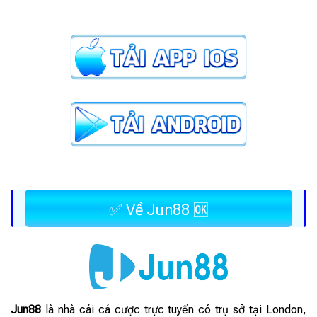
✅ Về Jun88 🆗
Jun88
là nhà cái cá cược trực tuyến có trụ sở tại London,