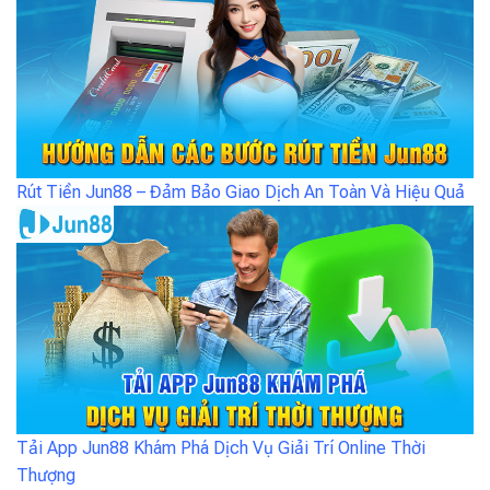
Rút Tiền Jun88 – Đảm Bảo Giao Dịch An Toàn Và Hiệu Quả
Tải App Jun88 Khám Phá Dịch Vụ Giải Trí Online Thời
Thượng