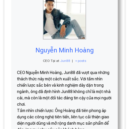
Nguyễn Minh Hoàng
CEO Tại
at
Jun88
|
+ posts
CEO Nguyễn Minh Hoàng, Jun88 đã vượt qua những
thách thức này một cách xuất sắc. Với tầm nhìn
chiến lược sắc bén và kinh nghiệm dày dặn trong
ngành, ông đã định hình Jun88 không chỉ là một nhà
cái, mà còn là một đối tác đáng tin cậy của mọi người
chơi.
Tầm nhìn chiến lược: Ông Hoàng đã tiên phong áp
dụng các công nghệ tiên tiến, liên tục cải thiện giao
diện người dùng và mở rộng danh mục sản phẩm để