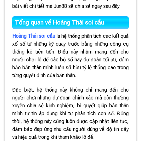
bài viết chi tiết mà Jun88 sẽ chia sẻ ngay sau đây.
Tổng quan về Hoàng Thái soi cầu
Hoàng Thái soi cầu
là hệ thống phân tích các kết quả
xổ số từ những kỹ quay trước bằng những công cụ
thống kê tiên tiến. Điều này nhằm mang đến cho
người chơi lô đề các bộ số hay dự đoán tối ưu, đảm
bảo bản thân mình luôn sở hữu tỷ lệ thắng cao trong
từng quyết định của bản thân.
Đặc biệt, hệ thống này không chỉ mang đến cho
người chơi những dự đoán chính xác mà còn thường
xuyên chia sẻ kinh nghiệm, bí quyết giúp bản thân
mình tự tin áp dụng khi tự phân tích con số. Đồng
thời, hệ thống này cũng luôn được cập nhật liên tục,
đảm bảo đáp ứng nhu cầu người dùng về độ tin cậy
và hiệu quả trong khi tham khảo lô đề.