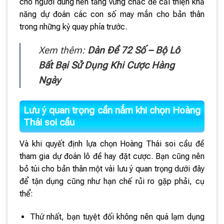
cho người dùng nền tảng vững chắc để cải thiện khả
năng dự đoán các con số may mắn cho bản thân
trong những kỳ quay phía trước.
Xem thêm:
Dàn Đề 72 Số – Bộ Lô
Bất Bại Sử Dụng Khi Cược Hàng
Ngày
Lưu ý quan trọng cần nắm khi chọn Hoàng
Thái soi cầu
Và khi quyết định lựa chọn Hoàng Thái soi cầu đề
tham gia dự đoán lô đề hay đặt cược. Bạn cũng nên
bỏ túi cho bản thân một vài lưu ý quan trọng dưới đây
để tận dụng cũng như hạn chế rủi ro gặp phải, cụ
thể:
Thứ nhất, bạn tuyệt đối không nên quá lạm dụng