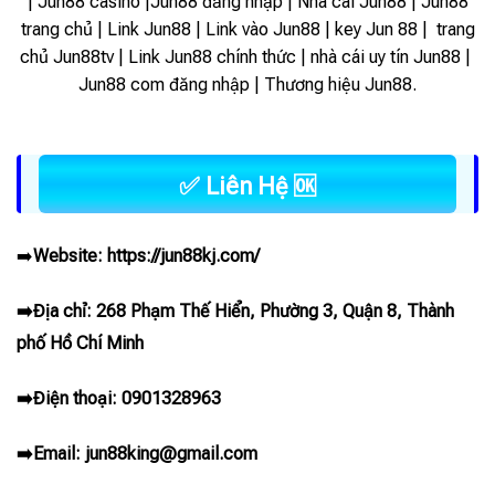
| Jun88 casino |Jun88 đăng nhập | Nha cai Jun88 | Jun88
trang chủ | Link Jun88 | Link vào Jun88 |
key Jun 88 | trang
chủ Jun88tv | Link Jun88 chính thức | nhà cái uy tín Jun88 |
Jun88 com đăng nhập | Thương hiệu Jun88.
✅ Liên Hệ 🆗
➡️
Website:
https://jun88kj.com/
➡️Địa chỉ: 268 Phạm Thế Hiển, Phường 3, Quận 8, Thành
phố Hồ Chí Minh
➡️Điện thoại: 0901328963
➡️Email:
jun88king@gmail.com