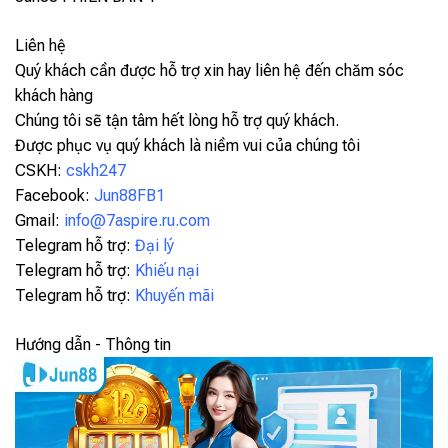
Liên hệ
Quý khách cần được hỗ trợ xin hay liên hệ đến chăm sóc
khách hàng
Chúng tôi sẽ tận tâm hết lòng hỗ trợ quý khách.
Được phục vụ quý khách là niềm vui của chúng tôi
CSKH:
cskh247
Facebook:
Jun88FB1
Gmail:
info@7aspire.ru.com
Telegram hỗ trợ:
Đại lý
Telegram hỗ trợ:
Khiếu nại
Telegram hỗ trợ:
Khuyến mãi
Hướng dẫn - Thông tin